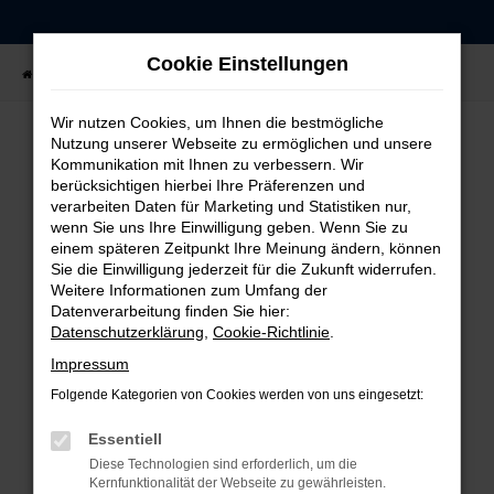
Zum
Hauptinhalt
Cookie Einstellungen
springen
Startseite
Fahrzeugangebote
Fahrzeug-Showroom
Wir nutzen Cookies, um Ihnen die bestmögliche
Nutzung unserer Webseite zu ermöglichen und unsere
Kommunikation mit Ihnen zu verbessern. Wir
FEHLER: NETWORK ERROR
berücksichtigen hierbei Ihre Präferenzen und
verarbeiten Daten für Marketing und Statistiken nur,
Beim Laden ist ein Fehler aufgetreten.
wenn Sie uns Ihre Einwilligung geben. Wenn Sie zu
einem späteren Zeitpunkt Ihre Meinung ändern, können
Hier sind ein paar Tipps, die dir helfen können:
Sie die Einwilligung jederzeit für die Zukunft widerrufen.
Weitere Informationen zum Umfang der
Überprüfe deine Firewall und deine
Datenverarbeitung finden Sie hier:
Internetverbindung.
Datenschutzerklärung
,
Cookie-Richtlinie
.
Laden andere Webseiten, zum Beispiel deine
Impressum
Suchmaschine?
Folgende Kategorien von Cookies werden von uns eingesetzt:
Prüfe deine Browsererweiterungen.
Manche Erweiterungen, wie Werbeblocker,
Essentiell
können das Laden bestimmter Seiten
Diese Technologien sind erforderlich, um die
verhindern. Funktioniert die Seite in einem
Kernfunktionalität der Webseite zu gewährleisten.