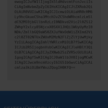
ewogICJuYW1lIjogIk5ldHdvcmtFcnJvciIs
CiAgImNvbmZpZyI6IHsKICAgICJtZXRob2Qi
OiAiR0VUIiwKICAgICJ1cmwiOiAiaHR0cHM6
Ly9hcGkueC5ha3MtcHJvZC5hdWRhcmlzLm5l
dC92MS9jbGllbnRzLzI0NDkvd2Vic2l0ZS12
ZWhpY2xlcy85NjcxX05XX1JHQi1WUyUyMzI0
NDk/ZmllbGQ9aW50ZXJuYWxOdW1iZXImd2Vi
c2l0ZT02NTUxZWUxM2MzN2FlZjZlYjUwMjky
YzIiLAogICAgImhlYWRlcnMiOiB7fSwKICAg
ICJib2R5IjogbnVsbCwKICAgICJleHBlY3Qi
OiB7CiAgICAgICJyZXNwb25zZVR5cGUiOiAi
IgogICAgfSwKICAgICJ0aW1lb3V0IjogMCwK
ICAgICJwcm9ncmVzcyI6IG51bGwsCiAgICAi
cmlza3kiOiBmYWxzZQogIH0KfQ==