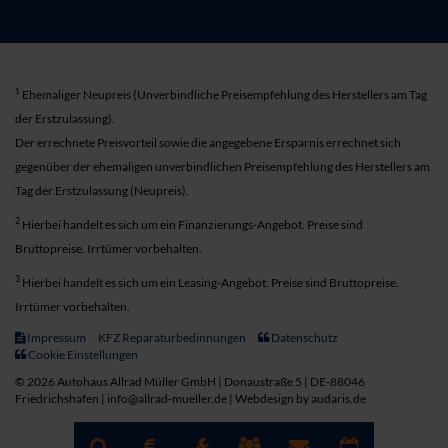
1
Ehemaliger Neupreis (Unverbindliche Preisempfehlung des Herstellers am Tag
der Erstzulassung).
Der errechnete Preisvorteil sowie die angegebene Ersparnis errechnet sich
gegenüber der ehemaligen unverbindlichen Preisempfehlung des Herstellers am
Tag der Erstzulassung (Neupreis).
2
Hierbei handelt es sich um ein Finanzierungs-Angebot. Preise sind
Bruttopreise. Irrtümer vorbehalten.
3
Hierbei handelt es sich um ein Leasing-Angebot. Preise sind Bruttopreise.
Irrtümer vorbehalten.
Impressum
KFZ Reparaturbedinnungen
Datenschutz
Cookie Einstellungen
© 2026 Autohaus Allrad Müller GmbH | Donaustraße 5 | DE-88046
Friedrichshafen | info@allrad-mueller.de |
Webdesign by audaris.de