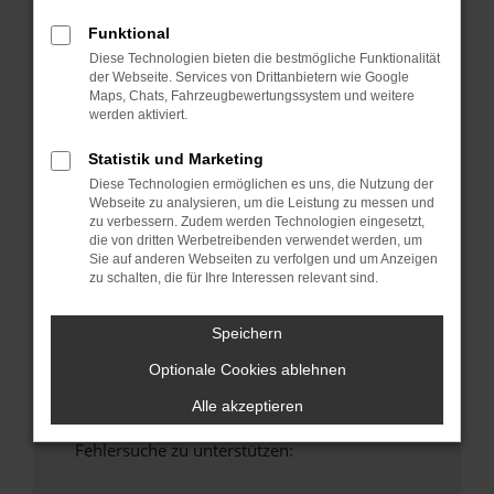
anderen Browser oder in einem privaten
Funktional
Fenster?
Diese Technologien bieten die bestmögliche Funktionalität
Starte dein Gerät neu.
der Webseite. Services von Drittanbietern wie Google
Das kann manchmal helfen, vorübergehende
Maps, Chats, Fahrzeugbewertungssystem und weitere
Probleme zu beheben.
werden aktiviert.
Stelle sicher, dass dein Browser und dein
Statistik und Marketing
Betriebssystem auf dem neuesten Stand
Diese Technologien ermöglichen es uns, die Nutzung der
sind.
Webseite zu analysieren, um die Leistung zu messen und
Veraltete Software birgt nicht nur ein
zu verbessern. Zudem werden Technologien eingesetzt,
die von dritten Werbetreibenden verwendet werden, um
Sicherheitsrisiko, sondern kann auch dazu
Sie auf anderen Webseiten zu verfolgen und um Anzeigen
führen, dass bestimmte Funktionen nicht mehr
zu schalten, die für Ihre Interessen relevant sind.
unterstützt werden.
Wende dich an den Webseitenbetreiber.
Speichern
Wenn du alle oben genannten Schritte versucht
Optionale Cookies ablehnen
hast, kontaktiere uns bitte. Wir werden
versuchen, das Problem zu beheben. Du kannst
Alle akzeptieren
uns diesen Text schicken, um uns bei der
Fehlersuche zu unterstützen: