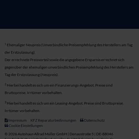
1
Ehemaliger Neupreis (Unverbindliche Preisempfehlung des Herstellers am Tag
der Erstzulassung).
Der errechnete Preisvorteil sowie die angegebene Ersparnis errechnet sich
gegenüber der ehemaligen unverbindlichen Preisempfehlung des Herstellers am
Tag der Erstzulassung (Neupreis).
2
Hierbei handelt es sich um ein Finanzierungs-Angebot. Preise sind
Bruttopreise. Irrtümer vorbehalten.
3
Hierbei handelt es sich um ein Leasing-Angebot. Preise sind Bruttopreise.
Irrtümer vorbehalten.
Impressum
KFZ Reparaturbedinnungen
Datenschutz
Cookie Einstellungen
© 2026 Autohaus Allrad Müller GmbH | Donaustraße 5 | DE-88046