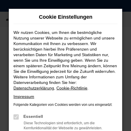
Zum
Hauptinhalt
Cookie Einstellungen
springen
Startseite
Fahrzeugangebote
Fahrzeug-Showroom
Wir nutzen Cookies, um Ihnen die bestmögliche
Nutzung unserer Webseite zu ermöglichen und unsere
Kommunikation mit Ihnen zu verbessern. Wir
FEHLER: NETWORK ERROR
berücksichtigen hierbei Ihre Präferenzen und
verarbeiten Daten für Marketing und Statistiken nur,
Beim Laden ist ein Fehler aufgetreten.
wenn Sie uns Ihre Einwilligung geben. Wenn Sie zu
einem späteren Zeitpunkt Ihre Meinung ändern, können
Hier sind ein paar Tipps, die dir helfen können:
Sie die Einwilligung jederzeit für die Zukunft widerrufen.
Weitere Informationen zum Umfang der
Überprüfe deine Firewall und deine
Datenverarbeitung finden Sie hier:
Internetverbindung.
Datenschutzerklärung
,
Cookie-Richtlinie
.
Laden andere Webseiten, zum Beispiel deine
Impressum
Suchmaschine?
Folgende Kategorien von Cookies werden von uns eingesetzt:
Prüfe deine Browsererweiterungen.
Manche Erweiterungen, wie Werbeblocker,
Essentiell
können das Laden bestimmter Seiten
Diese Technologien sind erforderlich, um die
verhindern. Funktioniert die Seite in einem
Kernfunktionalität der Webseite zu gewährleisten.