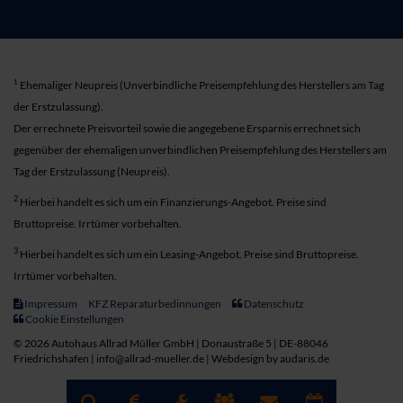
1
Ehemaliger Neupreis (Unverbindliche Preisempfehlung des Herstellers am Tag
der Erstzulassung).
Der errechnete Preisvorteil sowie die angegebene Ersparnis errechnet sich
gegenüber der ehemaligen unverbindlichen Preisempfehlung des Herstellers am
Tag der Erstzulassung (Neupreis).
2
Hierbei handelt es sich um ein Finanzierungs-Angebot. Preise sind
Bruttopreise. Irrtümer vorbehalten.
3
Hierbei handelt es sich um ein Leasing-Angebot. Preise sind Bruttopreise.
Irrtümer vorbehalten.
Impressum
KFZ Reparaturbedinnungen
Datenschutz
Cookie Einstellungen
© 2026 Autohaus Allrad Müller GmbH | Donaustraße 5 | DE-88046
Friedrichshafen | info@allrad-mueller.de |
Webdesign by audaris.de