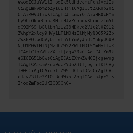
ewogICJuYW1lIjogIk5ldHdvcmtFcnJvciIs
CiAgImNvbmZpZyI6IHsKICAgICJtZXRob2Qi
OiAiR0VUIiwKICAgICJ1cmwiOiAiaHR0cHM6
Ly9hcGkueC5ha3MtcHJvZC5hdWRhcmlzLm5l
dC92MS9jbGllbnRzLzI0NDkvd2Vic2l0ZS12
ZWhpY2xlcy9HVy1LT1M0NzElMjMyNDQ5P2Zp
ZWxkPWludGVybmFsTnVtYmVyJndlYnNpdGU9
NjU1MWVlMTNjMzdhZWY2ZWI1MDI5MmMyIiwK
ICAgICJoZWFkZXJzIjoge30sCiAgICAiYm9k
eSI6IG51bGwsCiAgICAiZXhwZWN0Ijogewog
ICAgICAicmVzcG9uc2VUeXBlIjogIiIKICAg
IH0sCiAgICAidGltZW91dCI6IDAsCiAgICAi
cHJvZ3Jlc3MiOiBudWxsLAogICAgInJpc2t5
IjogZmFsc2UKICB9Cn0=