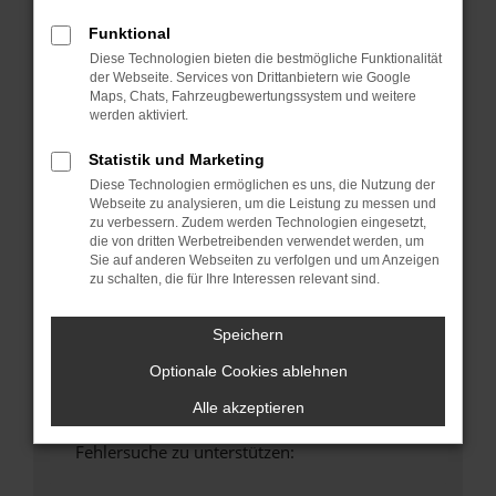
anderen Browser oder in einem privaten
Funktional
Fenster?
Diese Technologien bieten die bestmögliche Funktionalität
Starte dein Gerät neu.
der Webseite. Services von Drittanbietern wie Google
Das kann manchmal helfen, vorübergehende
Maps, Chats, Fahrzeugbewertungssystem und weitere
Probleme zu beheben.
werden aktiviert.
Stelle sicher, dass dein Browser und dein
Statistik und Marketing
Betriebssystem auf dem neuesten Stand
Diese Technologien ermöglichen es uns, die Nutzung der
sind.
Webseite zu analysieren, um die Leistung zu messen und
Veraltete Software birgt nicht nur ein
zu verbessern. Zudem werden Technologien eingesetzt,
die von dritten Werbetreibenden verwendet werden, um
Sicherheitsrisiko, sondern kann auch dazu
Sie auf anderen Webseiten zu verfolgen und um Anzeigen
führen, dass bestimmte Funktionen nicht mehr
zu schalten, die für Ihre Interessen relevant sind.
unterstützt werden.
Wende dich an den Webseitenbetreiber.
Speichern
Wenn du alle oben genannten Schritte versucht
Optionale Cookies ablehnen
hast, kontaktiere uns bitte. Wir werden
versuchen, das Problem zu beheben. Du kannst
Alle akzeptieren
uns diesen Text schicken, um uns bei der
Fehlersuche zu unterstützen: