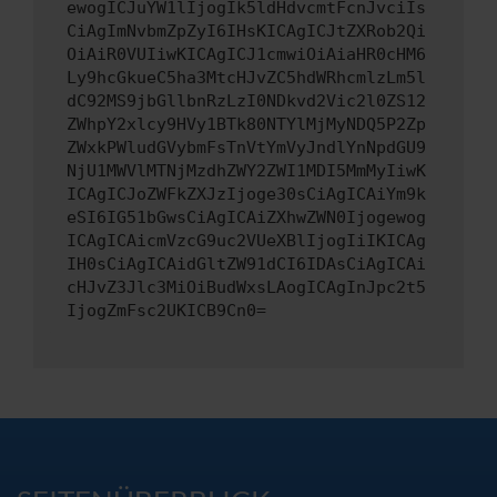
ewogICJuYW1lIjogIk5ldHdvcmtFcnJvciIs
CiAgImNvbmZpZyI6IHsKICAgICJtZXRob2Qi
OiAiR0VUIiwKICAgICJ1cmwiOiAiaHR0cHM6
Ly9hcGkueC5ha3MtcHJvZC5hdWRhcmlzLm5l
dC92MS9jbGllbnRzLzI0NDkvd2Vic2l0ZS12
ZWhpY2xlcy9HVy1BTk80NTYlMjMyNDQ5P2Zp
ZWxkPWludGVybmFsTnVtYmVyJndlYnNpdGU9
NjU1MWVlMTNjMzdhZWY2ZWI1MDI5MmMyIiwK
ICAgICJoZWFkZXJzIjoge30sCiAgICAiYm9k
eSI6IG51bGwsCiAgICAiZXhwZWN0Ijogewog
ICAgICAicmVzcG9uc2VUeXBlIjogIiIKICAg
IH0sCiAgICAidGltZW91dCI6IDAsCiAgICAi
cHJvZ3Jlc3MiOiBudWxsLAogICAgInJpc2t5
IjogZmFsc2UKICB9Cn0=