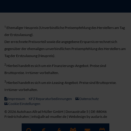
1
Ehemaliger Neupreis (Unverbindliche Preisempfehlung des Herstellers am Tag
der Erstzulassung).
Der errechnete Preisvorteil sowie die angegebene Ersparnis errechnet sich
gegenüber der ehemaligen unverbindlichen Preisempfehlung des Herstellers am
Tag der Erstzulassung (Neupreis).
2
Hierbei handelt es sich um ein Finanzierungs-Angebot. Preise sind
Bruttopreise. Irrtümer vorbehalten.
3
Hierbei handelt es sich um ein Leasing-Angebot. Preise sind Bruttopreise.
Irrtümer vorbehalten.
Impressum
KFZ Reparaturbedinnungen
Datenschutz
Cookie Einstellungen
© 2026 Autohaus Allrad Müller GmbH | Donaustraße 5 | DE-88046
Friedrichshafen | info@allrad-mueller.de |
Webdesign by audaris.de