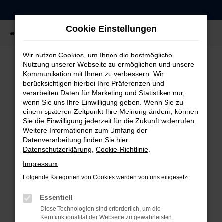
Zum
Hauptinhalt
Cookie Einstellungen
springen
Startseite
Fahrzeugangebote
Fahrzeug-Showroom
Wir nutzen Cookies, um Ihnen die bestmögliche
Nutzung unserer Webseite zu ermöglichen und unsere
Kommunikation mit Ihnen zu verbessern. Wir
FEHLER: NETWORK ERROR
berücksichtigen hierbei Ihre Präferenzen und
verarbeiten Daten für Marketing und Statistiken nur,
Beim Laden ist ein Fehler aufgetreten.
wenn Sie uns Ihre Einwilligung geben. Wenn Sie zu
einem späteren Zeitpunkt Ihre Meinung ändern, können
Hier sind ein paar Tipps, die dir helfen können:
Sie die Einwilligung jederzeit für die Zukunft widerrufen.
Weitere Informationen zum Umfang der
Überprüfe deine Firewall und deine
Datenverarbeitung finden Sie hier:
Internetverbindung.
Datenschutzerklärung
,
Cookie-Richtlinie
.
Laden andere Webseiten, zum Beispiel deine
Impressum
Suchmaschine?
Folgende Kategorien von Cookies werden von uns eingesetzt:
Prüfe deine Browsererweiterungen.
Manche Erweiterungen, wie Werbeblocker,
Essentiell
können das Laden bestimmter Seiten
Diese Technologien sind erforderlich, um die
verhindern. Funktioniert die Seite in einem
Kernfunktionalität der Webseite zu gewährleisten.