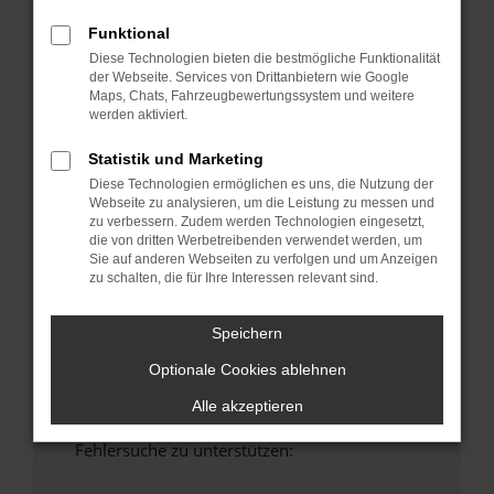
anderen Browser oder in einem privaten
Funktional
Fenster?
Diese Technologien bieten die bestmögliche Funktionalität
Starte dein Gerät neu.
der Webseite. Services von Drittanbietern wie Google
Das kann manchmal helfen, vorübergehende
Maps, Chats, Fahrzeugbewertungssystem und weitere
Probleme zu beheben.
werden aktiviert.
Stelle sicher, dass dein Browser und dein
Statistik und Marketing
Betriebssystem auf dem neuesten Stand
Diese Technologien ermöglichen es uns, die Nutzung der
sind.
Webseite zu analysieren, um die Leistung zu messen und
Veraltete Software birgt nicht nur ein
zu verbessern. Zudem werden Technologien eingesetzt,
die von dritten Werbetreibenden verwendet werden, um
Sicherheitsrisiko, sondern kann auch dazu
Sie auf anderen Webseiten zu verfolgen und um Anzeigen
führen, dass bestimmte Funktionen nicht mehr
zu schalten, die für Ihre Interessen relevant sind.
unterstützt werden.
Wende dich an den Webseitenbetreiber.
Speichern
Wenn du alle oben genannten Schritte versucht
Optionale Cookies ablehnen
hast, kontaktiere uns bitte. Wir werden
versuchen, das Problem zu beheben. Du kannst
Alle akzeptieren
uns diesen Text schicken, um uns bei der
Fehlersuche zu unterstützen: