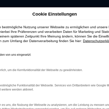
Cookie Einstellungen
ie bestmögliche Nutzung unserer Webseite zu ermöglichen und unsere
hierbei Ihre Präferenzen und verarbeiten Daten für Marketing und Stati
einem späteren Zeitpunkt Ihre Meinung ändern, können Sie die Einwillig
ERROR
en zum Umfang der Datenverarbeitung finden Sie hier:
Datenschutzerkl
en von uns eingesetzt:
rlich, um die Kernfunktionalität der Webseite zu gewährleisten.
indung.
hine?
estmögliche Funktionalität der Webseite. Services von Drittanbietern wie Google 
aden bestimmter Seiten verhindern. Funktioniert die Seite in e
eitere werden aktiviert.
 zu beheben.
 es uns, die Nutzung der Webseite zu analysieren, um die Leistung zu messen u