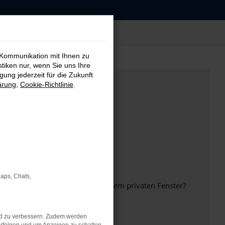
 Kommunikation mit Ihnen zu
stiken nur, wenn Sie uns Ihre
ung jederzeit für die Zukunft
ärung
,
Cookie-Richtlinie
.
Maps, Chats,
inem anderen Browser oder in einem privaten Fenster?
nd zu verbessern. Zudem werden