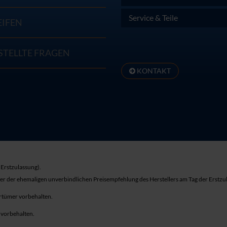
Service & Teile
EIFEN
STELLTE FRAGEN
KONTAKT
Erstzulassung).
ber der ehemaligen unverbindlichen Preisempfehlung des Herstellers am Tag der Erstzu
rrtümer vorbehalten.
r vorbehalten.