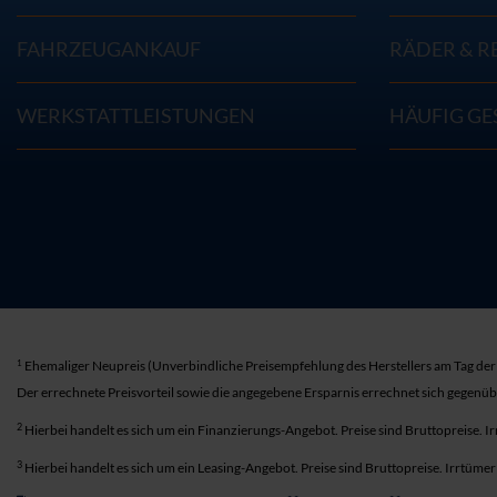
FAHRZEUGANKAUF
RÄDER & R
WERKSTATTLEISTUNGEN
HÄUFIG GE
1
Ehemaliger Neupreis (Unverbindliche Preisempfehlung des Herstellers am Tag der 
Der errechnete Preisvorteil sowie die angegebene Ersparnis errechnet sich gegenü
2
Hierbei handelt es sich um ein Finanzierungs-Angebot. Preise sind Bruttopreise. I
3
Hierbei handelt es sich um ein Leasing-Angebot. Preise sind Bruttopreise. Irrtüme