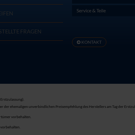
Service & Teile
EIFEN
STELLTE FRAGEN
KONTAKT
Erstzulassung).
ber der ehemaligen unverbindlichen Preisempfehlung des Herstellers am Tag der Erstzu
rrtümer vorbehalten.
r vorbehalten.