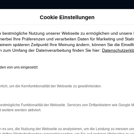
Cookie Einstellungen
ie bestmögliche Nutzung unserer Webseite zu ermöglichen und unsere
hierbei Ihre Präferenzen und verarbeiten Daten für Marketing und Stati
einem späteren Zeitpunkt Ihre Meinung ändern, können Sie die Einwillig
ERROR
en zum Umfang der Datenverarbeitung finden Sie hier:
Datenschutzerkl
en von uns eingesetzt:
rlich, um die Kernfunktionalität der Webseite zu gewährleisten.
indung.
hine?
estmögliche Funktionalität der Webseite. Services von Drittanbietern wie Google 
aden bestimmter Seiten verhindern. Funktioniert die Seite in e
eitere werden aktiviert.
 zu beheben.
 es uns, die Nutzung der Webseite zu analysieren, um die Leistung zu messen u