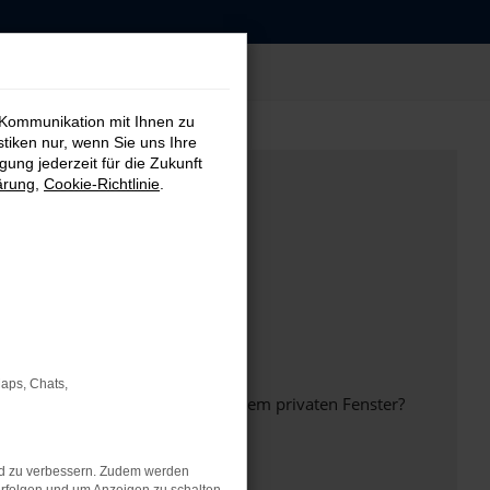
 Kommunikation mit Ihnen zu
stiken nur, wenn Sie uns Ihre
ung jederzeit für die Zukunft
ärung
,
Cookie-Richtlinie
.
Maps, Chats,
inem anderen Browser oder in einem privaten Fenster?
nd zu verbessern. Zudem werden