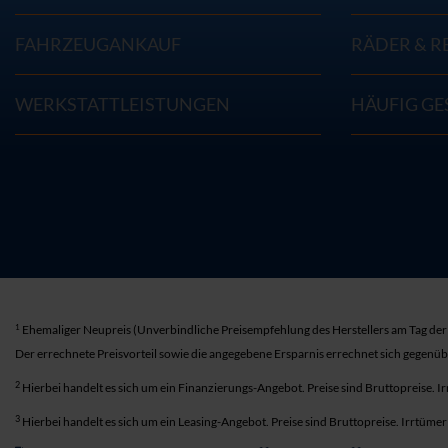
FAHRZEUGANKAUF
RÄDER & R
WERKSTATTLEISTUNGEN
HÄUFIG GE
1
Ehemaliger Neupreis (Unverbindliche Preisempfehlung des Herstellers am Tag der 
Der errechnete Preisvorteil sowie die angegebene Ersparnis errechnet sich gegenü
2
Hierbei handelt es sich um ein Finanzierungs-Angebot. Preise sind Bruttopreise. I
3
Hierbei handelt es sich um ein Leasing-Angebot. Preise sind Bruttopreise. Irrtüme