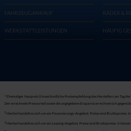
FAHRZEUGANKAUF
RÄDER & R
WERKSTATTLEISTUNGEN
HÄUFIG GE
1
Ehemaliger Neupreis (Unverbindliche Preisempfehlung des Herstellers am Tag der 
Der errechnete Preisvorteil sowie die angegebene Ersparnis errechnet sich gegenü
2
Hierbei handelt es sich um ein Finanzierungs-Angebot. Preise sind Bruttopreise. I
3
Hierbei handelt es sich um ein Leasing-Angebot. Preise sind Bruttopreise. Irrtüme