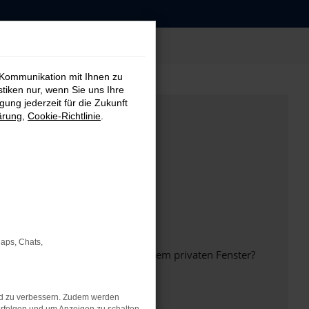
 Kommunikation mit Ihnen zu
stiken nur, wenn Sie uns Ihre
ung jederzeit für die Zukunft
ärung
,
Cookie-Richtlinie
.
Maps, Chats,
inem anderen Browser oder in einem privaten Fenster?
nd zu verbessern. Zudem werden