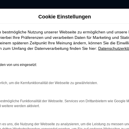
Cookie Einstellungen
ie bestmögliche Nutzung unserer Webseite zu ermöglichen und unsere
hierbei Ihre Präferenzen und verarbeiten Daten für Marketing und Stati
einem späteren Zeitpunkt Ihre Meinung ändern, können Sie die Einwillig
ERROR
en zum Umfang der Datenverarbeitung finden Sie hier:
Datenschutzerkl
en von uns eingesetzt:
rlich, um die Kernfunktionalität der Webseite zu gewährleisten.
indung.
hine?
estmögliche Funktionalität der Webseite. Services von Drittanbietern wie Google 
aden bestimmter Seiten verhindern. Funktioniert die Seite in e
eitere werden aktiviert.
 zu beheben.
 es uns, die Nutzung der Webseite zu analysieren, um die Leistung zu messen u