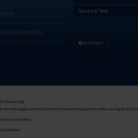
Service & Teile
EIFEN
STELLTE FRAGEN
KONTAKT
Erstzulassung).
ber der ehemaligen unverbindlichen Preisempfehlung des Herstellers am Tag der Erstzu
rrtümer vorbehalten.
r vorbehalten.