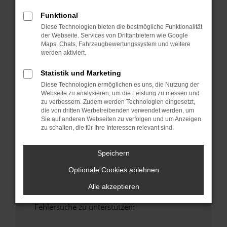
anderen Browser oder in einem privaten
Funktional
Fenster?
Diese Technologien bieten die bestmögliche Funktionalität
Starte dein Gerät neu.
der Webseite. Services von Drittanbietern wie Google
Das kann manchmal helfen, vorübergehende
Maps, Chats, Fahrzeugbewertungssystem und weitere
Probleme zu beheben.
werden aktiviert.
Stelle sicher, dass dein Browser und dein
Statistik und Marketing
Betriebssystem auf dem neuesten Stand
Diese Technologien ermöglichen es uns, die Nutzung der
sind.
Webseite zu analysieren, um die Leistung zu messen und
Veraltete Software birgt nicht nur ein
zu verbessern. Zudem werden Technologien eingesetzt,
die von dritten Werbetreibenden verwendet werden, um
Sicherheitsrisiko, sondern kann auch dazu
Sie auf anderen Webseiten zu verfolgen und um Anzeigen
führen, dass bestimmte Funktionen nicht mehr
zu schalten, die für Ihre Interessen relevant sind.
unterstützt werden.
Wende dich an den Webseitenbetreiber.
Speichern
Wenn du alle oben genannten Schritte versucht
Optionale Cookies ablehnen
hast, kontaktiere uns bitte. Wir werden
versuchen, das Problem zu beheben. Du kannst
Alle akzeptieren
uns diesen Text schicken, um uns bei der
Fehlersuche zu unterstützen: