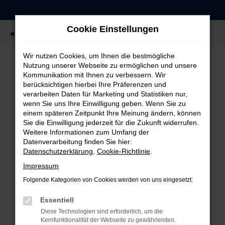
Zum
Hauptinhalt
Cookie Einstellungen
springen
Startseite
Fahrzeugangebote
Fahrzeug-Showroom
Wir nutzen Cookies, um Ihnen die bestmögliche
Nutzung unserer Webseite zu ermöglichen und unsere
Kommunikation mit Ihnen zu verbessern. Wir
FEHLER: NETWORK ERROR
berücksichtigen hierbei Ihre Präferenzen und
verarbeiten Daten für Marketing und Statistiken nur,
Beim Laden ist ein Fehler aufgetreten.
wenn Sie uns Ihre Einwilligung geben. Wenn Sie zu
einem späteren Zeitpunkt Ihre Meinung ändern, können
Hier sind ein paar Tipps, die dir helfen können:
Sie die Einwilligung jederzeit für die Zukunft widerrufen.
Weitere Informationen zum Umfang der
Überprüfe deine Firewall und deine
Datenverarbeitung finden Sie hier:
Internetverbindung.
Datenschutzerklärung
,
Cookie-Richtlinie
.
Laden andere Webseiten, zum Beispiel deine
Impressum
Suchmaschine?
Folgende Kategorien von Cookies werden von uns eingesetzt:
Prüfe deine Browsererweiterungen.
Manche Erweiterungen, wie Werbeblocker,
Essentiell
können das Laden bestimmter Seiten
Diese Technologien sind erforderlich, um die
verhindern. Funktioniert die Seite in einem
Kernfunktionalität der Webseite zu gewährleisten.