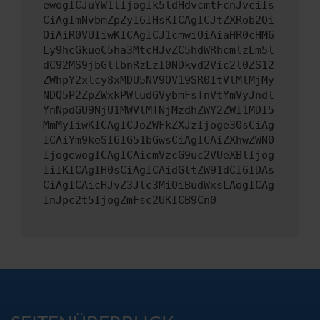
ewogICJuYW1lIjogIk5ldHdvcmtFcnJvciIs
CiAgImNvbmZpZyI6IHsKICAgICJtZXRob2Qi
OiAiR0VUIiwKICAgICJ1cmwiOiAiaHR0cHM6
Ly9hcGkueC5ha3MtcHJvZC5hdWRhcmlzLm5l
dC92MS9jbGllbnRzLzI0NDkvd2Vic2l0ZS12
ZWhpY2xlcy8xMDU5NV9OV19SR0ItVlMlMjMy
NDQ5P2ZpZWxkPWludGVybmFsTnVtYmVyJndl
YnNpdGU9NjU1MWVlMTNjMzdhZWY2ZWI1MDI5
MmMyIiwKICAgICJoZWFkZXJzIjoge30sCiAg
ICAiYm9keSI6IG51bGwsCiAgICAiZXhwZWN0
IjogewogICAgICAicmVzcG9uc2VUeXBlIjog
IiIKICAgIH0sCiAgICAidGltZW91dCI6IDAs
CiAgICAicHJvZ3Jlc3MiOiBudWxsLAogICAg
InJpc2t5IjogZmFsc2UKICB9Cn0=