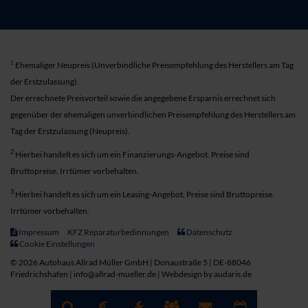
1
Ehemaliger Neupreis (Unverbindliche Preisempfehlung des Herstellers am Tag
der Erstzulassung).
Der errechnete Preisvorteil sowie die angegebene Ersparnis errechnet sich
gegenüber der ehemaligen unverbindlichen Preisempfehlung des Herstellers am
Tag der Erstzulassung (Neupreis).
2
Hierbei handelt es sich um ein Finanzierungs-Angebot. Preise sind
Bruttopreise. Irrtümer vorbehalten.
3
Hierbei handelt es sich um ein Leasing-Angebot. Preise sind Bruttopreise.
Irrtümer vorbehalten.
Impressum
KFZ Reparaturbedinnungen
Datenschutz
Cookie Einstellungen
© 2026 Autohaus Allrad Müller GmbH | Donaustraße 5 | DE-88046
Friedrichshafen | info@allrad-mueller.de |
Webdesign by audaris.de