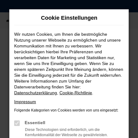
Zum
Hauptinhalt
Cookie Einstellungen
springen
Startseite
Fahrzeugangebote
Fahrzeug-Showroom
Wir nutzen Cookies, um Ihnen die bestmögliche
Nutzung unserer Webseite zu ermöglichen und unsere
Kommunikation mit Ihnen zu verbessern. Wir
FEHLER: NETWORK ERROR
berücksichtigen hierbei Ihre Präferenzen und
verarbeiten Daten für Marketing und Statistiken nur,
Beim Laden ist ein Fehler aufgetreten.
wenn Sie uns Ihre Einwilligung geben. Wenn Sie zu
einem späteren Zeitpunkt Ihre Meinung ändern, können
Hier sind ein paar Tipps, die dir helfen können:
Sie die Einwilligung jederzeit für die Zukunft widerrufen.
Weitere Informationen zum Umfang der
Überprüfe deine Firewall und deine
Datenverarbeitung finden Sie hier:
Internetverbindung.
Datenschutzerklärung
,
Cookie-Richtlinie
.
Laden andere Webseiten, zum Beispiel deine
Impressum
Suchmaschine?
Folgende Kategorien von Cookies werden von uns eingesetzt:
Prüfe deine Browsererweiterungen.
Manche Erweiterungen, wie Werbeblocker,
Essentiell
können das Laden bestimmter Seiten
Diese Technologien sind erforderlich, um die
verhindern. Funktioniert die Seite in einem
Kernfunktionalität der Webseite zu gewährleisten.