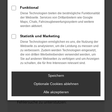
anderen Browser oder in einem privaten
Funktional
Fenster?
Diese Technologien bieten die bestmögliche Funktionalität
Starte dein Gerät neu.
der Webseite. Services von Drittanbietern wie Google
Das kann manchmal helfen, vorübergehende
Maps, Chats, Fahrzeugbewertungssystem und weitere
Probleme zu beheben.
werden aktiviert.
Stelle sicher, dass dein Browser und dein
Statistik und Marketing
Betriebssystem auf dem neuesten Stand
Diese Technologien ermöglichen es uns, die Nutzung der
sind.
Webseite zu analysieren, um die Leistung zu messen und
Veraltete Software birgt nicht nur ein
zu verbessern. Zudem werden Technologien eingesetzt,
die von dritten Werbetreibenden verwendet werden, um
Sicherheitsrisiko, sondern kann auch dazu
Sie auf anderen Webseiten zu verfolgen und um Anzeigen
führen, dass bestimmte Funktionen nicht mehr
zu schalten, die für Ihre Interessen relevant sind.
unterstützt werden.
Wende dich an den Webseitenbetreiber.
Speichern
Wenn du alle oben genannten Schritte versucht
Optionale Cookies ablehnen
hast, kontaktiere uns bitte. Wir werden
versuchen, das Problem zu beheben. Du kannst
Alle akzeptieren
uns diesen Text schicken, um uns bei der
Fehlersuche zu unterstützen: