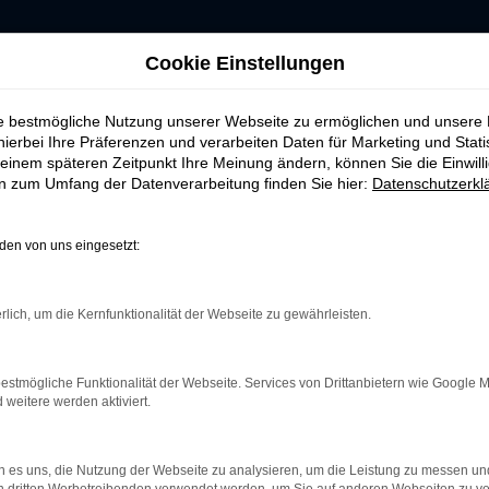
Cookie Einstellungen
ie bestmögliche Nutzung unserer Webseite zu ermöglichen und unsere
hierbei Ihre Präferenzen und verarbeiten Daten für Marketing und Stati
einem späteren Zeitpunkt Ihre Meinung ändern, können Sie die Einwillig
ERROR
en zum Umfang der Datenverarbeitung finden Sie hier:
Datenschutzerkl
en von uns eingesetzt:
rlich, um die Kernfunktionalität der Webseite zu gewährleisten.
indung.
hine?
estmögliche Funktionalität der Webseite. Services von Drittanbietern wie Google 
aden bestimmter Seiten verhindern. Funktioniert die Seite in e
eitere werden aktiviert.
 zu beheben.
 es uns, die Nutzung der Webseite zu analysieren, um die Leistung zu messen u