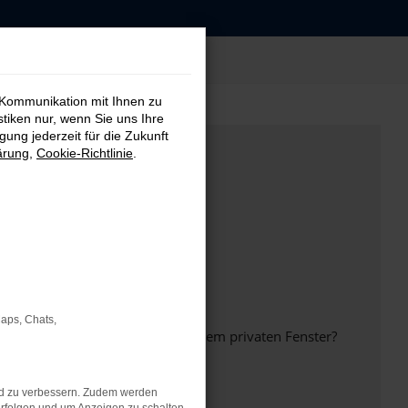
 Kommunikation mit Ihnen zu
stiken nur, wenn Sie uns Ihre
ung jederzeit für die Zukunft
ärung
,
Cookie-Richtlinie
.
Maps, Chats,
inem anderen Browser oder in einem privaten Fenster?
nd zu verbessern. Zudem werden