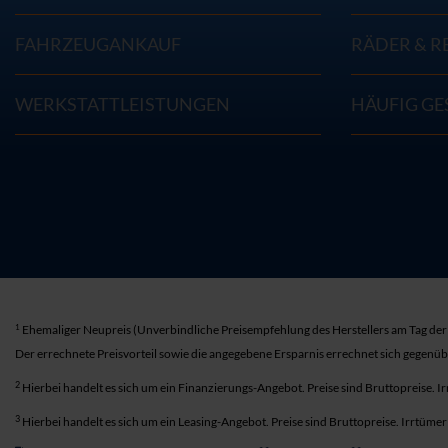
FAHRZEUGANKAUF
RÄDER & R
WERKSTATTLEISTUNGEN
HÄUFIG GE
1
Ehemaliger Neupreis (Unverbindliche Preisempfehlung des Herstellers am Tag der 
Der errechnete Preisvorteil sowie die angegebene Ersparnis errechnet sich gegenü
2
Hierbei handelt es sich um ein Finanzierungs-Angebot. Preise sind Bruttopreise. I
3
Hierbei handelt es sich um ein Leasing-Angebot. Preise sind Bruttopreise. Irrtüme