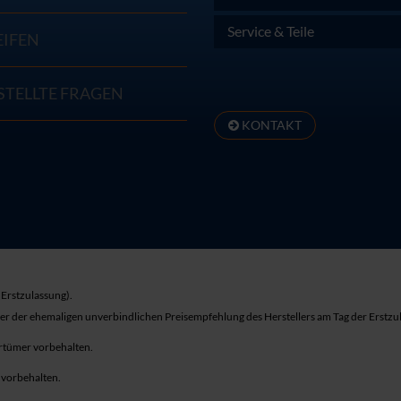
Service & Teile
EIFEN
STELLTE FRAGEN
KONTAKT
Erstzulassung).
ber der ehemaligen unverbindlichen Preisempfehlung des Herstellers am Tag der Erstzu
rrtümer vorbehalten.
r vorbehalten.