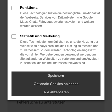
anderen Browser oder in einem privaten
Funktional
Fenster?
Diese Technologien bieten die bestmögliche Funktionalität
Starte dein Gerät neu.
der Webseite. Services von Drittanbietern wie Google
Das kann manchmal helfen, vorübergehende
Maps, Chats, Fahrzeugbewertungssystem und weitere
Probleme zu beheben.
werden aktiviert.
Stelle sicher, dass dein Browser und dein
Statistik und Marketing
Betriebssystem auf dem neuesten Stand
Diese Technologien ermöglichen es uns, die Nutzung der
sind.
Webseite zu analysieren, um die Leistung zu messen und
Veraltete Software birgt nicht nur ein
zu verbessern. Zudem werden Technologien eingesetzt,
die von dritten Werbetreibenden verwendet werden, um
Sicherheitsrisiko, sondern kann auch dazu
Sie auf anderen Webseiten zu verfolgen und um Anzeigen
führen, dass bestimmte Funktionen nicht mehr
zu schalten, die für Ihre Interessen relevant sind.
unterstützt werden.
Wende dich an den Webseitenbetreiber.
Speichern
Wenn du alle oben genannten Schritte versucht
Optionale Cookies ablehnen
hast, kontaktiere uns bitte. Wir werden
versuchen, das Problem zu beheben. Du kannst
Alle akzeptieren
uns diesen Text schicken, um uns bei der
Fehlersuche zu unterstützen: