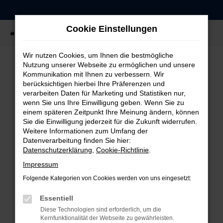
Zum
Hauptinhalt
Cookie Einstellungen
springen
Startseite
Fahrzeugangebote
Fahrzeug-Showroom
Wir nutzen Cookies, um Ihnen die bestmögliche
Nutzung unserer Webseite zu ermöglichen und unsere
Kommunikation mit Ihnen zu verbessern. Wir
FEHLER: NETWORK ERROR
berücksichtigen hierbei Ihre Präferenzen und
verarbeiten Daten für Marketing und Statistiken nur,
Beim Laden ist ein Fehler aufgetreten.
wenn Sie uns Ihre Einwilligung geben. Wenn Sie zu
einem späteren Zeitpunkt Ihre Meinung ändern, können
Hier sind ein paar Tipps, die dir helfen können:
Sie die Einwilligung jederzeit für die Zukunft widerrufen.
Weitere Informationen zum Umfang der
Überprüfe deine Firewall und deine
Datenverarbeitung finden Sie hier:
Internetverbindung.
Datenschutzerklärung
,
Cookie-Richtlinie
.
Laden andere Webseiten, zum Beispiel deine
Impressum
Suchmaschine?
Folgende Kategorien von Cookies werden von uns eingesetzt:
Prüfe deine Browsererweiterungen.
Manche Erweiterungen, wie Werbeblocker,
Essentiell
können das Laden bestimmter Seiten
Diese Technologien sind erforderlich, um die
verhindern. Funktioniert die Seite in einem
Kernfunktionalität der Webseite zu gewährleisten.