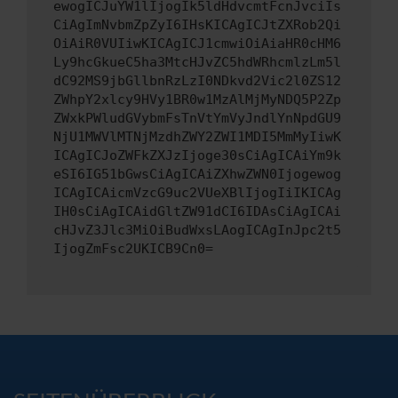
ewogICJuYW1lIjogIk5ldHdvcmtFcnJvciIs
CiAgImNvbmZpZyI6IHsKICAgICJtZXRob2Qi
OiAiR0VUIiwKICAgICJ1cmwiOiAiaHR0cHM6
Ly9hcGkueC5ha3MtcHJvZC5hdWRhcmlzLm5l
dC92MS9jbGllbnRzLzI0NDkvd2Vic2l0ZS12
ZWhpY2xlcy9HVy1BR0w1MzAlMjMyNDQ5P2Zp
ZWxkPWludGVybmFsTnVtYmVyJndlYnNpdGU9
NjU1MWVlMTNjMzdhZWY2ZWI1MDI5MmMyIiwK
ICAgICJoZWFkZXJzIjoge30sCiAgICAiYm9k
eSI6IG51bGwsCiAgICAiZXhwZWN0Ijogewog
ICAgICAicmVzcG9uc2VUeXBlIjogIiIKICAg
IH0sCiAgICAidGltZW91dCI6IDAsCiAgICAi
cHJvZ3Jlc3MiOiBudWxsLAogICAgInJpc2t5
IjogZmFsc2UKICB9Cn0=