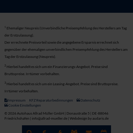
1
Ehemaliger Neupreis (Unverbindliche Preisempfehlung des Herstellers am Tag
der Erstzulassung).
Der errechnete Preisvorteil sowie die angegebene Ersparnis errechnet sich
gegenüber der ehemaligen unverbindlichen Preisempfehlung des Herstellers am
Tag der Erstzulassung (Neupreis).
2
Hierbei handelt es sich um ein Finanzierungs-Angebot. Preise sind
Bruttopreise. Irrtümer vorbehalten.
3
Hierbei handelt es sich um ein Leasing-Angebot. Preise sind Bruttopreise.
Irrtümer vorbehalten.
Impressum
KFZ Reparaturbedinnungen
Datenschutz
Cookie Einstellungen
© 2026 Autohaus Allrad Müller GmbH | Donaustraße 5 | DE-88046
Friedrichshafen | info@allrad-mueller.de |
Webdesign by audaris.de