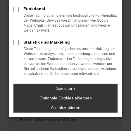
anderen Browser oder in einem privaten
Funktional
Fenster?
Diese Technologien bieten die bestmögliche Funktionalität
Starte dein Gerät neu.
der Webseite. Services von Drittanbietern wie Google
Das kann manchmal helfen, vorübergehende
Maps, Chats, Fahrzeugbewertungssystem und weitere
Probleme zu beheben.
werden aktiviert.
Stelle sicher, dass dein Browser und dein
Statistik und Marketing
Betriebssystem auf dem neuesten Stand
Diese Technologien ermöglichen es uns, die Nutzung der
sind.
Webseite zu analysieren, um die Leistung zu messen und
Veraltete Software birgt nicht nur ein
zu verbessern. Zudem werden Technologien eingesetzt,
die von dritten Werbetreibenden verwendet werden, um
Sicherheitsrisiko, sondern kann auch dazu
Sie auf anderen Webseiten zu verfolgen und um Anzeigen
führen, dass bestimmte Funktionen nicht mehr
zu schalten, die für Ihre Interessen relevant sind.
unterstützt werden.
Wende dich an den Webseitenbetreiber.
Speichern
Wenn du alle oben genannten Schritte versucht
Optionale Cookies ablehnen
hast, kontaktiere uns bitte. Wir werden
versuchen, das Problem zu beheben. Du kannst
Alle akzeptieren
uns diesen Text schicken, um uns bei der
Fehlersuche zu unterstützen: