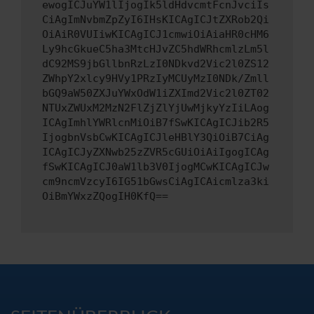
ewogICJuYW1lIjogIk5ldHdvcmtFcnJvciIs
CiAgImNvbmZpZyI6IHsKICAgICJtZXRob2Qi
OiAiR0VUIiwKICAgICJ1cmwiOiAiaHR0cHM6
Ly9hcGkueC5ha3MtcHJvZC5hdWRhcmlzLm5l
dC92MS9jbGllbnRzLzI0NDkvd2Vic2l0ZS12
ZWhpY2xlcy9HVy1PRzIyMCUyMzI0NDk/Zmll
bGQ9aW50ZXJuYWxOdW1iZXImd2Vic2l0ZT02
NTUxZWUxM2MzN2FlZjZlYjUwMjkyYzIiLAog
ICAgImhlYWRlcnMiOiB7fSwKICAgICJib2R5
IjogbnVsbCwKICAgICJleHBlY3QiOiB7CiAg
ICAgICJyZXNwb25zZVR5cGUiOiAiIgogICAg
fSwKICAgICJ0aW1lb3V0IjogMCwKICAgICJw
cm9ncmVzcyI6IG51bGwsCiAgICAicmlza3ki
OiBmYWxzZQogIH0KfQ==