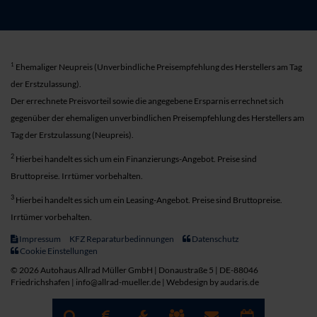
1
Ehemaliger Neupreis (Unverbindliche Preisempfehlung des Herstellers am Tag
der Erstzulassung).
Der errechnete Preisvorteil sowie die angegebene Ersparnis errechnet sich
gegenüber der ehemaligen unverbindlichen Preisempfehlung des Herstellers am
Tag der Erstzulassung (Neupreis).
2
Hierbei handelt es sich um ein Finanzierungs-Angebot. Preise sind
Bruttopreise. Irrtümer vorbehalten.
3
Hierbei handelt es sich um ein Leasing-Angebot. Preise sind Bruttopreise.
Irrtümer vorbehalten.
Impressum
KFZ Reparaturbedinnungen
Datenschutz
Cookie Einstellungen
© 2026 Autohaus Allrad Müller GmbH | Donaustraße 5 | DE-88046
Friedrichshafen | info@allrad-mueller.de |
Webdesign by audaris.de