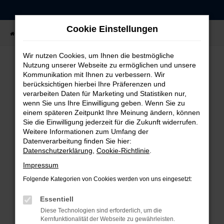
Zum
Hauptinhalt
Cookie Einstellungen
springen
Startseite
Fahrzeugangebote
Fahrzeug-Showroom
Wir nutzen Cookies, um Ihnen die bestmögliche
Nutzung unserer Webseite zu ermöglichen und unsere
Kommunikation mit Ihnen zu verbessern. Wir
FEHLER: NETWORK ERROR
berücksichtigen hierbei Ihre Präferenzen und
verarbeiten Daten für Marketing und Statistiken nur,
Beim Laden ist ein Fehler aufgetreten.
wenn Sie uns Ihre Einwilligung geben. Wenn Sie zu
einem späteren Zeitpunkt Ihre Meinung ändern, können
Hier sind ein paar Tipps, die dir helfen können:
Sie die Einwilligung jederzeit für die Zukunft widerrufen.
Weitere Informationen zum Umfang der
Überprüfe deine Firewall und deine
Datenverarbeitung finden Sie hier:
Internetverbindung.
Datenschutzerklärung
,
Cookie-Richtlinie
.
Laden andere Webseiten, zum Beispiel deine
Impressum
Suchmaschine?
Folgende Kategorien von Cookies werden von uns eingesetzt:
Prüfe deine Browsererweiterungen.
Manche Erweiterungen, wie Werbeblocker,
Essentiell
können das Laden bestimmter Seiten
Diese Technologien sind erforderlich, um die
verhindern. Funktioniert die Seite in einem
Kernfunktionalität der Webseite zu gewährleisten.