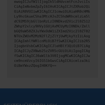
ewogICJuYW1lIjogIk5ldHdvcmtFcnJvciIs
CiAgImNvbmZpZyI6IHsKICAgICJtZXRob2Qi
OiAiR0VUIiwKICAgICJ1cmwiOiAiaHR0cHM6
Ly9hcGkueC5ha3MtcHJvZC5hdWRhcmlzLm5l
dC92MS9jbGllbnRzLzI0NDkvd2Vic2l0ZS12
ZWhpY2xlcy9HVy1GUjAxMCUyMzI0NDk/Zmll
bGQ9aW50ZXJuYWxOdW1iZXImd2Vic2l0ZT02
NTUxZWUxM2MzN2FlZjZlYjUwMjkyYzIiLAog
ICAgImhlYWRlcnMiOiB7fSwKICAgICJib2R5
IjogbnVsbCwKICAgICJleHBlY3QiOiB7CiAg
ICAgICJyZXNwb25zZVR5cGUiOiAiIgogICAg
fSwKICAgICJ0aW1lb3V0IjogMCwKICAgICJw
cm9ncmVzcyI6IG51bGwsCiAgICAicmlza3ki
OiBmYWxzZQogIH0KfQ==