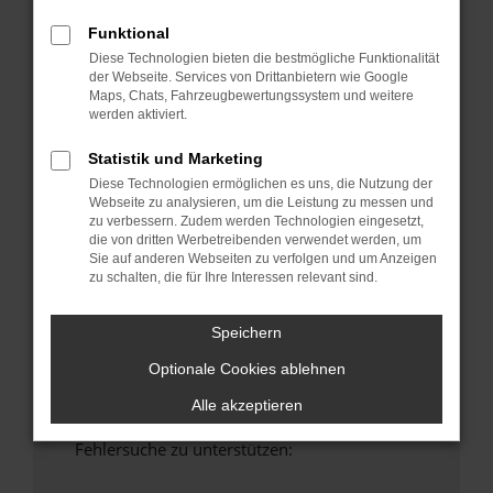
anderen Browser oder in einem privaten
Funktional
Fenster?
Diese Technologien bieten die bestmögliche Funktionalität
Starte dein Gerät neu.
der Webseite. Services von Drittanbietern wie Google
Das kann manchmal helfen, vorübergehende
Maps, Chats, Fahrzeugbewertungssystem und weitere
Probleme zu beheben.
werden aktiviert.
Stelle sicher, dass dein Browser und dein
Statistik und Marketing
Betriebssystem auf dem neuesten Stand
Diese Technologien ermöglichen es uns, die Nutzung der
sind.
Webseite zu analysieren, um die Leistung zu messen und
Veraltete Software birgt nicht nur ein
zu verbessern. Zudem werden Technologien eingesetzt,
die von dritten Werbetreibenden verwendet werden, um
Sicherheitsrisiko, sondern kann auch dazu
Sie auf anderen Webseiten zu verfolgen und um Anzeigen
führen, dass bestimmte Funktionen nicht mehr
zu schalten, die für Ihre Interessen relevant sind.
unterstützt werden.
Wende dich an den Webseitenbetreiber.
Speichern
Wenn du alle oben genannten Schritte versucht
Optionale Cookies ablehnen
hast, kontaktiere uns bitte. Wir werden
versuchen, das Problem zu beheben. Du kannst
Alle akzeptieren
uns diesen Text schicken, um uns bei der
Fehlersuche zu unterstützen: