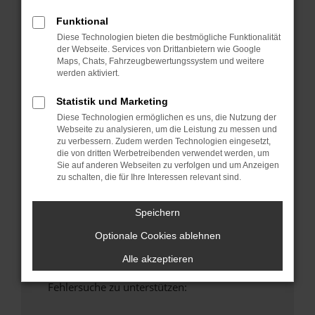
anderen Browser oder in einem privaten
Funktional
Fenster?
Diese Technologien bieten die bestmögliche Funktionalität
Starte dein Gerät neu.
der Webseite. Services von Drittanbietern wie Google
Das kann manchmal helfen, vorübergehende
Maps, Chats, Fahrzeugbewertungssystem und weitere
Probleme zu beheben.
werden aktiviert.
Stelle sicher, dass dein Browser und dein
Statistik und Marketing
Betriebssystem auf dem neuesten Stand
Diese Technologien ermöglichen es uns, die Nutzung der
sind.
Webseite zu analysieren, um die Leistung zu messen und
Veraltete Software birgt nicht nur ein
zu verbessern. Zudem werden Technologien eingesetzt,
die von dritten Werbetreibenden verwendet werden, um
Sicherheitsrisiko, sondern kann auch dazu
Sie auf anderen Webseiten zu verfolgen und um Anzeigen
führen, dass bestimmte Funktionen nicht mehr
zu schalten, die für Ihre Interessen relevant sind.
unterstützt werden.
Wende dich an den Webseitenbetreiber.
Speichern
Wenn du alle oben genannten Schritte versucht
Optionale Cookies ablehnen
hast, kontaktiere uns bitte. Wir werden
versuchen, das Problem zu beheben. Du kannst
Alle akzeptieren
uns diesen Text schicken, um uns bei der
Fehlersuche zu unterstützen: