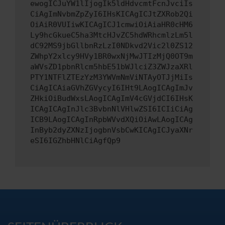
ewogICJuYW1lIjogIk5ldHdvcmtFcnJvciIs
CiAgImNvbmZpZyI6IHsKICAgICJtZXRob2Qi
OiAiR0VUIiwKICAgICJ1cmwiOiAiaHR0cHM6
Ly9hcGkueC5ha3MtcHJvZC5hdWRhcmlzLm5l
dC92MS9jbGllbnRzLzI0NDkvd2Vic2l0ZS12
ZWhpY2xlcy9HVy1BR0wxNjMwJTIzMjQ0OT9m
aWVsZD1pbnRlcm5hbE51bWJlciZ3ZWJzaXRl
PTY1NTFlZTEzYzM3YWVmNmViNTAyOTJjMiIs
CiAgICAiaGVhZGVycyI6IHt9LAogICAgImJv
ZHkiOiBudWxsLAogICAgImV4cGVjdCI6IHsK
ICAgICAgInJlc3BvbnNlVHlwZSI6ICIiCiAg
ICB9LAogICAgInRpbWVvdXQiOiAwLAogICAg
InByb2dyZXNzIjogbnVsbCwKICAgICJyaXNr
eSI6IGZhbHNlCiAgfQp9