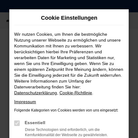
Zum
Hauptinhalt
Cookie Einstellungen
springen
Startseite
Fahrzeugangebote
Fahrzeug-Showroom
Wir nutzen Cookies, um Ihnen die bestmögliche
Nutzung unserer Webseite zu ermöglichen und unsere
Kommunikation mit Ihnen zu verbessern. Wir
FEHLER: NETWORK ERROR
berücksichtigen hierbei Ihre Präferenzen und
verarbeiten Daten für Marketing und Statistiken nur,
Beim Laden ist ein Fehler aufgetreten.
wenn Sie uns Ihre Einwilligung geben. Wenn Sie zu
einem späteren Zeitpunkt Ihre Meinung ändern, können
Hier sind ein paar Tipps, die dir helfen können:
Sie die Einwilligung jederzeit für die Zukunft widerrufen.
Weitere Informationen zum Umfang der
Überprüfe deine Firewall und deine
Datenverarbeitung finden Sie hier:
Internetverbindung.
Datenschutzerklärung
,
Cookie-Richtlinie
.
Laden andere Webseiten, zum Beispiel deine
Impressum
Suchmaschine?
Folgende Kategorien von Cookies werden von uns eingesetzt:
Prüfe deine Browsererweiterungen.
Manche Erweiterungen, wie Werbeblocker,
Essentiell
können das Laden bestimmter Seiten
Diese Technologien sind erforderlich, um die
verhindern. Funktioniert die Seite in einem
Kernfunktionalität der Webseite zu gewährleisten.