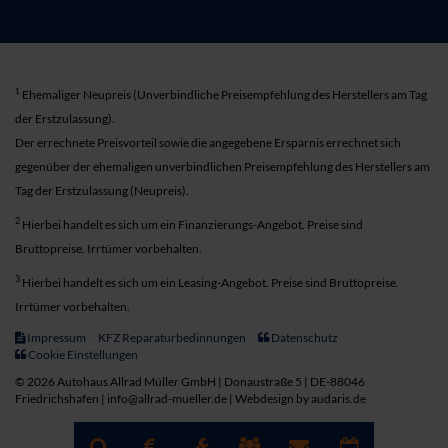
1
Ehemaliger Neupreis (Unverbindliche Preisempfehlung des Herstellers am Tag
der Erstzulassung).
Der errechnete Preisvorteil sowie die angegebene Ersparnis errechnet sich
gegenüber der ehemaligen unverbindlichen Preisempfehlung des Herstellers am
Tag der Erstzulassung (Neupreis).
2
Hierbei handelt es sich um ein Finanzierungs-Angebot. Preise sind
Bruttopreise. Irrtümer vorbehalten.
3
Hierbei handelt es sich um ein Leasing-Angebot. Preise sind Bruttopreise.
Irrtümer vorbehalten.
Impressum
KFZ Reparaturbedinnungen
Datenschutz
Cookie Einstellungen
© 2026 Autohaus Allrad Müller GmbH | Donaustraße 5 | DE-88046
Friedrichshafen | info@allrad-mueller.de |
Webdesign by audaris.de