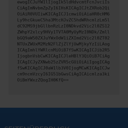
ewogICJuYW1lIjogIk5ldHdvcmtFcnJvciIs
CiAgImNvbmZpZyI6IHsKICAgICJtZXRob2Qi
OiAiR0VUIiwKICAgICJ1cmwiOiAiaHR0cHM6
Ly9hcGkueC5ha3MtcHJvZC5hdWRhcmlzLm5l
dC92MS9jbGllbnRzLzI0NDkvd2Vic2l0ZS12
ZWhpY2xlcy9HVy1TVTA0MyUyMzI0NDk/Zmll
bGQ9aW50ZXJuYWxOdW1iZXImd2Vic2l0ZT02
NTUxZWUxM2MzN2FlZjZlYjUwMjkyYzIiLAog
ICAgImhlYWRlcnMiOiB7fSwKICAgICJib2R5
IjogbnVsbCwKICAgICJleHBlY3QiOiB7CiAg
ICAgICJyZXNwb25zZVR5cGUiOiAiIgogICAg
fSwKICAgICJ0aW1lb3V0IjogMCwKICAgICJw
cm9ncmVzcyI6IG51bGwsCiAgICAicmlza3ki
OiBmYWxzZQogIH0KfQ==