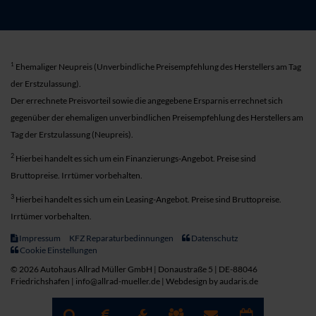
1
Ehemaliger Neupreis (Unverbindliche Preisempfehlung des Herstellers am Tag
der Erstzulassung).
Der errechnete Preisvorteil sowie die angegebene Ersparnis errechnet sich
gegenüber der ehemaligen unverbindlichen Preisempfehlung des Herstellers am
Tag der Erstzulassung (Neupreis).
2
Hierbei handelt es sich um ein Finanzierungs-Angebot. Preise sind
Bruttopreise. Irrtümer vorbehalten.
3
Hierbei handelt es sich um ein Leasing-Angebot. Preise sind Bruttopreise.
Irrtümer vorbehalten.
Impressum
KFZ Reparaturbedinnungen
Datenschutz
Cookie Einstellungen
© 2026 Autohaus Allrad Müller GmbH | Donaustraße 5 | DE-88046
Friedrichshafen | info@allrad-mueller.de |
Webdesign by audaris.de