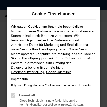
Zum
Hauptinhalt
Cookie Einstellungen
springen
Startseite
Fahrzeugangebote
Fahrzeug-Showroom
Wir nutzen Cookies, um Ihnen die bestmögliche
Nutzung unserer Webseite zu ermöglichen und unsere
Kommunikation mit Ihnen zu verbessern. Wir
FEHLER: NETWORK ERROR
berücksichtigen hierbei Ihre Präferenzen und
verarbeiten Daten für Marketing und Statistiken nur,
Beim Laden ist ein Fehler aufgetreten.
wenn Sie uns Ihre Einwilligung geben. Wenn Sie zu
einem späteren Zeitpunkt Ihre Meinung ändern, können
Hier sind ein paar Tipps, die dir helfen können:
Sie die Einwilligung jederzeit für die Zukunft widerrufen.
Weitere Informationen zum Umfang der
Überprüfe deine Firewall und deine
Datenverarbeitung finden Sie hier:
Internetverbindung.
Datenschutzerklärung
,
Cookie-Richtlinie
.
Laden andere Webseiten, zum Beispiel deine
Impressum
Suchmaschine?
Folgende Kategorien von Cookies werden von uns eingesetzt:
Prüfe deine Browsererweiterungen.
Manche Erweiterungen, wie Werbeblocker,
Essentiell
können das Laden bestimmter Seiten
Diese Technologien sind erforderlich, um die
verhindern. Funktioniert die Seite in einem
Kernfunktionalität der Webseite zu gewährleisten.