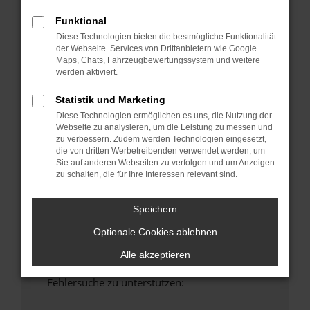
anderen Browser oder in einem privaten
Funktional
Fenster?
Diese Technologien bieten die bestmögliche Funktionalität
Starte dein Gerät neu.
der Webseite. Services von Drittanbietern wie Google
Das kann manchmal helfen, vorübergehende
Maps, Chats, Fahrzeugbewertungssystem und weitere
Probleme zu beheben.
werden aktiviert.
Stelle sicher, dass dein Browser und dein
Statistik und Marketing
Betriebssystem auf dem neuesten Stand
Diese Technologien ermöglichen es uns, die Nutzung der
sind.
Webseite zu analysieren, um die Leistung zu messen und
Veraltete Software birgt nicht nur ein
zu verbessern. Zudem werden Technologien eingesetzt,
die von dritten Werbetreibenden verwendet werden, um
Sicherheitsrisiko, sondern kann auch dazu
Sie auf anderen Webseiten zu verfolgen und um Anzeigen
führen, dass bestimmte Funktionen nicht mehr
zu schalten, die für Ihre Interessen relevant sind.
unterstützt werden.
Wende dich an den Webseitenbetreiber.
Speichern
Wenn du alle oben genannten Schritte versucht
Optionale Cookies ablehnen
hast, kontaktiere uns bitte. Wir werden
versuchen, das Problem zu beheben. Du kannst
Alle akzeptieren
uns diesen Text schicken, um uns bei der
Fehlersuche zu unterstützen: