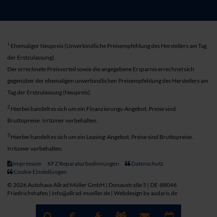
1
Ehemaliger Neupreis (Unverbindliche Preisempfehlung des Herstellers am Tag
der Erstzulassung).
Der errechnete Preisvorteil sowie die angegebene Ersparnis errechnet sich
gegenüber der ehemaligen unverbindlichen Preisempfehlung des Herstellers am
Tag der Erstzulassung (Neupreis).
2
Hierbei handelt es sich um ein Finanzierungs-Angebot. Preise sind
Bruttopreise. Irrtümer vorbehalten.
3
Hierbei handelt es sich um ein Leasing-Angebot. Preise sind Bruttopreise.
Irrtümer vorbehalten.
Impressum
KFZ Reparaturbedinnungen
Datenschutz
Cookie Einstellungen
© 2026 Autohaus Allrad Müller GmbH | Donaustraße 5 | DE-88046
Friedrichshafen | info@allrad-mueller.de |
Webdesign by audaris.de