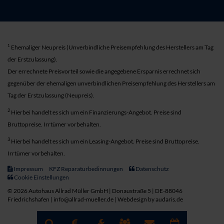
1
Ehemaliger Neupreis (Unverbindliche Preisempfehlung des Herstellers am Tag
der Erstzulassung).
Der errechnete Preisvorteil sowie die angegebene Ersparnis errechnet sich
gegenüber der ehemaligen unverbindlichen Preisempfehlung des Herstellers am
Tag der Erstzulassung (Neupreis).
2
Hierbei handelt es sich um ein Finanzierungs-Angebot. Preise sind
Bruttopreise. Irrtümer vorbehalten.
3
Hierbei handelt es sich um ein Leasing-Angebot. Preise sind Bruttopreise.
Irrtümer vorbehalten.
Impressum
KFZ Reparaturbedinnungen
Datenschutz
Cookie Einstellungen
© 2026 Autohaus Allrad Müller GmbH | Donaustraße 5 | DE-88046
Friedrichshafen | info@allrad-mueller.de |
Webdesign by audaris.de