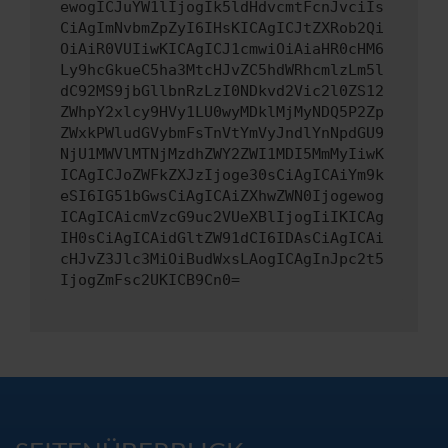
ewogICJuYW1lIjogIk5ldHdvcmtFcnJvciIs
CiAgImNvbmZpZyI6IHsKICAgICJtZXRob2Qi
OiAiR0VUIiwKICAgICJ1cmwiOiAiaHR0cHM6
Ly9hcGkueC5ha3MtcHJvZC5hdWRhcmlzLm5l
dC92MS9jbGllbnRzLzI0NDkvd2Vic2l0ZS12
ZWhpY2xlcy9HVy1LU0wyMDklMjMyNDQ5P2Zp
ZWxkPWludGVybmFsTnVtYmVyJndlYnNpdGU9
NjU1MWVlMTNjMzdhZWY2ZWI1MDI5MmMyIiwK
ICAgICJoZWFkZXJzIjoge30sCiAgICAiYm9k
eSI6IG51bGwsCiAgICAiZXhwZWN0Ijogewog
ICAgICAicmVzcG9uc2VUeXBlIjogIiIKICAg
IH0sCiAgICAidGltZW91dCI6IDAsCiAgICAi
cHJvZ3Jlc3MiOiBudWxsLAogICAgInJpc2t5
IjogZmFsc2UKICB9Cn0=