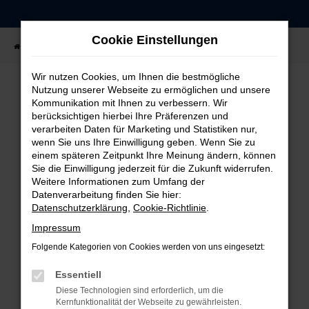
Zum
Hauptinhalt
Cookie Einstellungen
springen
Startseite
Fahrzeugangebote
Fahrzeug-Showroom
Wir nutzen Cookies, um Ihnen die bestmögliche
Nutzung unserer Webseite zu ermöglichen und unsere
Kommunikation mit Ihnen zu verbessern. Wir
FEHLER: NETWORK ERROR
berücksichtigen hierbei Ihre Präferenzen und
verarbeiten Daten für Marketing und Statistiken nur,
Beim Laden ist ein Fehler aufgetreten.
wenn Sie uns Ihre Einwilligung geben. Wenn Sie zu
einem späteren Zeitpunkt Ihre Meinung ändern, können
Hier sind ein paar Tipps, die dir helfen können:
Sie die Einwilligung jederzeit für die Zukunft widerrufen.
Weitere Informationen zum Umfang der
Überprüfe deine Firewall und deine
Datenverarbeitung finden Sie hier:
Internetverbindung.
Datenschutzerklärung
,
Cookie-Richtlinie
.
Laden andere Webseiten, zum Beispiel deine
Impressum
Suchmaschine?
Folgende Kategorien von Cookies werden von uns eingesetzt:
Prüfe deine Browsererweiterungen.
Manche Erweiterungen, wie Werbeblocker,
Essentiell
können das Laden bestimmter Seiten
Diese Technologien sind erforderlich, um die
verhindern. Funktioniert die Seite in einem
Kernfunktionalität der Webseite zu gewährleisten.