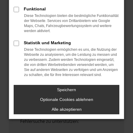
anderen Browser oder in einem privaten
Funktional
Fenster?
Diese Technologien bieten die bestmögliche Funktionalität
Starte dein Gerät neu.
der Webseite. Services von Drittanbietern wie Google
Das kann manchmal helfen, vorübergehende
Maps, Chats, Fahrzeugbewertungssystem und weitere
Probleme zu beheben.
werden aktiviert.
Stelle sicher, dass dein Browser und dein
Statistik und Marketing
Betriebssystem auf dem neuesten Stand
Diese Technologien ermöglichen es uns, die Nutzung der
sind.
Webseite zu analysieren, um die Leistung zu messen und
Veraltete Software birgt nicht nur ein
zu verbessern. Zudem werden Technologien eingesetzt,
die von dritten Werbetreibenden verwendet werden, um
Sicherheitsrisiko, sondern kann auch dazu
Sie auf anderen Webseiten zu verfolgen und um Anzeigen
führen, dass bestimmte Funktionen nicht mehr
zu schalten, die für Ihre Interessen relevant sind.
unterstützt werden.
Wende dich an den Webseitenbetreiber.
Speichern
Wenn du alle oben genannten Schritte versucht
Optionale Cookies ablehnen
hast, kontaktiere uns bitte. Wir werden
versuchen, das Problem zu beheben. Du kannst
Alle akzeptieren
uns diesen Text schicken, um uns bei der
Fehlersuche zu unterstützen: