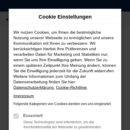
Zum
Hauptinhalt
Cookie Einstellungen
springen
Startseite
Fahrzeugangebote
Fahrzeug-Showroom
Wir nutzen Cookies, um Ihnen die bestmögliche
Nutzung unserer Webseite zu ermöglichen und unsere
Kommunikation mit Ihnen zu verbessern. Wir
FEHLER: NETWORK ERROR
berücksichtigen hierbei Ihre Präferenzen und
verarbeiten Daten für Marketing und Statistiken nur,
Beim Laden ist ein Fehler aufgetreten.
wenn Sie uns Ihre Einwilligung geben. Wenn Sie zu
einem späteren Zeitpunkt Ihre Meinung ändern, können
Hier sind ein paar Tipps, die dir helfen können:
Sie die Einwilligung jederzeit für die Zukunft widerrufen.
Weitere Informationen zum Umfang der
Überprüfe deine Firewall und deine
Datenverarbeitung finden Sie hier:
Internetverbindung.
Datenschutzerklärung
,
Cookie-Richtlinie
.
Laden andere Webseiten, zum Beispiel deine
Impressum
Suchmaschine?
Folgende Kategorien von Cookies werden von uns eingesetzt:
Prüfe deine Browsererweiterungen.
Manche Erweiterungen, wie Werbeblocker,
Essentiell
können das Laden bestimmter Seiten
Diese Technologien sind erforderlich, um die
verhindern. Funktioniert die Seite in einem
Kernfunktionalität der Webseite zu gewährleisten.