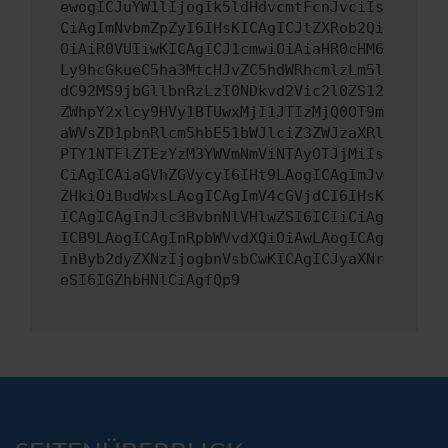
ewogICJuYW1lIjogIk5ldHdvcmtFcnJvciIs
CiAgImNvbmZpZyI6IHsKICAgICJtZXRob2Qi
OiAiR0VUIiwKICAgICJ1cmwiOiAiaHR0cHM6
Ly9hcGkueC5ha3MtcHJvZC5hdWRhcmlzLm5l
dC92MS9jbGllbnRzLzI0NDkvd2Vic2l0ZS12
ZWhpY2xlcy9HVy1BTUwxMjI1JTIzMjQ0OT9m
aWVsZD1pbnRlcm5hbE51bWJlciZ3ZWJzaXRl
PTY1NTFlZTEzYzM3YWVmNmViNTAyOTJjMiIs
CiAgICAiaGVhZGVycyI6IHt9LAogICAgImJv
ZHkiOiBudWxsLAogICAgImV4cGVjdCI6IHsK
ICAgICAgInJlc3BvbnNlVHlwZSI6ICIiCiAg
ICB9LAogICAgInRpbWVvdXQiOiAwLAogICAg
InByb2dyZXNzIjogbnVsbCwKICAgICJyaXNr
eSI6IGZhbHNlCiAgfQp9