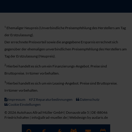
1
Ehemaliger Neupreis (Unverbindliche Preisempfehlung des Herstellers am Tag
der Erstzulassung).
Der errechnete Preisvorteil sowie die angegebene Ersparnis errechnet sich
gegenüber der ehemaligen unverbindlichen Preisempfehlung des Herstellers am
Tag der Erstzulassung (Neupreis).
2
Hierbei handelt es sich um ein Finanzierungs-Angebot. Preise sind
Bruttopreise. Irrtümer vorbehalten.
3
Hierbei handelt es sich um ein Leasing-Angebot. Preise sind Bruttopreise.
Irrtümer vorbehalten.
Impressum
KFZ Reparaturbedinnungen
Datenschutz
Cookie Einstellungen
© 2026 Autohaus Allrad Müller GmbH | Donaustraße 5 | DE-88046
Friedrichshafen | info@allrad-mueller.de |
Webdesign by audaris.de