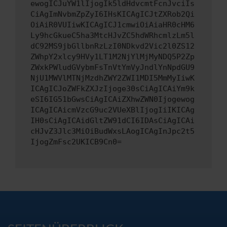
ewogICJuYW1lIjogIk5ldHdvcmtFcnJvciIs
CiAgImNvbmZpZyI6IHsKICAgICJtZXRob2Qi
OiAiR0VUIiwKICAgICJ1cmwiOiAiaHR0cHM6
Ly9hcGkueC5ha3MtcHJvZC5hdWRhcmlzLm5l
dC92MS9jbGllbnRzLzI0NDkvd2Vic2l0ZS12
ZWhpY2xlcy9HVy1LT1M2NjYlMjMyNDQ5P2Zp
ZWxkPWludGVybmFsTnVtYmVyJndlYnNpdGU9
NjU1MWVlMTNjMzdhZWY2ZWI1MDI5MmMyIiwK
ICAgICJoZWFkZXJzIjoge30sCiAgICAiYm9k
eSI6IG51bGwsCiAgICAiZXhwZWN0Ijogewog
ICAgICAicmVzcG9uc2VUeXBlIjogIiIKICAg
IH0sCiAgICAidGltZW91dCI6IDAsCiAgICAi
cHJvZ3Jlc3MiOiBudWxsLAogICAgInJpc2t5
IjogZmFsc2UKICB9Cn0=