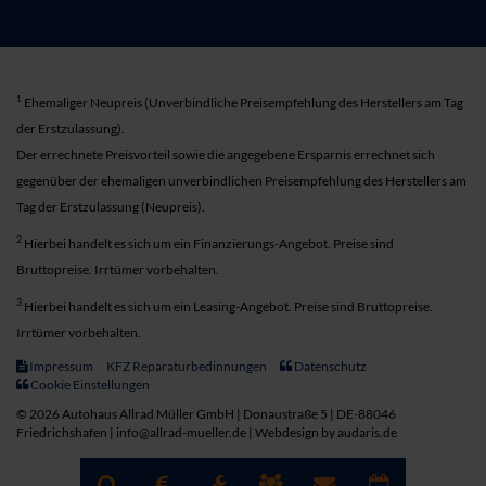
1
Ehemaliger Neupreis (Unverbindliche Preisempfehlung des Herstellers am Tag
der Erstzulassung).
Der errechnete Preisvorteil sowie die angegebene Ersparnis errechnet sich
gegenüber der ehemaligen unverbindlichen Preisempfehlung des Herstellers am
Tag der Erstzulassung (Neupreis).
2
Hierbei handelt es sich um ein Finanzierungs-Angebot. Preise sind
Bruttopreise. Irrtümer vorbehalten.
3
Hierbei handelt es sich um ein Leasing-Angebot. Preise sind Bruttopreise.
Irrtümer vorbehalten.
Impressum
KFZ Reparaturbedinnungen
Datenschutz
Cookie Einstellungen
© 2026 Autohaus Allrad Müller GmbH | Donaustraße 5 | DE-88046
Friedrichshafen | info@allrad-mueller.de |
Webdesign by audaris.de