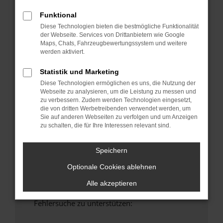
anderen Browser oder in einem privaten
Funktional
Fenster?
Diese Technologien bieten die bestmögliche Funktionalität
Starte dein Gerät neu.
der Webseite. Services von Drittanbietern wie Google
Das kann manchmal helfen, vorübergehende
Maps, Chats, Fahrzeugbewertungssystem und weitere
Probleme zu beheben.
werden aktiviert.
Stelle sicher, dass dein Browser und dein
Statistik und Marketing
Betriebssystem auf dem neuesten Stand
Diese Technologien ermöglichen es uns, die Nutzung der
sind.
Webseite zu analysieren, um die Leistung zu messen und
Veraltete Software birgt nicht nur ein
zu verbessern. Zudem werden Technologien eingesetzt,
die von dritten Werbetreibenden verwendet werden, um
Sicherheitsrisiko, sondern kann auch dazu
Sie auf anderen Webseiten zu verfolgen und um Anzeigen
führen, dass bestimmte Funktionen nicht mehr
zu schalten, die für Ihre Interessen relevant sind.
unterstützt werden.
Wende dich an den Webseitenbetreiber.
Speichern
Wenn du alle oben genannten Schritte versucht
Optionale Cookies ablehnen
hast, kontaktiere uns bitte. Wir werden
versuchen, das Problem zu beheben. Du kannst
Alle akzeptieren
uns diesen Text schicken, um uns bei der
Fehlersuche zu unterstützen: