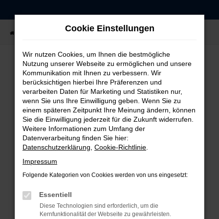
Zum
Hauptinhalt
Cookie Einstellungen
springen
Startseite
Fahrzeugangebote
Fahrzeug-Showroom
Wir nutzen Cookies, um Ihnen die bestmögliche
Nutzung unserer Webseite zu ermöglichen und unsere
Kommunikation mit Ihnen zu verbessern. Wir
FEHLER: NETWORK ERROR
berücksichtigen hierbei Ihre Präferenzen und
verarbeiten Daten für Marketing und Statistiken nur,
Beim Laden ist ein Fehler aufgetreten.
wenn Sie uns Ihre Einwilligung geben. Wenn Sie zu
einem späteren Zeitpunkt Ihre Meinung ändern, können
Hier sind ein paar Tipps, die dir helfen können:
Sie die Einwilligung jederzeit für die Zukunft widerrufen.
Weitere Informationen zum Umfang der
Überprüfe deine Firewall und deine
Datenverarbeitung finden Sie hier:
Internetverbindung.
Datenschutzerklärung
,
Cookie-Richtlinie
.
Laden andere Webseiten, zum Beispiel deine
Impressum
Suchmaschine?
Folgende Kategorien von Cookies werden von uns eingesetzt:
Prüfe deine Browsererweiterungen.
Manche Erweiterungen, wie Werbeblocker,
Essentiell
können das Laden bestimmter Seiten
Diese Technologien sind erforderlich, um die
verhindern. Funktioniert die Seite in einem
Kernfunktionalität der Webseite zu gewährleisten.