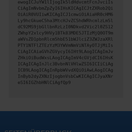
ewogICJuYW1lIjogIk5ldHdvcmtFcnJvciIs
CiAgImNvbmZpZyI6IHsKICAgICJtZXRob2Qi
OiAiR0VUIiwKICAgICJ1cmwiOiAiaHR0cHM6
Ly9hcGkueC5ha3MtcHJvZC5hdWRhcmlzLm5l
dC92MS9jbGllbnRzLzI0NDkvd2Vic2l0ZS12
ZWhpY2xlcy9HVy1BTk83MDE5JTIzMjQ0OT9m
aWVsZD1pbnRlcm5hbE51bWJlciZ3ZWJzaXRl
PTY1NTFlZTEzYzM3YWVmNmViNTAyOTJjMiIs
CiAgICAiaGVhZGVycyI6IHt9LAogICAgImJv
ZHkiOiBudWxsLAogICAgImV4cGVjdCI6IHsK
ICAgICAgInJlc3BvbnNlVHlwZSI6ICIiCiAg
ICB9LAogICAgInRpbWVvdXQiOiAwLAogICAg
InByb2dyZXNzIjogbnVsbCwKICAgICJyaXNr
eSI6IGZhbHNlCiAgfQp9