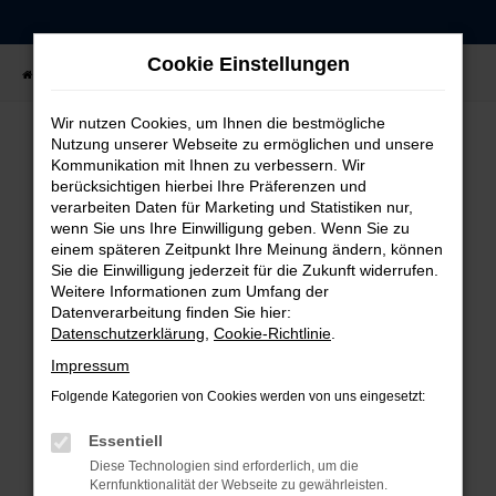
Zum
Hauptinhalt
Cookie Einstellungen
springen
Startseite
Fahrzeugangebote
Fahrzeug-Showroom
Wir nutzen Cookies, um Ihnen die bestmögliche
Nutzung unserer Webseite zu ermöglichen und unsere
Kommunikation mit Ihnen zu verbessern. Wir
FEHLER: NETWORK ERROR
berücksichtigen hierbei Ihre Präferenzen und
verarbeiten Daten für Marketing und Statistiken nur,
Beim Laden ist ein Fehler aufgetreten.
wenn Sie uns Ihre Einwilligung geben. Wenn Sie zu
einem späteren Zeitpunkt Ihre Meinung ändern, können
Hier sind ein paar Tipps, die dir helfen können:
Sie die Einwilligung jederzeit für die Zukunft widerrufen.
Weitere Informationen zum Umfang der
Überprüfe deine Firewall und deine
Datenverarbeitung finden Sie hier:
Internetverbindung.
Datenschutzerklärung
,
Cookie-Richtlinie
.
Laden andere Webseiten, zum Beispiel deine
Impressum
Suchmaschine?
Folgende Kategorien von Cookies werden von uns eingesetzt:
Prüfe deine Browsererweiterungen.
Manche Erweiterungen, wie Werbeblocker,
Essentiell
können das Laden bestimmter Seiten
Diese Technologien sind erforderlich, um die
verhindern. Funktioniert die Seite in einem
Kernfunktionalität der Webseite zu gewährleisten.