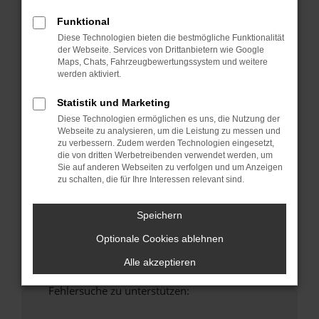
anderen Browser oder in einem privaten
Funktional
Fenster?
Diese Technologien bieten die bestmögliche Funktionalität
Starte dein Gerät neu.
der Webseite. Services von Drittanbietern wie Google
Das kann manchmal helfen, vorübergehende
Maps, Chats, Fahrzeugbewertungssystem und weitere
Probleme zu beheben.
werden aktiviert.
Stelle sicher, dass dein Browser und dein
Statistik und Marketing
Betriebssystem auf dem neuesten Stand
Diese Technologien ermöglichen es uns, die Nutzung der
sind.
Webseite zu analysieren, um die Leistung zu messen und
Veraltete Software birgt nicht nur ein
zu verbessern. Zudem werden Technologien eingesetzt,
die von dritten Werbetreibenden verwendet werden, um
Sicherheitsrisiko, sondern kann auch dazu
Sie auf anderen Webseiten zu verfolgen und um Anzeigen
führen, dass bestimmte Funktionen nicht mehr
zu schalten, die für Ihre Interessen relevant sind.
unterstützt werden.
Wende dich an den Webseitenbetreiber.
Speichern
Wenn du alle oben genannten Schritte versucht
Optionale Cookies ablehnen
hast, kontaktiere uns bitte. Wir werden
versuchen, das Problem zu beheben. Du kannst
Alle akzeptieren
uns diesen Text schicken, um uns bei der
Fehlersuche zu unterstützen: