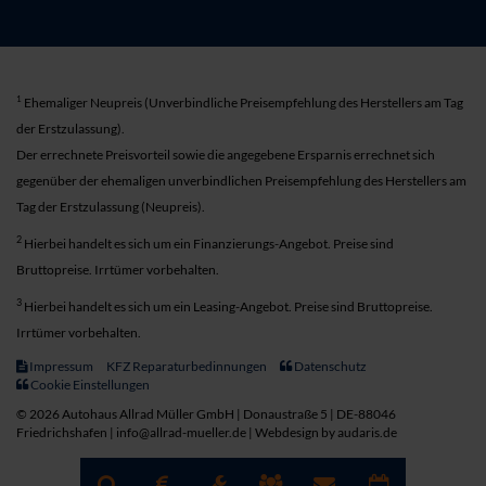
1
Ehemaliger Neupreis (Unverbindliche Preisempfehlung des Herstellers am Tag
der Erstzulassung).
Der errechnete Preisvorteil sowie die angegebene Ersparnis errechnet sich
gegenüber der ehemaligen unverbindlichen Preisempfehlung des Herstellers am
Tag der Erstzulassung (Neupreis).
2
Hierbei handelt es sich um ein Finanzierungs-Angebot. Preise sind
Bruttopreise. Irrtümer vorbehalten.
3
Hierbei handelt es sich um ein Leasing-Angebot. Preise sind Bruttopreise.
Irrtümer vorbehalten.
Impressum
KFZ Reparaturbedinnungen
Datenschutz
Cookie Einstellungen
© 2026 Autohaus Allrad Müller GmbH | Donaustraße 5 | DE-88046
Friedrichshafen | info@allrad-mueller.de |
Webdesign by audaris.de