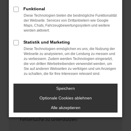
anderen Browser oder in einem privaten
Funktional
Fenster?
Diese Technologien bieten die bestmögliche Funktionalität
Starte dein Gerät neu.
der Webseite. Services von Drittanbietern wie Google
Das kann manchmal helfen, vorübergehende
Maps, Chats, Fahrzeugbewertungssystem und weitere
Probleme zu beheben.
werden aktiviert.
Stelle sicher, dass dein Browser und dein
Statistik und Marketing
Betriebssystem auf dem neuesten Stand
Diese Technologien ermöglichen es uns, die Nutzung der
sind.
Webseite zu analysieren, um die Leistung zu messen und
Veraltete Software birgt nicht nur ein
zu verbessern. Zudem werden Technologien eingesetzt,
die von dritten Werbetreibenden verwendet werden, um
Sicherheitsrisiko, sondern kann auch dazu
Sie auf anderen Webseiten zu verfolgen und um Anzeigen
führen, dass bestimmte Funktionen nicht mehr
zu schalten, die für Ihre Interessen relevant sind.
unterstützt werden.
Wende dich an den Webseitenbetreiber.
Speichern
Wenn du alle oben genannten Schritte versucht
Optionale Cookies ablehnen
hast, kontaktiere uns bitte. Wir werden
versuchen, das Problem zu beheben. Du kannst
Alle akzeptieren
uns diesen Text schicken, um uns bei der
Fehlersuche zu unterstützen: