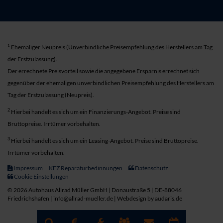
1
Ehemaliger Neupreis (Unverbindliche Preisempfehlung des Herstellers am Tag
der Erstzulassung).
Der errechnete Preisvorteil sowie die angegebene Ersparnis errechnet sich
gegenüber der ehemaligen unverbindlichen Preisempfehlung des Herstellers am
Tag der Erstzulassung (Neupreis).
2
Hierbei handelt es sich um ein Finanzierungs-Angebot. Preise sind
Bruttopreise. Irrtümer vorbehalten.
3
Hierbei handelt es sich um ein Leasing-Angebot. Preise sind Bruttopreise.
Irrtümer vorbehalten.
Impressum
KFZ Reparaturbedinnungen
Datenschutz
Cookie Einstellungen
© 2026 Autohaus Allrad Müller GmbH | Donaustraße 5 | DE-88046
Friedrichshafen | info@allrad-mueller.de |
Webdesign by audaris.de