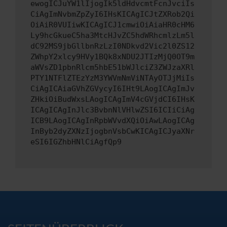
ewogICJuYW1lIjogIk5ldHdvcmtFcnJvciIs
CiAgImNvbmZpZyI6IHsKICAgICJtZXRob2Qi
OiAiR0VUIiwKICAgICJ1cmwiOiAiaHR0cHM6
Ly9hcGkueC5ha3MtcHJvZC5hdWRhcmlzLm5l
dC92MS9jbGllbnRzLzI0NDkvd2Vic2l0ZS12
ZWhpY2xlcy9HVy1BQk8xNDU2JTIzMjQ0OT9m
aWVsZD1pbnRlcm5hbE51bWJlciZ3ZWJzaXRl
PTY1NTFlZTEzYzM3YWVmNmViNTAyOTJjMiIs
CiAgICAiaGVhZGVycyI6IHt9LAogICAgImJv
ZHkiOiBudWxsLAogICAgImV4cGVjdCI6IHsK
ICAgICAgInJlc3BvbnNlVHlwZSI6ICIiCiAg
ICB9LAogICAgInRpbWVvdXQiOiAwLAogICAg
InByb2dyZXNzIjogbnVsbCwKICAgICJyaXNr
eSI6IGZhbHNlCiAgfQp9