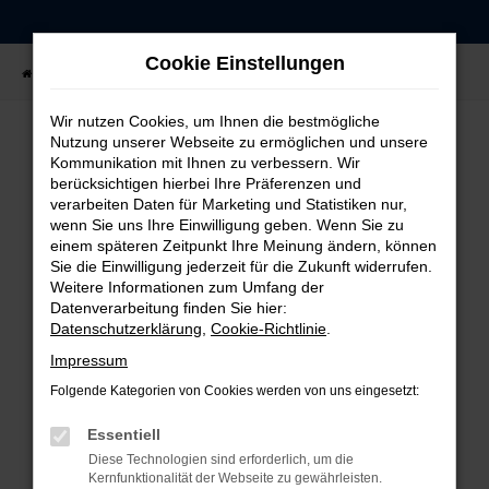
Zum
Hauptinhalt
Cookie Einstellungen
springen
Startseite
Fahrzeugangebote
Fahrzeug-Showroom
Wir nutzen Cookies, um Ihnen die bestmögliche
Nutzung unserer Webseite zu ermöglichen und unsere
Kommunikation mit Ihnen zu verbessern. Wir
FEHLER: NETWORK ERROR
berücksichtigen hierbei Ihre Präferenzen und
verarbeiten Daten für Marketing und Statistiken nur,
Beim Laden ist ein Fehler aufgetreten.
wenn Sie uns Ihre Einwilligung geben. Wenn Sie zu
einem späteren Zeitpunkt Ihre Meinung ändern, können
Hier sind ein paar Tipps, die dir helfen können:
Sie die Einwilligung jederzeit für die Zukunft widerrufen.
Weitere Informationen zum Umfang der
Überprüfe deine Firewall und deine
Datenverarbeitung finden Sie hier:
Internetverbindung.
Datenschutzerklärung
,
Cookie-Richtlinie
.
Laden andere Webseiten, zum Beispiel deine
Impressum
Suchmaschine?
Folgende Kategorien von Cookies werden von uns eingesetzt:
Prüfe deine Browsererweiterungen.
Manche Erweiterungen, wie Werbeblocker,
Essentiell
können das Laden bestimmter Seiten
Diese Technologien sind erforderlich, um die
verhindern. Funktioniert die Seite in einem
Kernfunktionalität der Webseite zu gewährleisten.