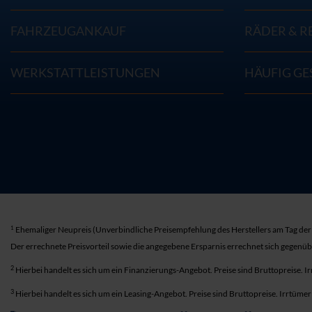
FAHRZEUGANKAUF
RÄDER & R
WERKSTATTLEISTUNGEN
HÄUFIG GE
1
Ehemaliger Neupreis (Unverbindliche Preisempfehlung des Herstellers am Tag der 
Der errechnete Preisvorteil sowie die angegebene Ersparnis errechnet sich gegenü
2
Hierbei handelt es sich um ein Finanzierungs-Angebot. Preise sind Bruttopreise. I
3
Hierbei handelt es sich um ein Leasing-Angebot. Preise sind Bruttopreise. Irrtüme