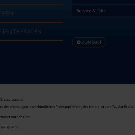
Service & Teile
EIFEN
STELLTE FRAGEN
KONTAKT
Erstzulassung).
ber der ehemaligen unverbindlichen Preisempfehlung des Herstellers am Tag der Erstzu
rrtümer vorbehalten.
r vorbehalten.