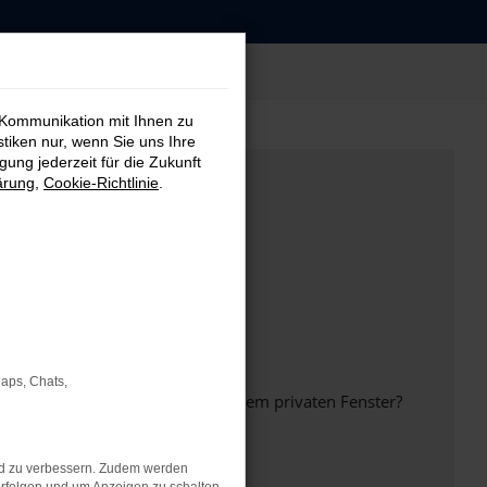
 Kommunikation mit Ihnen zu
stiken nur, wenn Sie uns Ihre
ung jederzeit für die Zukunft
ärung
,
Cookie-Richtlinie
.
Maps, Chats,
inem anderen Browser oder in einem privaten Fenster?
nd zu verbessern. Zudem werden