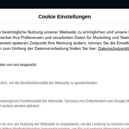
Cookie Einstellungen
ie bestmögliche Nutzung unserer Webseite zu ermöglichen und unsere
hierbei Ihre Präferenzen und verarbeiten Daten für Marketing und Stati
einem späteren Zeitpunkt Ihre Meinung ändern, können Sie die Einwillig
ERROR
en zum Umfang der Datenverarbeitung finden Sie hier:
Datenschutzerkl
en von uns eingesetzt:
rlich, um die Kernfunktionalität der Webseite zu gewährleisten.
indung.
hine?
estmögliche Funktionalität der Webseite. Services von Drittanbietern wie Google 
aden bestimmter Seiten verhindern. Funktioniert die Seite in e
eitere werden aktiviert.
 zu beheben.
 es uns, die Nutzung der Webseite zu analysieren, um die Leistung zu messen u