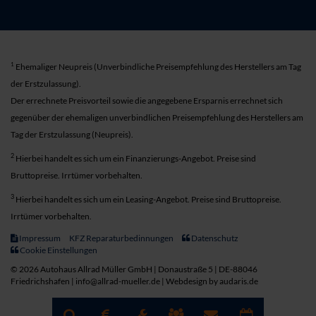
1
Ehemaliger Neupreis (Unverbindliche Preisempfehlung des Herstellers am Tag
der Erstzulassung).
Der errechnete Preisvorteil sowie die angegebene Ersparnis errechnet sich
gegenüber der ehemaligen unverbindlichen Preisempfehlung des Herstellers am
Tag der Erstzulassung (Neupreis).
2
Hierbei handelt es sich um ein Finanzierungs-Angebot. Preise sind
Bruttopreise. Irrtümer vorbehalten.
3
Hierbei handelt es sich um ein Leasing-Angebot. Preise sind Bruttopreise.
Irrtümer vorbehalten.
Impressum
KFZ Reparaturbedinnungen
Datenschutz
Cookie Einstellungen
© 2026 Autohaus Allrad Müller GmbH | Donaustraße 5 | DE-88046
Friedrichshafen | info@allrad-mueller.de |
Webdesign by audaris.de