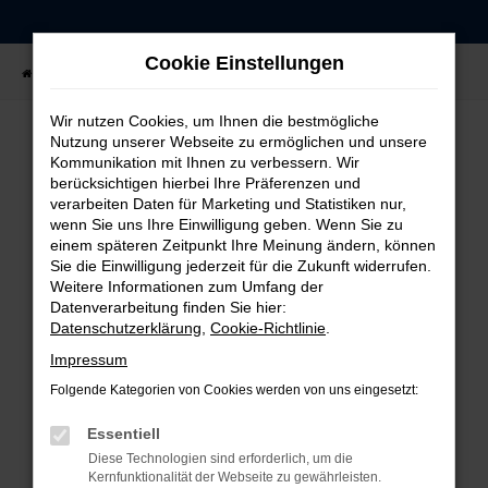
Zum
Hauptinhalt
Cookie Einstellungen
springen
Startseite
Fahrzeugangebote
Fahrzeug-Showroom
Wir nutzen Cookies, um Ihnen die bestmögliche
Nutzung unserer Webseite zu ermöglichen und unsere
Kommunikation mit Ihnen zu verbessern. Wir
FEHLER: NETWORK ERROR
berücksichtigen hierbei Ihre Präferenzen und
verarbeiten Daten für Marketing und Statistiken nur,
Beim Laden ist ein Fehler aufgetreten.
wenn Sie uns Ihre Einwilligung geben. Wenn Sie zu
einem späteren Zeitpunkt Ihre Meinung ändern, können
Hier sind ein paar Tipps, die dir helfen können:
Sie die Einwilligung jederzeit für die Zukunft widerrufen.
Weitere Informationen zum Umfang der
Überprüfe deine Firewall und deine
Datenverarbeitung finden Sie hier:
Internetverbindung.
Datenschutzerklärung
,
Cookie-Richtlinie
.
Laden andere Webseiten, zum Beispiel deine
Impressum
Suchmaschine?
Folgende Kategorien von Cookies werden von uns eingesetzt:
Prüfe deine Browsererweiterungen.
Manche Erweiterungen, wie Werbeblocker,
Essentiell
können das Laden bestimmter Seiten
Diese Technologien sind erforderlich, um die
verhindern. Funktioniert die Seite in einem
Kernfunktionalität der Webseite zu gewährleisten.