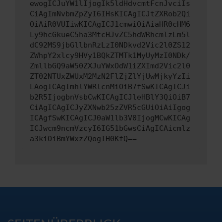
ewogICJuYW1lIjogIk5ldHdvcmtFcnJvciIs
CiAgImNvbmZpZyI6IHsKICAgICJtZXRob2Qi
OiAiR0VUIiwKICAgICJ1cmwiOiAiaHR0cHM6
Ly9hcGkueC5ha3MtcHJvZC5hdWRhcmlzLm5l
dC92MS9jbGllbnRzLzI0NDkvd2Vic2l0ZS12
ZWhpY2xlcy9HVy1BQkZTMTk1MyUyMzI0NDk/
ZmllbGQ9aW50ZXJuYWxOdW1iZXImd2Vic2l0
ZT02NTUxZWUxM2MzN2FlZjZlYjUwMjkyYzIi
LAogICAgImhlYWRlcnMiOiB7fSwKICAgICJi
b2R5IjogbnVsbCwKICAgICJleHBlY3QiOiB7
CiAgICAgICJyZXNwb25zZVR5cGUiOiAiIgog
ICAgfSwKICAgICJ0aW1lb3V0IjogMCwKICAg
ICJwcm9ncmVzcyI6IG51bGwsCiAgICAicmlz
a3kiOiBmYWxzZQogIH0KfQ==