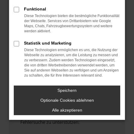
anderen Browser oder in einem privaten
Funktional
Fenster?
Diese Technologien bieten die bestmögliche Funktionalität
Starte dein Gerät neu.
der Webseite. Services von Drittanbietern wie Google
Das kann manchmal helfen, vorübergehende
Maps, Chats, Fahrzeugbewertungssystem und weitere
Probleme zu beheben.
werden aktiviert.
Stelle sicher, dass dein Browser und dein
Statistik und Marketing
Betriebssystem auf dem neuesten Stand
Diese Technologien ermöglichen es uns, die Nutzung der
sind.
Webseite zu analysieren, um die Leistung zu messen und
Veraltete Software birgt nicht nur ein
zu verbessern. Zudem werden Technologien eingesetzt,
die von dritten Werbetreibenden verwendet werden, um
Sicherheitsrisiko, sondern kann auch dazu
Sie auf anderen Webseiten zu verfolgen und um Anzeigen
führen, dass bestimmte Funktionen nicht mehr
zu schalten, die für Ihre Interessen relevant sind.
unterstützt werden.
Wende dich an den Webseitenbetreiber.
Speichern
Wenn du alle oben genannten Schritte versucht
Optionale Cookies ablehnen
hast, kontaktiere uns bitte. Wir werden
versuchen, das Problem zu beheben. Du kannst
Alle akzeptieren
uns diesen Text schicken, um uns bei der
Fehlersuche zu unterstützen: