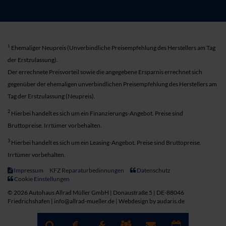
1
Ehemaliger Neupreis (Unverbindliche Preisempfehlung des Herstellers am Tag
der Erstzulassung).
Der errechnete Preisvorteil sowie die angegebene Ersparnis errechnet sich
gegenüber der ehemaligen unverbindlichen Preisempfehlung des Herstellers am
Tag der Erstzulassung (Neupreis).
2
Hierbei handelt es sich um ein Finanzierungs-Angebot. Preise sind
Bruttopreise. Irrtümer vorbehalten.
3
Hierbei handelt es sich um ein Leasing-Angebot. Preise sind Bruttopreise.
Irrtümer vorbehalten.
Impressum
KFZ Reparaturbedinnungen
Datenschutz
Cookie Einstellungen
© 2026 Autohaus Allrad Müller GmbH | Donaustraße 5 | DE-88046
Friedrichshafen | info@allrad-mueller.de |
Webdesign by audaris.de