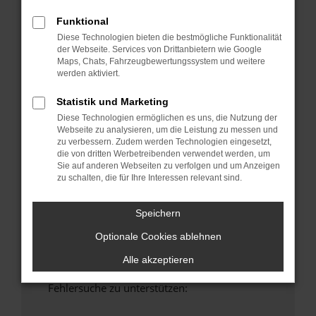
anderen Browser oder in einem privaten
Funktional
Fenster?
Diese Technologien bieten die bestmögliche Funktionalität
Starte dein Gerät neu.
der Webseite. Services von Drittanbietern wie Google
Das kann manchmal helfen, vorübergehende
Maps, Chats, Fahrzeugbewertungssystem und weitere
Probleme zu beheben.
werden aktiviert.
Stelle sicher, dass dein Browser und dein
Statistik und Marketing
Betriebssystem auf dem neuesten Stand
Diese Technologien ermöglichen es uns, die Nutzung der
sind.
Webseite zu analysieren, um die Leistung zu messen und
Veraltete Software birgt nicht nur ein
zu verbessern. Zudem werden Technologien eingesetzt,
die von dritten Werbetreibenden verwendet werden, um
Sicherheitsrisiko, sondern kann auch dazu
Sie auf anderen Webseiten zu verfolgen und um Anzeigen
führen, dass bestimmte Funktionen nicht mehr
zu schalten, die für Ihre Interessen relevant sind.
unterstützt werden.
Wende dich an den Webseitenbetreiber.
Speichern
Wenn du alle oben genannten Schritte versucht
Optionale Cookies ablehnen
hast, kontaktiere uns bitte. Wir werden
versuchen, das Problem zu beheben. Du kannst
Alle akzeptieren
uns diesen Text schicken, um uns bei der
Fehlersuche zu unterstützen: