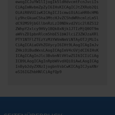
ewogICJuYW1lIjogIk5ldHdvcmtFcnJvciIs
CiAgImNvbmZpZyI6IHsKICAgICJtZXRob2Qi
OiAiR0VUIiwKICAgICJ1cmwiOiAiaHR0cHM6
Ly9hcGkueC5ha3MtcHJvZC5hdWRhcmlzLm5l
dC92MS9jbGllbnRzLzI0NDkvd2Vic2l0ZS12
ZWhpY2xlcy9HVy1BQk8xNjk1JTIzMjQ0OT9m
aWVsZD1pbnRlcm5hbE51bWJlciZ3ZWJzaXRl
PTY1NTFlZTEzYzM3YWVmNmViNTAyOTJjMiIs
CiAgICAiaGVhZGVycyI6IHt9LAogICAgImJv
ZHkiOiBudWxsLAogICAgImV4cGVjdCI6IHsK
ICAgICAgInJlc3BvbnNlVHlwZSI6ICIiCiAg
ICB9LAogICAgInRpbWVvdXQiOiAwLAogICAg
InByb2dyZXNzIjogbnVsbCwKICAgICJyaXNr
eSI6IGZhbHNlCiAgfQp9