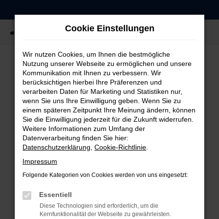
Zum
Hauptinhalt
Cookie Einstellungen
springen
Startseite
Fahrzeugangebote
Fahrzeug-Showroom
Wir nutzen Cookies, um Ihnen die bestmögliche
Nutzung unserer Webseite zu ermöglichen und unsere
Kommunikation mit Ihnen zu verbessern. Wir
FEHLER: NETWORK ERROR
berücksichtigen hierbei Ihre Präferenzen und
verarbeiten Daten für Marketing und Statistiken nur,
Beim Laden ist ein Fehler aufgetreten.
wenn Sie uns Ihre Einwilligung geben. Wenn Sie zu
einem späteren Zeitpunkt Ihre Meinung ändern, können
Hier sind ein paar Tipps, die dir helfen können:
Sie die Einwilligung jederzeit für die Zukunft widerrufen.
Weitere Informationen zum Umfang der
Überprüfe deine Firewall und deine
Datenverarbeitung finden Sie hier:
Internetverbindung.
Datenschutzerklärung
,
Cookie-Richtlinie
.
Laden andere Webseiten, zum Beispiel deine
Impressum
Suchmaschine?
Folgende Kategorien von Cookies werden von uns eingesetzt:
Prüfe deine Browsererweiterungen.
Manche Erweiterungen, wie Werbeblocker,
Essentiell
können das Laden bestimmter Seiten
Diese Technologien sind erforderlich, um die
verhindern. Funktioniert die Seite in einem
Kernfunktionalität der Webseite zu gewährleisten.