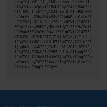
ewogICJuYW1lIjogIk5ldHdvcmtFcnJvciIs
CiAgImNvbmZpZyI6IHsKICAgICJtZXRob2Qi
OiAiR0VUIiwKICAgICJ1cmwiOiAiaHR0cHM6
Ly9hcGkueC5ha3MtcHJvZC5hdWRhcmlzLm5l
dC92MS9jbGllbnRzLzI0NDkvd2Vic2l0ZS12
ZWhpY2xlcy9HMDAyNDczMiUyMzI0NDk/Zmll
bGQ9aW50ZXJuYWxOdW1iZXImd2Vic2l0ZT02
NTUxZWUxM2MzN2FlZjZlYjUwMjkyYzIiLAog
ICAgImhlYWRlcnMiOiB7fSwKICAgICJib2R5
IjogbnVsbCwKICAgICJleHBlY3QiOiB7CiAg
ICAgICJyZXNwb25zZVR5cGUiOiAiIgogICAg
fSwKICAgICJ0aW1lb3V0IjogMCwKICAgICJw
cm9ncmVzcyI6IG51bGwsCiAgICAicmlza3ki
OiBmYWxzZQogIH0KfQ==