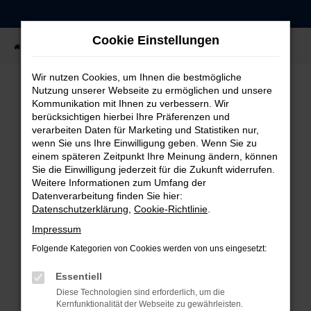
Zum
Hauptinhalt
Cookie Einstellungen
springen
Startseite
Fahrzeugangebote
Fahrzeug-Showroom
Wir nutzen Cookies, um Ihnen die bestmögliche
Nutzung unserer Webseite zu ermöglichen und unsere
Kommunikation mit Ihnen zu verbessern. Wir
FEHLER: NETWORK ERROR
berücksichtigen hierbei Ihre Präferenzen und
verarbeiten Daten für Marketing und Statistiken nur,
Beim Laden ist ein Fehler aufgetreten.
wenn Sie uns Ihre Einwilligung geben. Wenn Sie zu
einem späteren Zeitpunkt Ihre Meinung ändern, können
Hier sind ein paar Tipps, die dir helfen können:
Sie die Einwilligung jederzeit für die Zukunft widerrufen.
Weitere Informationen zum Umfang der
Überprüfe deine Firewall und deine
Datenverarbeitung finden Sie hier:
Internetverbindung.
Datenschutzerklärung
,
Cookie-Richtlinie
.
Laden andere Webseiten, zum Beispiel deine
Impressum
Suchmaschine?
Folgende Kategorien von Cookies werden von uns eingesetzt:
Prüfe deine Browsererweiterungen.
Manche Erweiterungen, wie Werbeblocker,
Essentiell
können das Laden bestimmter Seiten
Diese Technologien sind erforderlich, um die
verhindern. Funktioniert die Seite in einem
Kernfunktionalität der Webseite zu gewährleisten.