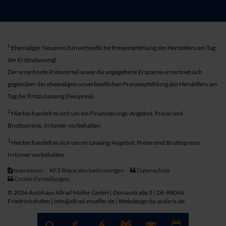
1
Ehemaliger Neupreis (Unverbindliche Preisempfehlung des Herstellers am Tag
der Erstzulassung).
Der errechnete Preisvorteil sowie die angegebene Ersparnis errechnet sich
gegenüber der ehemaligen unverbindlichen Preisempfehlung des Herstellers am
Tag der Erstzulassung (Neupreis).
2
Hierbei handelt es sich um ein Finanzierungs-Angebot. Preise sind
Bruttopreise. Irrtümer vorbehalten.
3
Hierbei handelt es sich um ein Leasing-Angebot. Preise sind Bruttopreise.
Irrtümer vorbehalten.
Impressum
KFZ Reparaturbedinnungen
Datenschutz
Cookie Einstellungen
© 2026 Autohaus Allrad Müller GmbH | Donaustraße 5 | DE-88046
Friedrichshafen | info@allrad-mueller.de |
Webdesign by audaris.de