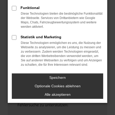
anderen Browser oder in einem privaten
Funktional
Fenster?
Diese Technologien bieten die bestmögliche Funktionalität
Starte dein Gerät neu.
der Webseite. Services von Drittanbietern wie Google
Das kann manchmal helfen, vorübergehende
Maps, Chats, Fahrzeugbewertungssystem und weitere
Probleme zu beheben.
werden aktiviert.
Stelle sicher, dass dein Browser und dein
Statistik und Marketing
Betriebssystem auf dem neuesten Stand
Diese Technologien ermöglichen es uns, die Nutzung der
sind.
Webseite zu analysieren, um die Leistung zu messen und
Veraltete Software birgt nicht nur ein
zu verbessern. Zudem werden Technologien eingesetzt,
die von dritten Werbetreibenden verwendet werden, um
Sicherheitsrisiko, sondern kann auch dazu
Sie auf anderen Webseiten zu verfolgen und um Anzeigen
führen, dass bestimmte Funktionen nicht mehr
zu schalten, die für Ihre Interessen relevant sind.
unterstützt werden.
Wende dich an den Webseitenbetreiber.
Speichern
Wenn du alle oben genannten Schritte versucht
Optionale Cookies ablehnen
hast, kontaktiere uns bitte. Wir werden
versuchen, das Problem zu beheben. Du kannst
Alle akzeptieren
uns diesen Text schicken, um uns bei der
Fehlersuche zu unterstützen: