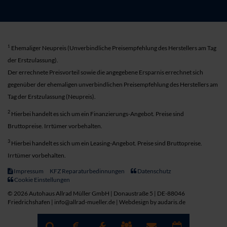
1
Ehemaliger Neupreis (Unverbindliche Preisempfehlung des Herstellers am Tag
der Erstzulassung).
Der errechnete Preisvorteil sowie die angegebene Ersparnis errechnet sich
gegenüber der ehemaligen unverbindlichen Preisempfehlung des Herstellers am
Tag der Erstzulassung (Neupreis).
2
Hierbei handelt es sich um ein Finanzierungs-Angebot. Preise sind
Bruttopreise. Irrtümer vorbehalten.
3
Hierbei handelt es sich um ein Leasing-Angebot. Preise sind Bruttopreise.
Irrtümer vorbehalten.
Impressum
KFZ Reparaturbedinnungen
Datenschutz
Cookie Einstellungen
© 2026 Autohaus Allrad Müller GmbH | Donaustraße 5 | DE-88046
Friedrichshafen | info@allrad-mueller.de |
Webdesign by audaris.de