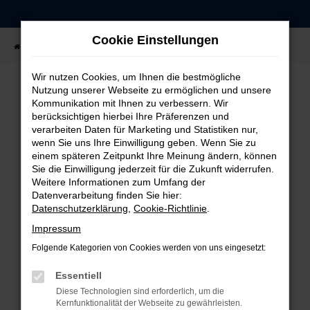
Zum
Hauptinhalt
Cookie Einstellungen
springen
Startseite
Fahrzeugangebote
Fahrzeug-Showroom
Wir nutzen Cookies, um Ihnen die bestmögliche
Nutzung unserer Webseite zu ermöglichen und unsere
Kommunikation mit Ihnen zu verbessern. Wir
FEHLER: NETWORK ERROR
berücksichtigen hierbei Ihre Präferenzen und
verarbeiten Daten für Marketing und Statistiken nur,
Beim Laden ist ein Fehler aufgetreten.
wenn Sie uns Ihre Einwilligung geben. Wenn Sie zu
einem späteren Zeitpunkt Ihre Meinung ändern, können
Hier sind ein paar Tipps, die dir helfen können:
Sie die Einwilligung jederzeit für die Zukunft widerrufen.
Weitere Informationen zum Umfang der
Überprüfe deine Firewall und deine
Datenverarbeitung finden Sie hier:
Internetverbindung.
Datenschutzerklärung
,
Cookie-Richtlinie
.
Laden andere Webseiten, zum Beispiel deine
Impressum
Suchmaschine?
Folgende Kategorien von Cookies werden von uns eingesetzt:
Prüfe deine Browsererweiterungen.
Manche Erweiterungen, wie Werbeblocker,
Essentiell
können das Laden bestimmter Seiten
Diese Technologien sind erforderlich, um die
verhindern. Funktioniert die Seite in einem
Kernfunktionalität der Webseite zu gewährleisten.