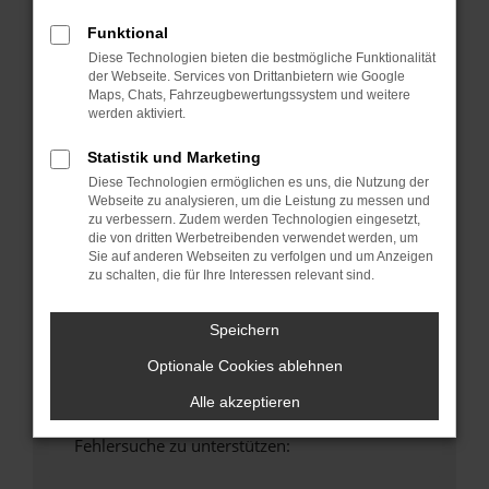
anderen Browser oder in einem privaten
Funktional
Fenster?
Diese Technologien bieten die bestmögliche Funktionalität
Starte dein Gerät neu.
der Webseite. Services von Drittanbietern wie Google
Das kann manchmal helfen, vorübergehende
Maps, Chats, Fahrzeugbewertungssystem und weitere
Probleme zu beheben.
werden aktiviert.
Stelle sicher, dass dein Browser und dein
Statistik und Marketing
Betriebssystem auf dem neuesten Stand
Diese Technologien ermöglichen es uns, die Nutzung der
sind.
Webseite zu analysieren, um die Leistung zu messen und
Veraltete Software birgt nicht nur ein
zu verbessern. Zudem werden Technologien eingesetzt,
die von dritten Werbetreibenden verwendet werden, um
Sicherheitsrisiko, sondern kann auch dazu
Sie auf anderen Webseiten zu verfolgen und um Anzeigen
führen, dass bestimmte Funktionen nicht mehr
zu schalten, die für Ihre Interessen relevant sind.
unterstützt werden.
Wende dich an den Webseitenbetreiber.
Speichern
Wenn du alle oben genannten Schritte versucht
Optionale Cookies ablehnen
hast, kontaktiere uns bitte. Wir werden
versuchen, das Problem zu beheben. Du kannst
Alle akzeptieren
uns diesen Text schicken, um uns bei der
Fehlersuche zu unterstützen: