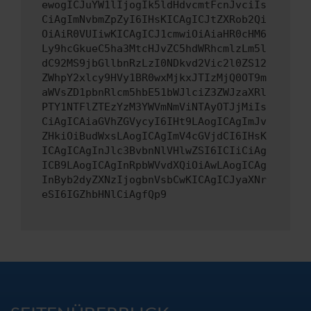
ewogICJuYW1lIjogIk5ldHdvcmtFcnJvciIs
CiAgImNvbmZpZyI6IHsKICAgICJtZXRob2Qi
OiAiR0VUIiwKICAgICJ1cmwiOiAiaHR0cHM6
Ly9hcGkueC5ha3MtcHJvZC5hdWRhcmlzLm5l
dC92MS9jbGllbnRzLzI0NDkvd2Vic2l0ZS12
ZWhpY2xlcy9HVy1BR0wxMjkxJTIzMjQ0OT9m
aWVsZD1pbnRlcm5hbE51bWJlciZ3ZWJzaXRl
PTY1NTFlZTEzYzM3YWVmNmViNTAyOTJjMiIs
CiAgICAiaGVhZGVycyI6IHt9LAogICAgImJv
ZHkiOiBudWxsLAogICAgImV4cGVjdCI6IHsK
ICAgICAgInJlc3BvbnNlVHlwZSI6ICIiCiAg
ICB9LAogICAgInRpbWVvdXQiOiAwLAogICAg
InByb2dyZXNzIjogbnVsbCwKICAgICJyaXNr
eSI6IGZhbHNlCiAgfQp9