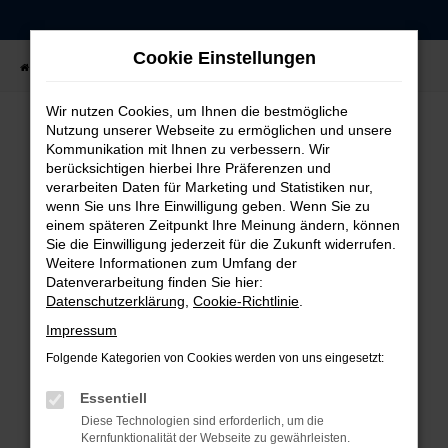
Zum
Hauptinhalt
Cookie Einstellungen
springen
Startseite
Fahrzeugangebote
Fahrzeug-Showroom
Wir nutzen Cookies, um Ihnen die bestmögliche
Nutzung unserer Webseite zu ermöglichen und unsere
Kommunikation mit Ihnen zu verbessern. Wir
FEHLER: NETWORK ERROR
berücksichtigen hierbei Ihre Präferenzen und
verarbeiten Daten für Marketing und Statistiken nur,
Beim Laden ist ein Fehler aufgetreten.
wenn Sie uns Ihre Einwilligung geben. Wenn Sie zu
einem späteren Zeitpunkt Ihre Meinung ändern, können
Hier sind ein paar Tipps, die dir helfen können:
Sie die Einwilligung jederzeit für die Zukunft widerrufen.
Weitere Informationen zum Umfang der
Überprüfe deine Firewall und deine
Datenverarbeitung finden Sie hier:
Internetverbindung.
Datenschutzerklärung
,
Cookie-Richtlinie
.
Laden andere Webseiten, zum Beispiel deine
Impressum
Suchmaschine?
Folgende Kategorien von Cookies werden von uns eingesetzt:
Prüfe deine Browsererweiterungen.
Manche Erweiterungen, wie Werbeblocker,
Essentiell
können das Laden bestimmter Seiten
Diese Technologien sind erforderlich, um die
verhindern. Funktioniert die Seite in einem
Kernfunktionalität der Webseite zu gewährleisten.