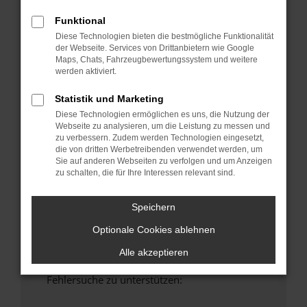
anderen Browser oder in einem privaten
Funktional
Fenster?
Diese Technologien bieten die bestmögliche Funktionalität
Starte dein Gerät neu.
der Webseite. Services von Drittanbietern wie Google
Das kann manchmal helfen, vorübergehende
Maps, Chats, Fahrzeugbewertungssystem und weitere
Probleme zu beheben.
werden aktiviert.
Stelle sicher, dass dein Browser und dein
Statistik und Marketing
Betriebssystem auf dem neuesten Stand
Diese Technologien ermöglichen es uns, die Nutzung der
sind.
Webseite zu analysieren, um die Leistung zu messen und
Veraltete Software birgt nicht nur ein
zu verbessern. Zudem werden Technologien eingesetzt,
die von dritten Werbetreibenden verwendet werden, um
Sicherheitsrisiko, sondern kann auch dazu
Sie auf anderen Webseiten zu verfolgen und um Anzeigen
führen, dass bestimmte Funktionen nicht mehr
zu schalten, die für Ihre Interessen relevant sind.
unterstützt werden.
Wende dich an den Webseitenbetreiber.
Speichern
Wenn du alle oben genannten Schritte versucht
Optionale Cookies ablehnen
hast, kontaktiere uns bitte. Wir werden
versuchen, das Problem zu beheben. Du kannst
Alle akzeptieren
uns diesen Text schicken, um uns bei der
Fehlersuche zu unterstützen: