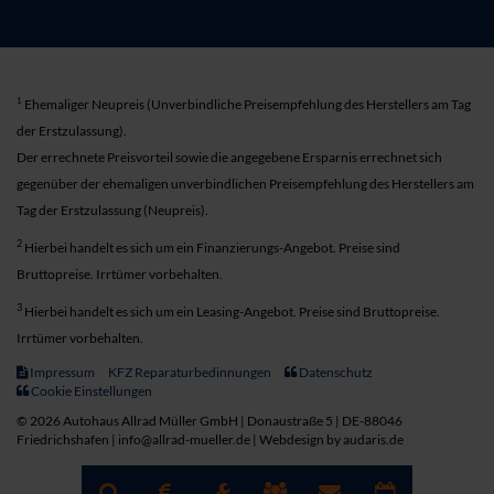
1
Ehemaliger Neupreis (Unverbindliche Preisempfehlung des Herstellers am Tag
der Erstzulassung).
Der errechnete Preisvorteil sowie die angegebene Ersparnis errechnet sich
gegenüber der ehemaligen unverbindlichen Preisempfehlung des Herstellers am
Tag der Erstzulassung (Neupreis).
2
Hierbei handelt es sich um ein Finanzierungs-Angebot. Preise sind
Bruttopreise. Irrtümer vorbehalten.
3
Hierbei handelt es sich um ein Leasing-Angebot. Preise sind Bruttopreise.
Irrtümer vorbehalten.
Impressum
KFZ Reparaturbedinnungen
Datenschutz
Cookie Einstellungen
© 2026 Autohaus Allrad Müller GmbH | Donaustraße 5 | DE-88046
Friedrichshafen | info@allrad-mueller.de |
Webdesign by audaris.de