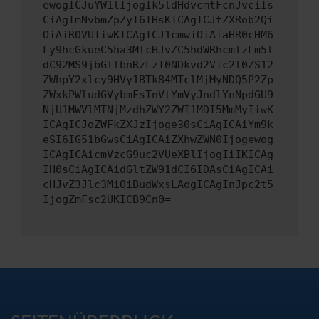
ewogICJuYW1lIjogIk5ldHdvcmtFcnJvciIs
CiAgImNvbmZpZyI6IHsKICAgICJtZXRob2Qi
OiAiR0VUIiwKICAgICJ1cmwiOiAiaHR0cHM6
Ly9hcGkueC5ha3MtcHJvZC5hdWRhcmlzLm5l
dC92MS9jbGllbnRzLzI0NDkvd2Vic2l0ZS12
ZWhpY2xlcy9HVy1BTk84MTclMjMyNDQ5P2Zp
ZWxkPWludGVybmFsTnVtYmVyJndlYnNpdGU9
NjU1MWVlMTNjMzdhZWY2ZWI1MDI5MmMyIiwK
ICAgICJoZWFkZXJzIjoge30sCiAgICAiYm9k
eSI6IG51bGwsCiAgICAiZXhwZWN0Ijogewog
ICAgICAicmVzcG9uc2VUeXBlIjogIiIKICAg
IH0sCiAgICAidGltZW91dCI6IDAsCiAgICAi
cHJvZ3Jlc3MiOiBudWxsLAogICAgInJpc2t5
IjogZmFsc2UKICB9Cn0=