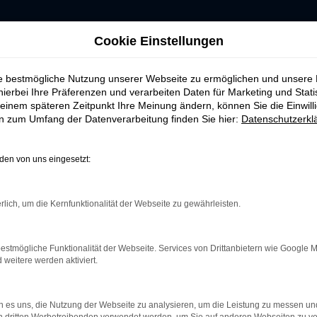
Cookie Einstellungen
ie bestmögliche Nutzung unserer Webseite zu ermöglichen und unsere
hierbei Ihre Präferenzen und verarbeiten Daten für Marketing und Stati
einem späteren Zeitpunkt Ihre Meinung ändern, können Sie die Einwillig
ERROR
en zum Umfang der Datenverarbeitung finden Sie hier:
Datenschutzerkl
en von uns eingesetzt:
rlich, um die Kernfunktionalität der Webseite zu gewährleisten.
indung.
hine?
estmögliche Funktionalität der Webseite. Services von Drittanbietern wie Google 
aden bestimmter Seiten verhindern. Funktioniert die Seite in e
eitere werden aktiviert.
 zu beheben.
 es uns, die Nutzung der Webseite zu analysieren, um die Leistung zu messen u