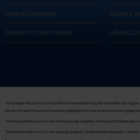
FAHRZEUGANKAUF
RÄDER & R
WERKSTATTLEISTUNGEN
HÄUFIG GE
1
Ehemaliger Neupreis (Unverbindliche Preisempfehlung des Herstellers am Tag der 
Der errechnete Preisvorteil sowie die angegebene Ersparnis errechnet sich gegenü
2
Hierbei handelt es sich um ein Finanzierungs-Angebot. Preise sind Bruttopreise. I
3
Hierbei handelt es sich um ein Leasing-Angebot. Preise sind Bruttopreise. Irrtüme