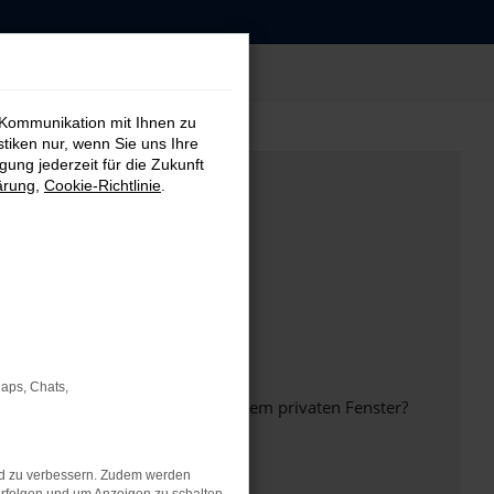
 Kommunikation mit Ihnen zu
stiken nur, wenn Sie uns Ihre
ung jederzeit für die Zukunft
ärung
,
Cookie-Richtlinie
.
Maps, Chats,
inem anderen Browser oder in einem privaten Fenster?
nd zu verbessern. Zudem werden