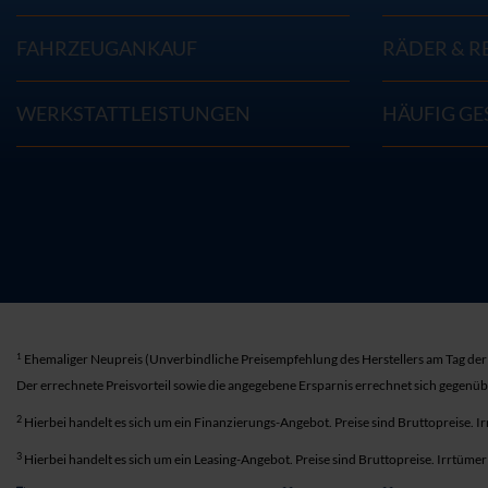
FAHRZEUGANKAUF
RÄDER & R
WERKSTATTLEISTUNGEN
HÄUFIG GE
1
Ehemaliger Neupreis (Unverbindliche Preisempfehlung des Herstellers am Tag der 
Der errechnete Preisvorteil sowie die angegebene Ersparnis errechnet sich gegenü
2
Hierbei handelt es sich um ein Finanzierungs-Angebot. Preise sind Bruttopreise. I
3
Hierbei handelt es sich um ein Leasing-Angebot. Preise sind Bruttopreise. Irrtüme