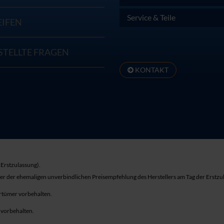
Service & Teile
EIFEN
STELLTE FRAGEN
KONTAKT
Erstzulassung).
ber der ehemaligen unverbindlichen Preisempfehlung des Herstellers am Tag der Erstzu
rrtümer vorbehalten.
r vorbehalten.