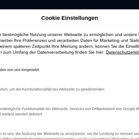
Cookie Einstellungen
ie bestmögliche Nutzung unserer Webseite zu ermöglichen und unsere
hierbei Ihre Präferenzen und verarbeiten Daten für Marketing und Stati
einem späteren Zeitpunkt Ihre Meinung ändern, können Sie die Einwillig
ERROR
en zum Umfang der Datenverarbeitung finden Sie hier:
Datenschutzerkl
en von uns eingesetzt:
rlich, um die Kernfunktionalität der Webseite zu gewährleisten.
indung.
hine?
estmögliche Funktionalität der Webseite. Services von Drittanbietern wie Google 
aden bestimmter Seiten verhindern. Funktioniert die Seite in e
eitere werden aktiviert.
 zu beheben.
 es uns, die Nutzung der Webseite zu analysieren, um die Leistung zu messen u