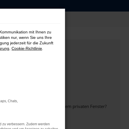
 Kommunikation mit Ihnen zu
stiken nur, wenn Sie uns Ihre
ung jederzeit für die Zukunft
ärung
,
Cookie-Richtlinie
.
Maps, Chats,
inem anderen Browser oder in einem privaten Fenster?
nd zu verbessern. Zudem werden