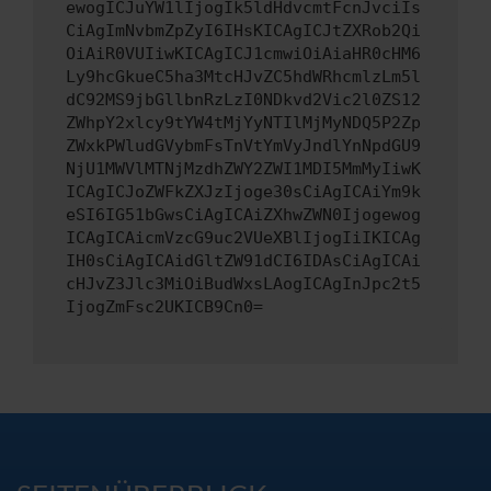
ewogICJuYW1lIjogIk5ldHdvcmtFcnJvciIs
CiAgImNvbmZpZyI6IHsKICAgICJtZXRob2Qi
OiAiR0VUIiwKICAgICJ1cmwiOiAiaHR0cHM6
Ly9hcGkueC5ha3MtcHJvZC5hdWRhcmlzLm5l
dC92MS9jbGllbnRzLzI0NDkvd2Vic2l0ZS12
ZWhpY2xlcy9tYW4tMjYyNTIlMjMyNDQ5P2Zp
ZWxkPWludGVybmFsTnVtYmVyJndlYnNpdGU9
NjU1MWVlMTNjMzdhZWY2ZWI1MDI5MmMyIiwK
ICAgICJoZWFkZXJzIjoge30sCiAgICAiYm9k
eSI6IG51bGwsCiAgICAiZXhwZWN0Ijogewog
ICAgICAicmVzcG9uc2VUeXBlIjogIiIKICAg
IH0sCiAgICAidGltZW91dCI6IDAsCiAgICAi
cHJvZ3Jlc3MiOiBudWxsLAogICAgInJpc2t5
IjogZmFsc2UKICB9Cn0=