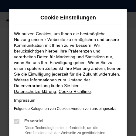
Zum
Hauptinhalt
Cookie Einstellungen
springen
Startseite
Fahrzeugangebote
Fahrzeug-Showroom
Wir nutzen Cookies, um Ihnen die bestmögliche
Nutzung unserer Webseite zu ermöglichen und unsere
Kommunikation mit Ihnen zu verbessern. Wir
FEHLER: NETWORK ERROR
berücksichtigen hierbei Ihre Präferenzen und
verarbeiten Daten für Marketing und Statistiken nur,
Beim Laden ist ein Fehler aufgetreten.
wenn Sie uns Ihre Einwilligung geben. Wenn Sie zu
einem späteren Zeitpunkt Ihre Meinung ändern, können
Hier sind ein paar Tipps, die dir helfen können:
Sie die Einwilligung jederzeit für die Zukunft widerrufen.
Weitere Informationen zum Umfang der
Überprüfe deine Firewall und deine
Datenverarbeitung finden Sie hier:
Internetverbindung.
Datenschutzerklärung
,
Cookie-Richtlinie
.
Laden andere Webseiten, zum Beispiel deine
Impressum
Suchmaschine?
Folgende Kategorien von Cookies werden von uns eingesetzt:
Prüfe deine Browsererweiterungen.
Manche Erweiterungen, wie Werbeblocker,
Essentiell
können das Laden bestimmter Seiten
Diese Technologien sind erforderlich, um die
verhindern. Funktioniert die Seite in einem
Kernfunktionalität der Webseite zu gewährleisten.