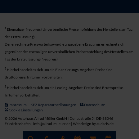
1
Ehemaliger Neupreis (Unverbindliche Preisempfehlung des Herstellers am Tag
der Erstzulassung).
Der errechnete Preisvorteil sowie die angegebene Ersparnis errechnet sich
gegenüber der ehemaligen unverbindlichen Preisempfehlung des Herstellers am
Tag der Erstzulassung (Neupreis).
2
Hierbei handelt es sich um ein Finanzierungs-Angebot. Preise sind
Bruttopreise. Irrtümer vorbehalten.
3
Hierbei handelt es sich um ein Leasing-Angebot. Preise sind Bruttopreise.
Irrtümer vorbehalten.
Impressum
KFZ Reparaturbedinnungen
Datenschutz
Cookie Einstellungen
© 2026 Autohaus Allrad Müller GmbH | Donaustraße 5 | DE-88046
Friedrichshafen | info@allrad-mueller.de |
Webdesign by audaris.de