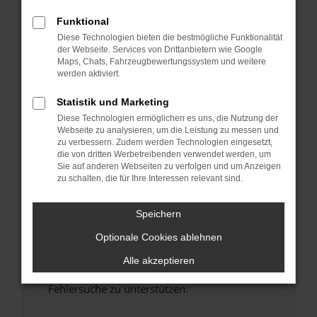
anderen Browser oder in einem privaten
Funktional
Fenster?
Diese Technologien bieten die bestmögliche Funktionalität
Starte dein Gerät neu.
der Webseite. Services von Drittanbietern wie Google
Das kann manchmal helfen, vorübergehende
Maps, Chats, Fahrzeugbewertungssystem und weitere
Probleme zu beheben.
werden aktiviert.
Stelle sicher, dass dein Browser und dein
Statistik und Marketing
Betriebssystem auf dem neuesten Stand
Diese Technologien ermöglichen es uns, die Nutzung der
sind.
Webseite zu analysieren, um die Leistung zu messen und
Veraltete Software birgt nicht nur ein
zu verbessern. Zudem werden Technologien eingesetzt,
die von dritten Werbetreibenden verwendet werden, um
Sicherheitsrisiko, sondern kann auch dazu
Sie auf anderen Webseiten zu verfolgen und um Anzeigen
führen, dass bestimmte Funktionen nicht mehr
zu schalten, die für Ihre Interessen relevant sind.
unterstützt werden.
Wende dich an den Webseitenbetreiber.
Speichern
Wenn du alle oben genannten Schritte versucht
Optionale Cookies ablehnen
hast, kontaktiere uns bitte. Wir werden
versuchen, das Problem zu beheben. Du kannst
Alle akzeptieren
uns diesen Text schicken, um uns bei der
Fehlersuche zu unterstützen: