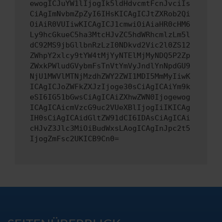
ewogICJuYW1lIjogIk5ldHdvcmtFcnJvciIs
CiAgImNvbmZpZyI6IHsKICAgICJtZXRob2Qi
OiAiR0VUIiwKICAgICJ1cmwiOiAiaHR0cHM6
Ly9hcGkueC5ha3MtcHJvZC5hdWRhcmlzLm5l
dC92MS9jbGllbnRzLzI0NDkvd2Vic2l0ZS12
ZWhpY2xlcy9tYW4tMjYyNTElMjMyNDQ5P2Zp
ZWxkPWludGVybmFsTnVtYmVyJndlYnNpdGU9
NjU1MWVlMTNjMzdhZWY2ZWI1MDI5MmMyIiwK
ICAgICJoZWFkZXJzIjoge30sCiAgICAiYm9k
eSI6IG51bGwsCiAgICAiZXhwZWN0Ijogewog
ICAgICAicmVzcG9uc2VUeXBlIjogIiIKICAg
IH0sCiAgICAidGltZW91dCI6IDAsCiAgICAi
cHJvZ3Jlc3MiOiBudWxsLAogICAgInJpc2t5
IjogZmFsc2UKICB9Cn0=