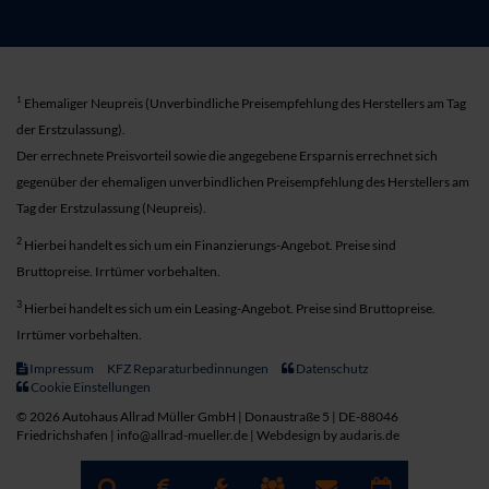
1
Ehemaliger Neupreis (Unverbindliche Preisempfehlung des Herstellers am Tag
der Erstzulassung).
Der errechnete Preisvorteil sowie die angegebene Ersparnis errechnet sich
gegenüber der ehemaligen unverbindlichen Preisempfehlung des Herstellers am
Tag der Erstzulassung (Neupreis).
2
Hierbei handelt es sich um ein Finanzierungs-Angebot. Preise sind
Bruttopreise. Irrtümer vorbehalten.
3
Hierbei handelt es sich um ein Leasing-Angebot. Preise sind Bruttopreise.
Irrtümer vorbehalten.
Impressum
KFZ Reparaturbedinnungen
Datenschutz
Cookie Einstellungen
© 2026 Autohaus Allrad Müller GmbH | Donaustraße 5 | DE-88046
Friedrichshafen | info@allrad-mueller.de |
Webdesign by audaris.de