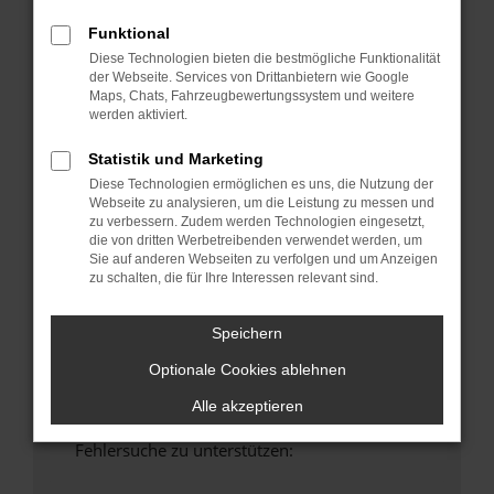
anderen Browser oder in einem privaten
Funktional
Fenster?
Diese Technologien bieten die bestmögliche Funktionalität
Starte dein Gerät neu.
der Webseite. Services von Drittanbietern wie Google
Das kann manchmal helfen, vorübergehende
Maps, Chats, Fahrzeugbewertungssystem und weitere
Probleme zu beheben.
werden aktiviert.
Stelle sicher, dass dein Browser und dein
Statistik und Marketing
Betriebssystem auf dem neuesten Stand
Diese Technologien ermöglichen es uns, die Nutzung der
sind.
Webseite zu analysieren, um die Leistung zu messen und
Veraltete Software birgt nicht nur ein
zu verbessern. Zudem werden Technologien eingesetzt,
die von dritten Werbetreibenden verwendet werden, um
Sicherheitsrisiko, sondern kann auch dazu
Sie auf anderen Webseiten zu verfolgen und um Anzeigen
führen, dass bestimmte Funktionen nicht mehr
zu schalten, die für Ihre Interessen relevant sind.
unterstützt werden.
Wende dich an den Webseitenbetreiber.
Speichern
Wenn du alle oben genannten Schritte versucht
Optionale Cookies ablehnen
hast, kontaktiere uns bitte. Wir werden
versuchen, das Problem zu beheben. Du kannst
Alle akzeptieren
uns diesen Text schicken, um uns bei der
Fehlersuche zu unterstützen: