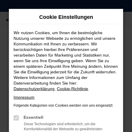
Zum
Hauptinhalt
Cookie Einstellungen
springen
Startseite
Fahrzeugangebote
Fahrzeug-Showroom
Wir nutzen Cookies, um Ihnen die bestmögliche
Nutzung unserer Webseite zu ermöglichen und unsere
Kommunikation mit Ihnen zu verbessern. Wir
FEHLER: NETWORK ERROR
berücksichtigen hierbei Ihre Präferenzen und
verarbeiten Daten für Marketing und Statistiken nur,
Beim Laden ist ein Fehler aufgetreten.
wenn Sie uns Ihre Einwilligung geben. Wenn Sie zu
einem späteren Zeitpunkt Ihre Meinung ändern, können
Hier sind ein paar Tipps, die dir helfen können:
Sie die Einwilligung jederzeit für die Zukunft widerrufen.
Weitere Informationen zum Umfang der
Überprüfe deine Firewall und deine
Datenverarbeitung finden Sie hier:
Internetverbindung.
Datenschutzerklärung
,
Cookie-Richtlinie
.
Laden andere Webseiten, zum Beispiel deine
Impressum
Suchmaschine?
Folgende Kategorien von Cookies werden von uns eingesetzt:
Prüfe deine Browsererweiterungen.
Manche Erweiterungen, wie Werbeblocker,
Essentiell
können das Laden bestimmter Seiten
Diese Technologien sind erforderlich, um die
verhindern. Funktioniert die Seite in einem
Kernfunktionalität der Webseite zu gewährleisten.