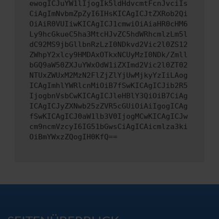
ewogICJuYW1lIjogIk5ldHdvcmtFcnJvciIs
CiAgImNvbmZpZyI6IHsKICAgICJtZXRob2Qi
OiAiR0VUIiwKICAgICJ1cmwiOiAiaHR0cHM6
Ly9hcGkueC5ha3MtcHJvZC5hdWRhcmlzLm5l
dC92MS9jbGllbnRzLzI0NDkvd2Vic2l0ZS12
ZWhpY2xlcy9HMDAxOTkxNCUyMzI0NDk/Zmll
bGQ9aW50ZXJuYWxOdW1iZXImd2Vic2l0ZT02
NTUxZWUxM2MzN2FlZjZlYjUwMjkyYzIiLAog
ICAgImhlYWRlcnMiOiB7fSwKICAgICJib2R5
IjogbnVsbCwKICAgICJleHBlY3QiOiB7CiAg
ICAgICJyZXNwb25zZVR5cGUiOiAiIgogICAg
fSwKICAgICJ0aW1lb3V0IjogMCwKICAgICJw
cm9ncmVzcyI6IG51bGwsCiAgICAicmlza3ki
OiBmYWxzZQogIH0KfQ==