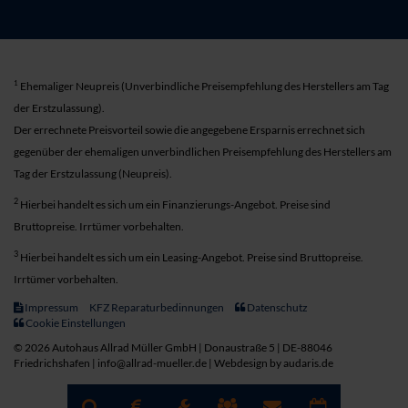
1
Ehemaliger Neupreis (Unverbindliche Preisempfehlung des Herstellers am Tag
der Erstzulassung).
Der errechnete Preisvorteil sowie die angegebene Ersparnis errechnet sich
gegenüber der ehemaligen unverbindlichen Preisempfehlung des Herstellers am
Tag der Erstzulassung (Neupreis).
2
Hierbei handelt es sich um ein Finanzierungs-Angebot. Preise sind
Bruttopreise. Irrtümer vorbehalten.
3
Hierbei handelt es sich um ein Leasing-Angebot. Preise sind Bruttopreise.
Irrtümer vorbehalten.
Impressum
KFZ Reparaturbedinnungen
Datenschutz
Cookie Einstellungen
© 2026 Autohaus Allrad Müller GmbH | Donaustraße 5 | DE-88046
Friedrichshafen | info@allrad-mueller.de |
Webdesign by audaris.de