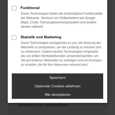
anderen Browser oder in einem privaten
Funktional
Fenster?
Diese Technologien bieten die bestmögliche Funktionalität
Starte dein Gerät neu.
der Webseite. Services von Drittanbietern wie Google
Das kann manchmal helfen, vorübergehende
Maps, Chats, Fahrzeugbewertungssystem und weitere
Probleme zu beheben.
werden aktiviert.
Stelle sicher, dass dein Browser und dein
Statistik und Marketing
Betriebssystem auf dem neuesten Stand
Diese Technologien ermöglichen es uns, die Nutzung der
sind.
Webseite zu analysieren, um die Leistung zu messen und
Veraltete Software birgt nicht nur ein
zu verbessern. Zudem werden Technologien eingesetzt,
die von dritten Werbetreibenden verwendet werden, um
Sicherheitsrisiko, sondern kann auch dazu
Sie auf anderen Webseiten zu verfolgen und um Anzeigen
führen, dass bestimmte Funktionen nicht mehr
zu schalten, die für Ihre Interessen relevant sind.
unterstützt werden.
Wende dich an den Webseitenbetreiber.
Speichern
Wenn du alle oben genannten Schritte versucht
Optionale Cookies ablehnen
hast, kontaktiere uns bitte. Wir werden
versuchen, das Problem zu beheben. Du kannst
Alle akzeptieren
uns diesen Text schicken, um uns bei der
Fehlersuche zu unterstützen: