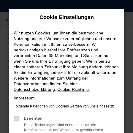
Zum
Hauptinhalt
Cookie Einstellungen
springen
Startseite
Fahrzeugangebote
Fahrzeug-Showroom
Wir nutzen Cookies, um Ihnen die bestmögliche
Nutzung unserer Webseite zu ermöglichen und unsere
Kommunikation mit Ihnen zu verbessern. Wir
FEHLER: NETWORK ERROR
berücksichtigen hierbei Ihre Präferenzen und
verarbeiten Daten für Marketing und Statistiken nur,
Beim Laden ist ein Fehler aufgetreten.
wenn Sie uns Ihre Einwilligung geben. Wenn Sie zu
einem späteren Zeitpunkt Ihre Meinung ändern, können
Hier sind ein paar Tipps, die dir helfen können:
Sie die Einwilligung jederzeit für die Zukunft widerrufen.
Weitere Informationen zum Umfang der
Überprüfe deine Firewall und deine
Datenverarbeitung finden Sie hier:
Internetverbindung.
Datenschutzerklärung
,
Cookie-Richtlinie
.
Laden andere Webseiten, zum Beispiel deine
Impressum
Suchmaschine?
Folgende Kategorien von Cookies werden von uns eingesetzt:
Prüfe deine Browsererweiterungen.
Manche Erweiterungen, wie Werbeblocker,
Essentiell
können das Laden bestimmter Seiten
Diese Technologien sind erforderlich, um die
verhindern. Funktioniert die Seite in einem
Kernfunktionalität der Webseite zu gewährleisten.