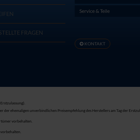
Service & Teile
EIFEN
STELLTE FRAGEN
KONTAKT
Erstzulassung).
ber der ehemaligen unverbindlichen Preisempfehlung des Herstellers am Tag der Erstzu
rrtümer vorbehalten.
r vorbehalten.