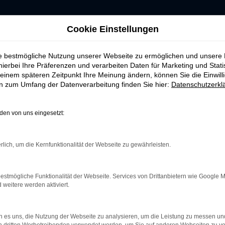
Cookie Einstellungen
ie bestmögliche Nutzung unserer Webseite zu ermöglichen und unsere
hierbei Ihre Präferenzen und verarbeiten Daten für Marketing und Stati
einem späteren Zeitpunkt Ihre Meinung ändern, können Sie die Einwillig
ERROR
en zum Umfang der Datenverarbeitung finden Sie hier:
Datenschutzerkl
en von uns eingesetzt:
rlich, um die Kernfunktionalität der Webseite zu gewährleisten.
indung.
hine?
estmögliche Funktionalität der Webseite. Services von Drittanbietern wie Google 
aden bestimmter Seiten verhindern. Funktioniert die Seite in e
eitere werden aktiviert.
 zu beheben.
 es uns, die Nutzung der Webseite zu analysieren, um die Leistung zu messen u