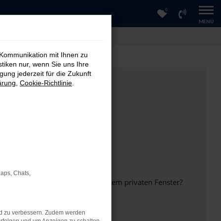
0
MENÜ
 Kommunikation mit Ihnen zu
stiken nur, wenn Sie uns Ihre
ung jederzeit für die Zukunft
ärung
,
Cookie-Richtlinie
.
Maps, Chats,
inem anderen Browser oder in einem privaten Fenster?
nd zu verbessern. Zudem werden