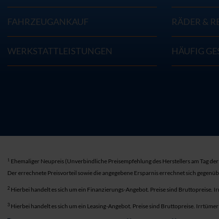
FAHRZEUGANKAUF
RÄDER & R
WERKSTATTLEISTUNGEN
HÄUFIG GE
1
Ehemaliger Neupreis (Unverbindliche Preisempfehlung des Herstellers am Tag der 
Der errechnete Preisvorteil sowie die angegebene Ersparnis errechnet sich gegenü
2
Hierbei handelt es sich um ein Finanzierungs-Angebot. Preise sind Bruttopreise. I
3
Hierbei handelt es sich um ein Leasing-Angebot. Preise sind Bruttopreise. Irrtüme