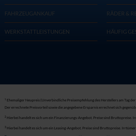
FAHRZEUGANKAUF
RÄDER & R
WERKSTATTLEISTUNGEN
HÄUFIG GE
1
Ehemaliger Neupreis (Unverbindliche Preisempfehlung des Herstellers am Tag der 
Der errechnete Preisvorteil sowie die angegebene Ersparnis errechnet sich gegenü
2
Hierbei handelt es sich um ein Finanzierungs-Angebot. Preise sind Bruttopreise. I
3
Hierbei handelt es sich um ein Leasing-Angebot. Preise sind Bruttopreise. Irrtüme