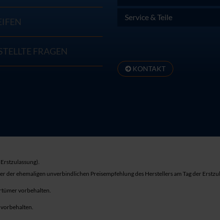
Service & Teile
EIFEN
STELLTE FRAGEN
KONTAKT
Erstzulassung).
ber der ehemaligen unverbindlichen Preisempfehlung des Herstellers am Tag der Erstzu
rrtümer vorbehalten.
r vorbehalten.