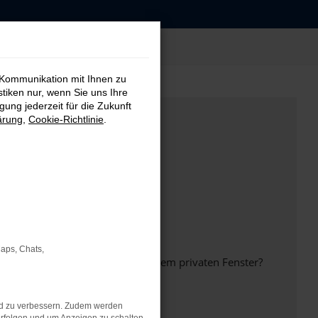
 Kommunikation mit Ihnen zu
stiken nur, wenn Sie uns Ihre
ung jederzeit für die Zukunft
ärung
,
Cookie-Richtlinie
.
Maps, Chats,
inem anderen Browser oder in einem privaten Fenster?
nd zu verbessern. Zudem werden