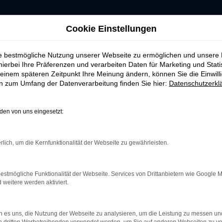
Cookie Einstellungen
ie bestmögliche Nutzung unserer Webseite zu ermöglichen und unsere
hierbei Ihre Präferenzen und verarbeiten Daten für Marketing und Stati
einem späteren Zeitpunkt Ihre Meinung ändern, können Sie die Einwillig
ERROR
en zum Umfang der Datenverarbeitung finden Sie hier:
Datenschutzerkl
en von uns eingesetzt:
rlich, um die Kernfunktionalität der Webseite zu gewährleisten.
indung.
hine?
estmögliche Funktionalität der Webseite. Services von Drittanbietern wie Google 
aden bestimmter Seiten verhindern. Funktioniert die Seite in e
eitere werden aktiviert.
 zu beheben.
 es uns, die Nutzung der Webseite zu analysieren, um die Leistung zu messen u