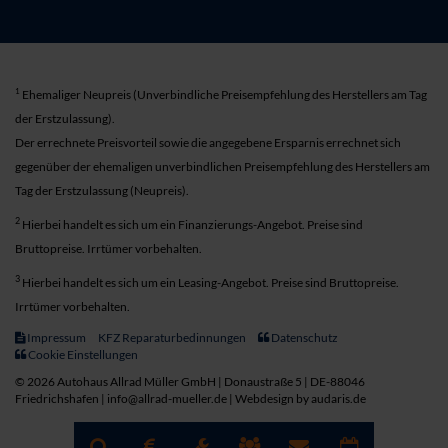
1
Ehemaliger Neupreis (Unverbindliche Preisempfehlung des Herstellers am Tag
der Erstzulassung).
Der errechnete Preisvorteil sowie die angegebene Ersparnis errechnet sich
gegenüber der ehemaligen unverbindlichen Preisempfehlung des Herstellers am
Tag der Erstzulassung (Neupreis).
2
Hierbei handelt es sich um ein Finanzierungs-Angebot. Preise sind
Bruttopreise. Irrtümer vorbehalten.
3
Hierbei handelt es sich um ein Leasing-Angebot. Preise sind Bruttopreise.
Irrtümer vorbehalten.
Impressum
KFZ Reparaturbedinnungen
Datenschutz
Cookie Einstellungen
© 2026 Autohaus Allrad Müller GmbH | Donaustraße 5 | DE-88046
Friedrichshafen | info@allrad-mueller.de |
Webdesign by audaris.de