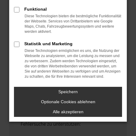
anderen Browser oder in einem privaten
Funktional
Fenster?
Diese Technologien bieten die bestmögliche Funktionalität
Starte dein Gerät neu.
der Webseite. Services von Drittanbietern wie Google
Das kann manchmal helfen, vorübergehende
Maps, Chats, Fahrzeugbewertungssystem und weitere
Probleme zu beheben.
werden aktiviert.
Stelle sicher, dass dein Browser und dein
Statistik und Marketing
Betriebssystem auf dem neuesten Stand
Diese Technologien ermöglichen es uns, die Nutzung der
sind.
Webseite zu analysieren, um die Leistung zu messen und
Veraltete Software birgt nicht nur ein
zu verbessern. Zudem werden Technologien eingesetzt,
die von dritten Werbetreibenden verwendet werden, um
Sicherheitsrisiko, sondern kann auch dazu
Sie auf anderen Webseiten zu verfolgen und um Anzeigen
führen, dass bestimmte Funktionen nicht mehr
zu schalten, die für Ihre Interessen relevant sind.
unterstützt werden.
Wende dich an den Webseitenbetreiber.
Speichern
Wenn du alle oben genannten Schritte versucht
Optionale Cookies ablehnen
hast, kontaktiere uns bitte. Wir werden
versuchen, das Problem zu beheben. Du kannst
Alle akzeptieren
uns diesen Text schicken, um uns bei der
Fehlersuche zu unterstützen: