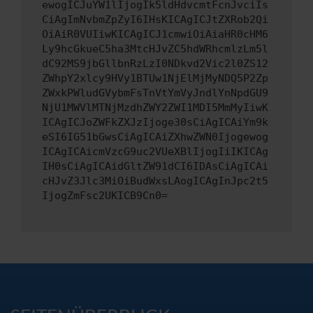
ewogICJuYW1lIjogIk5ldHdvcmtFcnJvciIs
CiAgImNvbmZpZyI6IHsKICAgICJtZXRob2Qi
OiAiR0VUIiwKICAgICJ1cmwiOiAiaHR0cHM6
Ly9hcGkueC5ha3MtcHJvZC5hdWRhcmlzLm5l
dC92MS9jbGllbnRzLzI0NDkvd2Vic2l0ZS12
ZWhpY2xlcy9HVy1BTUw1NjElMjMyNDQ5P2Zp
ZWxkPWludGVybmFsTnVtYmVyJndlYnNpdGU9
NjU1MWVlMTNjMzdhZWY2ZWI1MDI5MmMyIiwK
ICAgICJoZWFkZXJzIjoge30sCiAgICAiYm9k
eSI6IG51bGwsCiAgICAiZXhwZWN0Ijogewog
ICAgICAicmVzcG9uc2VUeXBlIjogIiIKICAg
IH0sCiAgICAidGltZW91dCI6IDAsCiAgICAi
cHJvZ3Jlc3MiOiBudWxsLAogICAgInJpc2t5
IjogZmFsc2UKICB9Cn0=