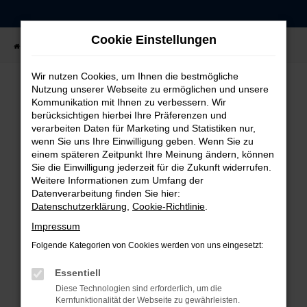
Zum
Hauptinhalt
Cookie Einstellungen
springen
Startseite
Fahrzeugangebote
Fahrzeug-Showroom
Wir nutzen Cookies, um Ihnen die bestmögliche
Nutzung unserer Webseite zu ermöglichen und unsere
Kommunikation mit Ihnen zu verbessern. Wir
FEHLER: NETWORK ERROR
berücksichtigen hierbei Ihre Präferenzen und
verarbeiten Daten für Marketing und Statistiken nur,
Beim Laden ist ein Fehler aufgetreten.
wenn Sie uns Ihre Einwilligung geben. Wenn Sie zu
einem späteren Zeitpunkt Ihre Meinung ändern, können
Hier sind ein paar Tipps, die dir helfen können:
Sie die Einwilligung jederzeit für die Zukunft widerrufen.
Weitere Informationen zum Umfang der
Überprüfe deine Firewall und deine
Datenverarbeitung finden Sie hier:
Internetverbindung.
Datenschutzerklärung
,
Cookie-Richtlinie
.
Laden andere Webseiten, zum Beispiel deine
Impressum
Suchmaschine?
Folgende Kategorien von Cookies werden von uns eingesetzt:
Prüfe deine Browsererweiterungen.
Manche Erweiterungen, wie Werbeblocker,
Essentiell
können das Laden bestimmter Seiten
Diese Technologien sind erforderlich, um die
verhindern. Funktioniert die Seite in einem
Kernfunktionalität der Webseite zu gewährleisten.