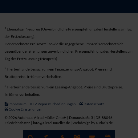
1
Ehemaliger Neupreis (Unverbindliche Preisempfehlung des Herstellers am Tag
der Erstzulassung).
Der errechnete Preisvorteil sowie die angegebene Ersparnis errechnet sich
gegenüber der ehemaligen unverbindlichen Preisempfehlung des Herstellers am
Tag der Erstzulassung (Neupreis).
2
Hierbei handelt es sich um ein Finanzierungs-Angebot. Preise sind
Bruttopreise. Irrtümer vorbehalten.
3
Hierbei handelt es sich um ein Leasing-Angebot. Preise sind Bruttopreise.
Irrtümer vorbehalten.
Impressum
KFZ Reparaturbedinnungen
Datenschutz
Cookie Einstellungen
© 2026 Autohaus Allrad Müller GmbH | Donaustraße 5 | DE-88046
Friedrichshafen | info@allrad-mueller.de |
Webdesign by audaris.de