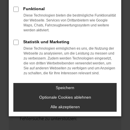
anderen Browser oder in einem privaten
Funktional
Fenster?
Diese Technologien bieten die bestmögliche Funktionalität
Starte dein Gerät neu.
der Webseite. Services von Drittanbietern wie Google
Das kann manchmal helfen, vorübergehende
Maps, Chats, Fahrzeugbewertungssystem und weitere
Probleme zu beheben.
werden aktiviert.
Stelle sicher, dass dein Browser und dein
Statistik und Marketing
Betriebssystem auf dem neuesten Stand
Diese Technologien ermöglichen es uns, die Nutzung der
sind.
Webseite zu analysieren, um die Leistung zu messen und
Veraltete Software birgt nicht nur ein
zu verbessern. Zudem werden Technologien eingesetzt,
die von dritten Werbetreibenden verwendet werden, um
Sicherheitsrisiko, sondern kann auch dazu
Sie auf anderen Webseiten zu verfolgen und um Anzeigen
führen, dass bestimmte Funktionen nicht mehr
zu schalten, die für Ihre Interessen relevant sind.
unterstützt werden.
Wende dich an den Webseitenbetreiber.
Speichern
Wenn du alle oben genannten Schritte versucht
Optionale Cookies ablehnen
hast, kontaktiere uns bitte. Wir werden
versuchen, das Problem zu beheben. Du kannst
Alle akzeptieren
uns diesen Text schicken, um uns bei der
Fehlersuche zu unterstützen: