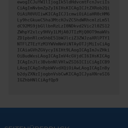
ewogICJuYW1lIjogIk5ldHdvcmtFcnJvciIs
CiAgImNvbmZpZyI6IHsKICAgICJtZXRob2Qi
OiAiR0VUIiwKICAgICJ1cmwiOiAiaHR0cHM6
Ly9hcGkueC5ha3MtcHJvZC5hdWRhcmlzLm5l
dC92MS9jbGllbnRzLzI0NDkvd2Vic2l0ZS12
ZWhpY2xlcy9HVy1LMjA0JTIzMjQ0OT9maWVs
ZD1pbnRlcm5hbE51bWJlciZ3ZWJzaXRlPTY1
NTFlZTEzYzM3YWVmNmViNTAyOTJjMiIsCiAg
ICAiaGVhZGVycyI6IHt9LAogICAgImJvZHki
OiBudWxsLAogICAgImV4cGVjdCI6IHsKICAg
ICAgInJlc3BvbnNlVHlwZSI6ICIiCiAgICB9
LAogICAgInRpbWVvdXQiOiAwLAogICAgInBy
b2dyZXNzIjogbnVsbCwKICAgICJyaXNreSI6
IGZhbHNlCiAgfQp9