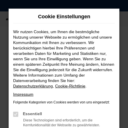
Zum
Hauptinhalt
Cookie Einstellungen
springen
Startseite
Fahrzeugangebote
Fahrzeug-Showroom
Wir nutzen Cookies, um Ihnen die bestmögliche
Nutzung unserer Webseite zu ermöglichen und unsere
Kommunikation mit Ihnen zu verbessern. Wir
FEHLER: NETWORK ERROR
berücksichtigen hierbei Ihre Präferenzen und
verarbeiten Daten für Marketing und Statistiken nur,
Beim Laden ist ein Fehler aufgetreten.
wenn Sie uns Ihre Einwilligung geben. Wenn Sie zu
einem späteren Zeitpunkt Ihre Meinung ändern, können
Hier sind ein paar Tipps, die dir helfen können:
Sie die Einwilligung jederzeit für die Zukunft widerrufen.
Weitere Informationen zum Umfang der
Überprüfe deine Firewall und deine
Datenverarbeitung finden Sie hier:
Internetverbindung.
Datenschutzerklärung
,
Cookie-Richtlinie
.
Laden andere Webseiten, zum Beispiel deine
Impressum
Suchmaschine?
Folgende Kategorien von Cookies werden von uns eingesetzt:
Prüfe deine Browsererweiterungen.
Manche Erweiterungen, wie Werbeblocker,
Essentiell
können das Laden bestimmter Seiten
Diese Technologien sind erforderlich, um die
verhindern. Funktioniert die Seite in einem
Kernfunktionalität der Webseite zu gewährleisten.