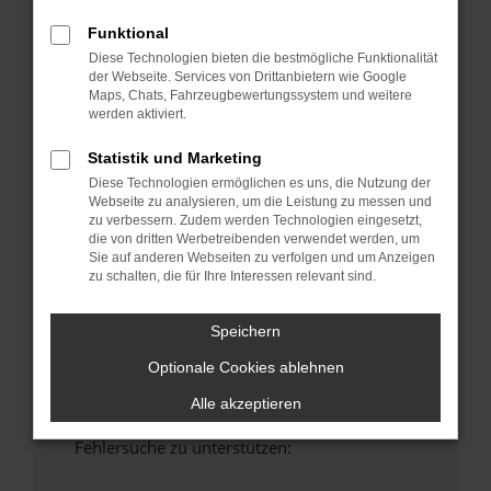
anderen Browser oder in einem privaten
Funktional
Fenster?
Diese Technologien bieten die bestmögliche Funktionalität
Starte dein Gerät neu.
der Webseite. Services von Drittanbietern wie Google
Das kann manchmal helfen, vorübergehende
Maps, Chats, Fahrzeugbewertungssystem und weitere
Probleme zu beheben.
werden aktiviert.
Stelle sicher, dass dein Browser und dein
Statistik und Marketing
Betriebssystem auf dem neuesten Stand
Diese Technologien ermöglichen es uns, die Nutzung der
sind.
Webseite zu analysieren, um die Leistung zu messen und
Veraltete Software birgt nicht nur ein
zu verbessern. Zudem werden Technologien eingesetzt,
die von dritten Werbetreibenden verwendet werden, um
Sicherheitsrisiko, sondern kann auch dazu
Sie auf anderen Webseiten zu verfolgen und um Anzeigen
führen, dass bestimmte Funktionen nicht mehr
zu schalten, die für Ihre Interessen relevant sind.
unterstützt werden.
Wende dich an den Webseitenbetreiber.
Speichern
Wenn du alle oben genannten Schritte versucht
Optionale Cookies ablehnen
hast, kontaktiere uns bitte. Wir werden
versuchen, das Problem zu beheben. Du kannst
Alle akzeptieren
uns diesen Text schicken, um uns bei der
Fehlersuche zu unterstützen: