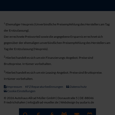
1
Ehemaliger Neupreis (Unverbindliche Preisempfehlung des Herstellers am Tag
der Erstzulassung).
Der errechnete Preisvorteil sowie die angegebene Ersparnis errechnet sich
gegenüber der ehemaligen unverbindlichen Preisempfehlung des Herstellers am
Tag der Erstzulassung (Neupreis).
2
Hierbei handelt es sich um ein Finanzierungs-Angebot. Preise sind
Bruttopreise. Irrtümer vorbehalten.
3
Hierbei handelt es sich um ein Leasing-Angebot. Preise sind Bruttopreise.
Irrtümer vorbehalten.
Impressum
KFZ Reparaturbedinnungen
Datenschutz
Cookie Einstellungen
© 2026 Autohaus Allrad Müller GmbH | Donaustraße 5 | DE-88046
Friedrichshafen | info@allrad-mueller.de |
Webdesign by audaris.de