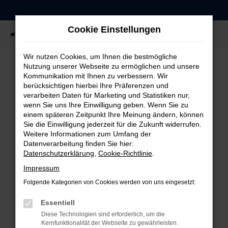
Zum
Hauptinhalt
Cookie Einstellungen
springen
Startseite
Fahrzeugangebote
Fahrzeug-Showroom
Wir nutzen Cookies, um Ihnen die bestmögliche
Nutzung unserer Webseite zu ermöglichen und unsere
Kommunikation mit Ihnen zu verbessern. Wir
FEHLER: NETWORK ERROR
berücksichtigen hierbei Ihre Präferenzen und
verarbeiten Daten für Marketing und Statistiken nur,
Beim Laden ist ein Fehler aufgetreten.
wenn Sie uns Ihre Einwilligung geben. Wenn Sie zu
einem späteren Zeitpunkt Ihre Meinung ändern, können
Hier sind ein paar Tipps, die dir helfen können:
Sie die Einwilligung jederzeit für die Zukunft widerrufen.
Weitere Informationen zum Umfang der
Überprüfe deine Firewall und deine
Datenverarbeitung finden Sie hier:
Internetverbindung.
Datenschutzerklärung
,
Cookie-Richtlinie
.
Laden andere Webseiten, zum Beispiel deine
Impressum
Suchmaschine?
Folgende Kategorien von Cookies werden von uns eingesetzt:
Prüfe deine Browsererweiterungen.
Manche Erweiterungen, wie Werbeblocker,
Essentiell
können das Laden bestimmter Seiten
Diese Technologien sind erforderlich, um die
verhindern. Funktioniert die Seite in einem
Kernfunktionalität der Webseite zu gewährleisten.