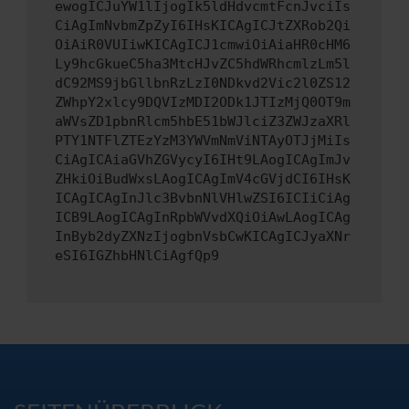
ewogICJuYW1lIjogIk5ldHdvcmtFcnJvciIs
CiAgImNvbmZpZyI6IHsKICAgICJtZXRob2Qi
OiAiR0VUIiwKICAgICJ1cmwiOiAiaHR0cHM6
Ly9hcGkueC5ha3MtcHJvZC5hdWRhcmlzLm5l
dC92MS9jbGllbnRzLzI0NDkvd2Vic2l0ZS12
ZWhpY2xlcy9DQVIzMDI2ODk1JTIzMjQ0OT9m
aWVsZD1pbnRlcm5hbE51bWJlciZ3ZWJzaXRl
PTY1NTFlZTEzYzM3YWVmNmViNTAyOTJjMiIs
CiAgICAiaGVhZGVycyI6IHt9LAogICAgImJv
ZHkiOiBudWxsLAogICAgImV4cGVjdCI6IHsK
ICAgICAgInJlc3BvbnNlVHlwZSI6ICIiCiAg
ICB9LAogICAgInRpbWVvdXQiOiAwLAogICAg
InByb2dyZXNzIjogbnVsbCwKICAgICJyaXNr
eSI6IGZhbHNlCiAgfQp9