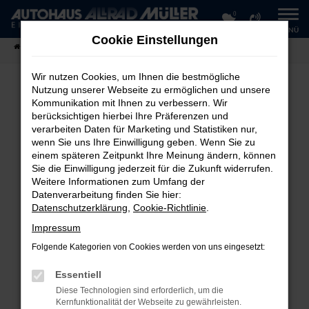
0
Zum
MENÜ
Hauptinhalt
Cookie Einstellungen
springen
Startseite
Fahrzeugangebote
Fahrzeug-Showroom
Wir nutzen Cookies, um Ihnen die bestmögliche
Nutzung unserer Webseite zu ermöglichen und unsere
Kommunikation mit Ihnen zu verbessern. Wir
FEHLER: NETWORK ERROR
berücksichtigen hierbei Ihre Präferenzen und
verarbeiten Daten für Marketing und Statistiken nur,
Beim Laden ist ein Fehler aufgetreten.
wenn Sie uns Ihre Einwilligung geben. Wenn Sie zu
einem späteren Zeitpunkt Ihre Meinung ändern, können
Hier sind ein paar Tipps, die dir helfen können:
Sie die Einwilligung jederzeit für die Zukunft widerrufen.
Weitere Informationen zum Umfang der
Überprüfe deine Firewall und deine
Datenverarbeitung finden Sie hier:
Internetverbindung.
Datenschutzerklärung
,
Cookie-Richtlinie
.
Laden andere Webseiten, zum Beispiel deine
Impressum
Suchmaschine?
Folgende Kategorien von Cookies werden von uns eingesetzt:
Prüfe deine Browsererweiterungen.
Manche Erweiterungen, wie Werbeblocker,
Essentiell
können das Laden bestimmter Seiten
Diese Technologien sind erforderlich, um die
verhindern. Funktioniert die Seite in einem
Kernfunktionalität der Webseite zu gewährleisten.