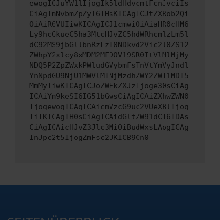
ewogICJuYW1lIjogIk5ldHdvcmtFcnJvciIs
CiAgImNvbmZpZyI6IHsKICAgICJtZXRob2Qi
OiAiR0VUIiwKICAgICJ1cmwiOiAiaHR0cHM6
Ly9hcGkueC5ha3MtcHJvZC5hdWRhcmlzLm5l
dC92MS9jbGllbnRzLzI0NDkvd2Vic2l0ZS12
ZWhpY2xlcy8xMDM2MF9OV19SR0ItVlMlMjMy
NDQ5P2ZpZWxkPWludGVybmFsTnVtYmVyJndl
YnNpdGU9NjU1MWVlMTNjMzdhZWY2ZWI1MDI5
MmMyIiwKICAgICJoZWFkZXJzIjoge30sCiAg
ICAiYm9keSI6IG51bGwsCiAgICAiZXhwZWN0
IjogewogICAgICAicmVzcG9uc2VUeXBlIjog
IiIKICAgIH0sCiAgICAidGltZW91dCI6IDAs
CiAgICAicHJvZ3Jlc3MiOiBudWxsLAogICAg
InJpc2t5IjogZmFsc2UKICB9Cn0=