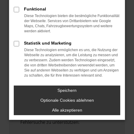
anderen Browser oder in einem privaten
Funktional
Fenster?
Diese Technologien bieten die bestmögliche Funktionalität
Starte dein Gerät neu.
der Webseite. Services von Drittanbietern wie Google
Das kann manchmal helfen, vorübergehende
Maps, Chats, Fahrzeugbewertungssystem und weitere
Probleme zu beheben.
werden aktiviert.
Stelle sicher, dass dein Browser und dein
Statistik und Marketing
Betriebssystem auf dem neuesten Stand
Diese Technologien ermöglichen es uns, die Nutzung der
sind.
Webseite zu analysieren, um die Leistung zu messen und
Veraltete Software birgt nicht nur ein
zu verbessern. Zudem werden Technologien eingesetzt,
die von dritten Werbetreibenden verwendet werden, um
Sicherheitsrisiko, sondern kann auch dazu
Sie auf anderen Webseiten zu verfolgen und um Anzeigen
führen, dass bestimmte Funktionen nicht mehr
zu schalten, die für Ihre Interessen relevant sind.
unterstützt werden.
Wende dich an den Webseitenbetreiber.
Speichern
Wenn du alle oben genannten Schritte versucht
Optionale Cookies ablehnen
hast, kontaktiere uns bitte. Wir werden
versuchen, das Problem zu beheben. Du kannst
Alle akzeptieren
uns diesen Text schicken, um uns bei der
Fehlersuche zu unterstützen: