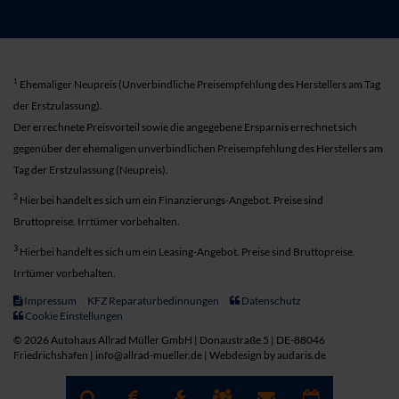
1
Ehemaliger Neupreis (Unverbindliche Preisempfehlung des Herstellers am Tag
der Erstzulassung).
Der errechnete Preisvorteil sowie die angegebene Ersparnis errechnet sich
gegenüber der ehemaligen unverbindlichen Preisempfehlung des Herstellers am
Tag der Erstzulassung (Neupreis).
2
Hierbei handelt es sich um ein Finanzierungs-Angebot. Preise sind
Bruttopreise. Irrtümer vorbehalten.
3
Hierbei handelt es sich um ein Leasing-Angebot. Preise sind Bruttopreise.
Irrtümer vorbehalten.
Impressum
KFZ Reparaturbedinnungen
Datenschutz
Cookie Einstellungen
© 2026 Autohaus Allrad Müller GmbH | Donaustraße 5 | DE-88046
Friedrichshafen | info@allrad-mueller.de |
Webdesign by audaris.de