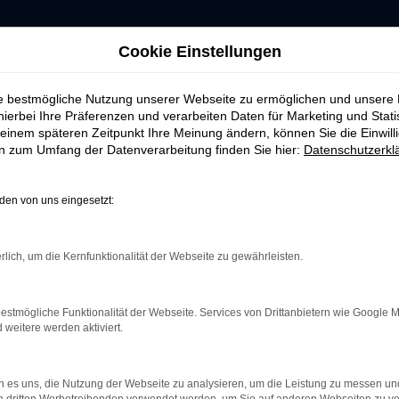
Cookie Einstellungen
ie bestmögliche Nutzung unserer Webseite zu ermöglichen und unsere
hierbei Ihre Präferenzen und verarbeiten Daten für Marketing und Stati
einem späteren Zeitpunkt Ihre Meinung ändern, können Sie die Einwillig
ERROR
en zum Umfang der Datenverarbeitung finden Sie hier:
Datenschutzerkl
en von uns eingesetzt:
rlich, um die Kernfunktionalität der Webseite zu gewährleisten.
indung.
hine?
estmögliche Funktionalität der Webseite. Services von Drittanbietern wie Google 
aden bestimmter Seiten verhindern. Funktioniert die Seite in e
eitere werden aktiviert.
 zu beheben.
 es uns, die Nutzung der Webseite zu analysieren, um die Leistung zu messen u