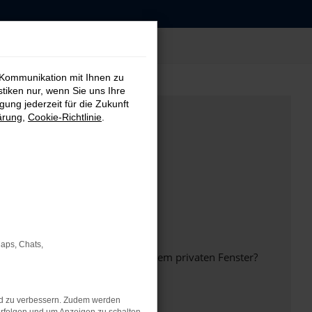
 Kommunikation mit Ihnen zu
stiken nur, wenn Sie uns Ihre
ung jederzeit für die Zukunft
ärung
,
Cookie-Richtlinie
.
Maps, Chats,
inem anderen Browser oder in einem privaten Fenster?
nd zu verbessern. Zudem werden