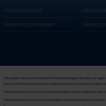
FAHRZEUGANKAUF
RÄDER & R
WERKSTATTLEISTUNGEN
HÄUFIG GE
1
Ehemaliger Neupreis (Unverbindliche Preisempfehlung des Herstellers am Tag der 
Der errechnete Preisvorteil sowie die angegebene Ersparnis errechnet sich gegenü
2
Hierbei handelt es sich um ein Finanzierungs-Angebot. Preise sind Bruttopreise. I
3
Hierbei handelt es sich um ein Leasing-Angebot. Preise sind Bruttopreise. Irrtüme