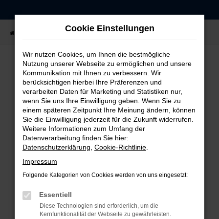
Zum
Hauptinhalt
Cookie Einstellungen
springen
Startseite
Fahrzeugangebote
Fahrzeug-Showroom
Wir nutzen Cookies, um Ihnen die bestmögliche
Nutzung unserer Webseite zu ermöglichen und unsere
Kommunikation mit Ihnen zu verbessern. Wir
FEHLER: NETWORK ERROR
berücksichtigen hierbei Ihre Präferenzen und
verarbeiten Daten für Marketing und Statistiken nur,
Beim Laden ist ein Fehler aufgetreten.
wenn Sie uns Ihre Einwilligung geben. Wenn Sie zu
einem späteren Zeitpunkt Ihre Meinung ändern, können
Hier sind ein paar Tipps, die dir helfen können:
Sie die Einwilligung jederzeit für die Zukunft widerrufen.
Weitere Informationen zum Umfang der
Überprüfe deine Firewall und deine
Datenverarbeitung finden Sie hier:
Internetverbindung.
Datenschutzerklärung
,
Cookie-Richtlinie
.
Laden andere Webseiten, zum Beispiel deine
Impressum
Suchmaschine?
Folgende Kategorien von Cookies werden von uns eingesetzt:
Prüfe deine Browsererweiterungen.
Manche Erweiterungen, wie Werbeblocker,
Essentiell
können das Laden bestimmter Seiten
Diese Technologien sind erforderlich, um die
verhindern. Funktioniert die Seite in einem
Kernfunktionalität der Webseite zu gewährleisten.