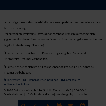
1
Ehemaliger Neupreis (Unverbindliche Preisempfehlung des Herstellers am Tag
der Erstzulassung).
Der errechnete Preisvorteil sowie die angegebene Ersparnis errechnet sich
gegenüber der ehemaligen unverbindlichen Preisempfehlung des Herstellers am
Tag der Erstzulassung (Neupreis).
2
Hierbei handelt es sich um ein Finanzierungs-Angebot. Preise sind
Bruttopreise. Irrtümer vorbehalten.
3
Hierbei handelt es sich um ein Leasing-Angebot. Preise sind Bruttopreise.
Irrtümer vorbehalten.
Impressum
KFZ Reparaturbedinnungen
Datenschutz
Cookie Einstellungen
© 2026 Autohaus Allrad Müller GmbH | Donaustraße 5 | DE-88046
Friedrichshafen | info@allrad-mueller.de |
Webdesign by audaris.de