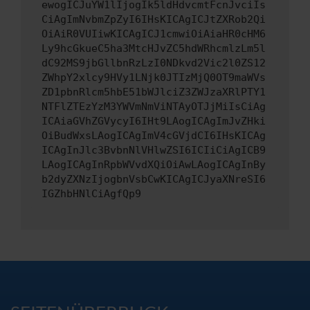
ewogICJuYW1lIjogIk5ldHdvcmtFcnJvciIs
CiAgImNvbmZpZyI6IHsKICAgICJtZXRob2Qi
OiAiR0VUIiwKICAgICJ1cmwiOiAiaHR0cHM6
Ly9hcGkueC5ha3MtcHJvZC5hdWRhcmlzLm5l
dC92MS9jbGllbnRzLzI0NDkvd2Vic2l0ZS12
ZWhpY2xlcy9HVy1LNjk0JTIzMjQ0OT9maWVs
ZD1pbnRlcm5hbE51bWJlciZ3ZWJzaXRlPTY1
NTFlZTEzYzM3YWVmNmViNTAyOTJjMiIsCiAg
ICAiaGVhZGVycyI6IHt9LAogICAgImJvZHki
OiBudWxsLAogICAgImV4cGVjdCI6IHsKICAg
ICAgInJlc3BvbnNlVHlwZSI6ICIiCiAgICB9
LAogICAgInRpbWVvdXQiOiAwLAogICAgInBy
b2dyZXNzIjogbnVsbCwKICAgICJyaXNreSI6
IGZhbHNlCiAgfQp9