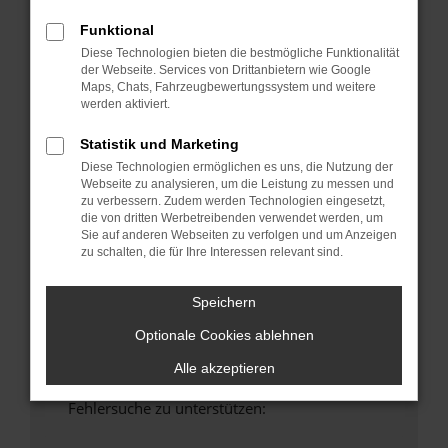
anderen Browser oder in einem privaten
Funktional
Fenster?
Diese Technologien bieten die bestmögliche Funktionalität
Starte dein Gerät neu.
der Webseite. Services von Drittanbietern wie Google
Das kann manchmal helfen, vorübergehende
Maps, Chats, Fahrzeugbewertungssystem und weitere
Probleme zu beheben.
werden aktiviert.
Stelle sicher, dass dein Browser und dein
Statistik und Marketing
Betriebssystem auf dem neuesten Stand
Diese Technologien ermöglichen es uns, die Nutzung der
sind.
Webseite zu analysieren, um die Leistung zu messen und
Veraltete Software birgt nicht nur ein
zu verbessern. Zudem werden Technologien eingesetzt,
die von dritten Werbetreibenden verwendet werden, um
Sicherheitsrisiko, sondern kann auch dazu
Sie auf anderen Webseiten zu verfolgen und um Anzeigen
führen, dass bestimmte Funktionen nicht mehr
zu schalten, die für Ihre Interessen relevant sind.
unterstützt werden.
Wende dich an den Webseitenbetreiber.
Speichern
Wenn du alle oben genannten Schritte versucht
Optionale Cookies ablehnen
hast, kontaktiere uns bitte. Wir werden
versuchen, das Problem zu beheben. Du kannst
Alle akzeptieren
uns diesen Text schicken, um uns bei der
Fehlersuche zu unterstützen: