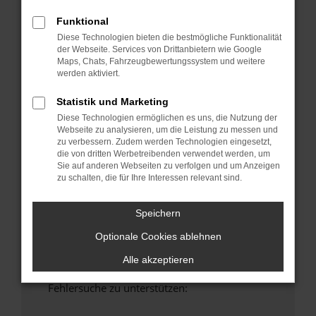
anderen Browser oder in einem privaten
Funktional
Fenster?
Diese Technologien bieten die bestmögliche Funktionalität
Starte dein Gerät neu.
der Webseite. Services von Drittanbietern wie Google
Das kann manchmal helfen, vorübergehende
Maps, Chats, Fahrzeugbewertungssystem und weitere
Probleme zu beheben.
werden aktiviert.
Stelle sicher, dass dein Browser und dein
Statistik und Marketing
Betriebssystem auf dem neuesten Stand
Diese Technologien ermöglichen es uns, die Nutzung der
sind.
Webseite zu analysieren, um die Leistung zu messen und
Veraltete Software birgt nicht nur ein
zu verbessern. Zudem werden Technologien eingesetzt,
die von dritten Werbetreibenden verwendet werden, um
Sicherheitsrisiko, sondern kann auch dazu
Sie auf anderen Webseiten zu verfolgen und um Anzeigen
führen, dass bestimmte Funktionen nicht mehr
zu schalten, die für Ihre Interessen relevant sind.
unterstützt werden.
Wende dich an den Webseitenbetreiber.
Speichern
Wenn du alle oben genannten Schritte versucht
Optionale Cookies ablehnen
hast, kontaktiere uns bitte. Wir werden
versuchen, das Problem zu beheben. Du kannst
Alle akzeptieren
uns diesen Text schicken, um uns bei der
Fehlersuche zu unterstützen: