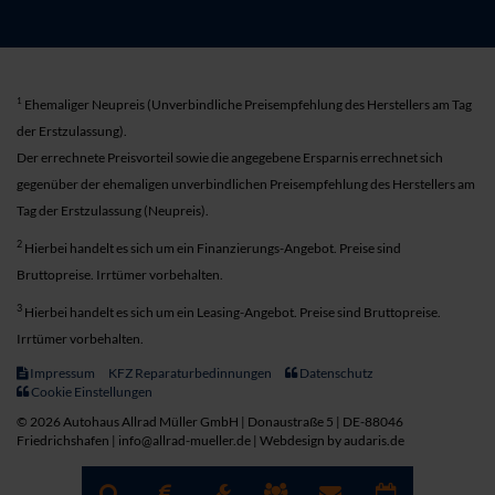
1
Ehemaliger Neupreis (Unverbindliche Preisempfehlung des Herstellers am Tag
der Erstzulassung).
Der errechnete Preisvorteil sowie die angegebene Ersparnis errechnet sich
gegenüber der ehemaligen unverbindlichen Preisempfehlung des Herstellers am
Tag der Erstzulassung (Neupreis).
2
Hierbei handelt es sich um ein Finanzierungs-Angebot. Preise sind
Bruttopreise. Irrtümer vorbehalten.
3
Hierbei handelt es sich um ein Leasing-Angebot. Preise sind Bruttopreise.
Irrtümer vorbehalten.
Impressum
KFZ Reparaturbedinnungen
Datenschutz
Cookie Einstellungen
© 2026 Autohaus Allrad Müller GmbH | Donaustraße 5 | DE-88046
Friedrichshafen | info@allrad-mueller.de |
Webdesign by audaris.de