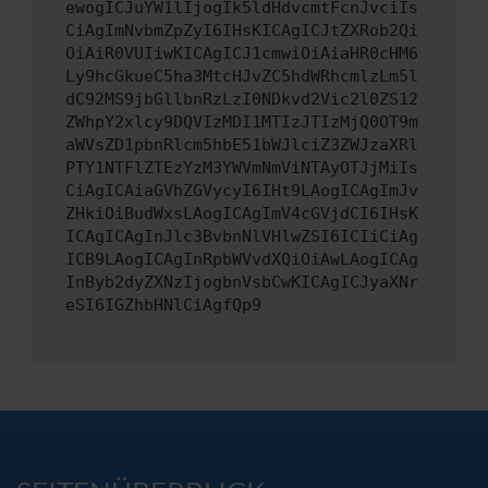
ewogICJuYW1lIjogIk5ldHdvcmtFcnJvciIs
CiAgImNvbmZpZyI6IHsKICAgICJtZXRob2Qi
OiAiR0VUIiwKICAgICJ1cmwiOiAiaHR0cHM6
Ly9hcGkueC5ha3MtcHJvZC5hdWRhcmlzLm5l
dC92MS9jbGllbnRzLzI0NDkvd2Vic2l0ZS12
ZWhpY2xlcy9DQVIzMDI1MTIzJTIzMjQ0OT9m
aWVsZD1pbnRlcm5hbE51bWJlciZ3ZWJzaXRl
PTY1NTFlZTEzYzM3YWVmNmViNTAyOTJjMiIs
CiAgICAiaGVhZGVycyI6IHt9LAogICAgImJv
ZHkiOiBudWxsLAogICAgImV4cGVjdCI6IHsK
ICAgICAgInJlc3BvbnNlVHlwZSI6ICIiCiAg
ICB9LAogICAgInRpbWVvdXQiOiAwLAogICAg
InByb2dyZXNzIjogbnVsbCwKICAgICJyaXNr
eSI6IGZhbHNlCiAgfQp9