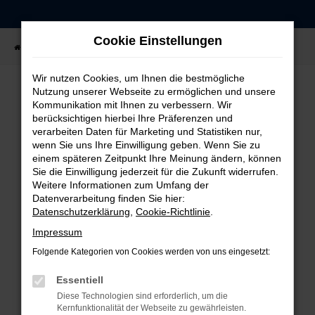
Zum
Hauptinhalt
Cookie Einstellungen
springen
Startseite
Fahrzeugangebote
Fahrzeug-Showroom
Wir nutzen Cookies, um Ihnen die bestmögliche
Nutzung unserer Webseite zu ermöglichen und unsere
Kommunikation mit Ihnen zu verbessern. Wir
FEHLER: NETWORK ERROR
berücksichtigen hierbei Ihre Präferenzen und
verarbeiten Daten für Marketing und Statistiken nur,
Beim Laden ist ein Fehler aufgetreten.
wenn Sie uns Ihre Einwilligung geben. Wenn Sie zu
einem späteren Zeitpunkt Ihre Meinung ändern, können
Hier sind ein paar Tipps, die dir helfen können:
Sie die Einwilligung jederzeit für die Zukunft widerrufen.
Weitere Informationen zum Umfang der
Überprüfe deine Firewall und deine
Datenverarbeitung finden Sie hier:
Internetverbindung.
Datenschutzerklärung
,
Cookie-Richtlinie
.
Laden andere Webseiten, zum Beispiel deine
Impressum
Suchmaschine?
Folgende Kategorien von Cookies werden von uns eingesetzt:
Prüfe deine Browsererweiterungen.
Manche Erweiterungen, wie Werbeblocker,
Essentiell
können das Laden bestimmter Seiten
Diese Technologien sind erforderlich, um die
verhindern. Funktioniert die Seite in einem
Kernfunktionalität der Webseite zu gewährleisten.