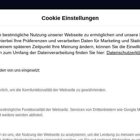
Cookie Einstellungen
ie bestmögliche Nutzung unserer Webseite zu ermöglichen und unsere
hierbei Ihre Präferenzen und verarbeiten Daten für Marketing und Stati
einem späteren Zeitpunkt Ihre Meinung ändern, können Sie die Einwillig
ERROR
en zum Umfang der Datenverarbeitung finden Sie hier:
Datenschutzerkl
en von uns eingesetzt:
rlich, um die Kernfunktionalität der Webseite zu gewährleisten.
indung.
hine?
estmögliche Funktionalität der Webseite. Services von Drittanbietern wie Google 
aden bestimmter Seiten verhindern. Funktioniert die Seite in e
eitere werden aktiviert.
 zu beheben.
 es uns, die Nutzung der Webseite zu analysieren, um die Leistung zu messen u