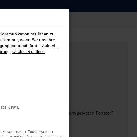
 Kommunikation mit Ihnen zu
stiken nur, wenn Sie uns Ihre
ung jederzeit für die Zukunft
ärung
,
Cookie-Richtlinie
.
Maps, Chats,
inem anderen Browser oder in einem privaten Fenster?
nd zu verbessern. Zudem werden