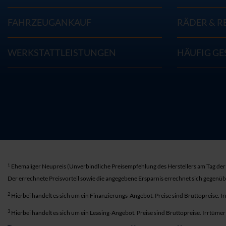
FAHRZEUGANKAUF
RÄDER & R
WERKSTATTLEISTUNGEN
HÄUFIG GE
1
Ehemaliger Neupreis (Unverbindliche Preisempfehlung des Herstellers am Tag der 
Der errechnete Preisvorteil sowie die angegebene Ersparnis errechnet sich gegenü
2
Hierbei handelt es sich um ein Finanzierungs-Angebot. Preise sind Bruttopreise. I
3
Hierbei handelt es sich um ein Leasing-Angebot. Preise sind Bruttopreise. Irrtüme