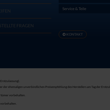
Service & Teile
EIFEN
STELLTE FRAGEN
KONTAKT
Erstzulassung).
ber der ehemaligen unverbindlichen Preisempfehlung des Herstellers am Tag der Erstzu
rrtümer vorbehalten.
r vorbehalten.