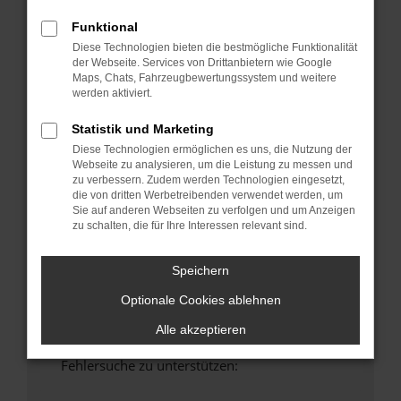
anderen Browser oder in einem privaten
Funktional
Fenster?
Diese Technologien bieten die bestmögliche Funktionalität
Starte dein Gerät neu.
der Webseite. Services von Drittanbietern wie Google
Das kann manchmal helfen, vorübergehende
Maps, Chats, Fahrzeugbewertungssystem und weitere
Probleme zu beheben.
werden aktiviert.
Stelle sicher, dass dein Browser und dein
Statistik und Marketing
Betriebssystem auf dem neuesten Stand
Diese Technologien ermöglichen es uns, die Nutzung der
sind.
Webseite zu analysieren, um die Leistung zu messen und
Veraltete Software birgt nicht nur ein
zu verbessern. Zudem werden Technologien eingesetzt,
die von dritten Werbetreibenden verwendet werden, um
Sicherheitsrisiko, sondern kann auch dazu
Sie auf anderen Webseiten zu verfolgen und um Anzeigen
führen, dass bestimmte Funktionen nicht mehr
zu schalten, die für Ihre Interessen relevant sind.
unterstützt werden.
Wende dich an den Webseitenbetreiber.
Speichern
Wenn du alle oben genannten Schritte versucht
Optionale Cookies ablehnen
hast, kontaktiere uns bitte. Wir werden
versuchen, das Problem zu beheben. Du kannst
Alle akzeptieren
uns diesen Text schicken, um uns bei der
Fehlersuche zu unterstützen: