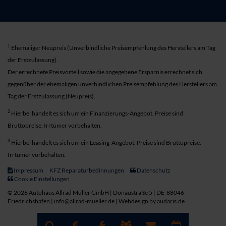
1
Ehemaliger Neupreis (Unverbindliche Preisempfehlung des Herstellers am Tag
der Erstzulassung).
Der errechnete Preisvorteil sowie die angegebene Ersparnis errechnet sich
gegenüber der ehemaligen unverbindlichen Preisempfehlung des Herstellers am
Tag der Erstzulassung (Neupreis).
2
Hierbei handelt es sich um ein Finanzierungs-Angebot. Preise sind
Bruttopreise. Irrtümer vorbehalten.
3
Hierbei handelt es sich um ein Leasing-Angebot. Preise sind Bruttopreise.
Irrtümer vorbehalten.
Impressum
KFZ Reparaturbedinnungen
Datenschutz
Cookie Einstellungen
© 2026 Autohaus Allrad Müller GmbH | Donaustraße 5 | DE-88046
Friedrichshafen | info@allrad-mueller.de |
Webdesign by audaris.de