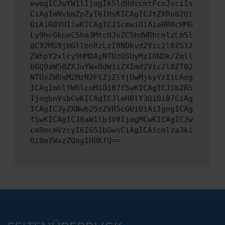
ewogICJuYW1lIjogIk5ldHdvcmtFcnJvciIs
CiAgImNvbmZpZyI6IHsKICAgICJtZXRob2Qi
OiAiR0VUIiwKICAgICJ1cmwiOiAiaHR0cHM6
Ly9hcGkueC5ha3MtcHJvZC5hdWRhcmlzLm5l
dC92MS9jbGllbnRzLzI0NDkvd2Vic2l0ZS12
ZWhpY2xlcy9HMDAyNTUzOSUyMzI0NDk/Zmll
bGQ9aW50ZXJuYWxOdW1iZXImd2Vic2l0ZT02
NTUxZWUxM2MzN2FlZjZlYjUwMjkyYzIiLAog
ICAgImhlYWRlcnMiOiB7fSwKICAgICJib2R5
IjogbnVsbCwKICAgICJleHBlY3QiOiB7CiAg
ICAgICJyZXNwb25zZVR5cGUiOiAiIgogICAg
fSwKICAgICJ0aW1lb3V0IjogMCwKICAgICJw
cm9ncmVzcyI6IG51bGwsCiAgICAicmlza3ki
OiBmYWxzZQogIH0KfQ==