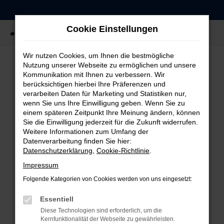
Zum
Hauptinhalt
Cookie Einstellungen
springen
Startseite
Fahrzeugangebote
Fahrzeug-Showroom
Wir nutzen Cookies, um Ihnen die bestmögliche
Nutzung unserer Webseite zu ermöglichen und unsere
Kommunikation mit Ihnen zu verbessern. Wir
FEHLER: NETWORK ERROR
berücksichtigen hierbei Ihre Präferenzen und
verarbeiten Daten für Marketing und Statistiken nur,
Beim Laden ist ein Fehler aufgetreten.
wenn Sie uns Ihre Einwilligung geben. Wenn Sie zu
einem späteren Zeitpunkt Ihre Meinung ändern, können
Hier sind ein paar Tipps, die dir helfen können:
Sie die Einwilligung jederzeit für die Zukunft widerrufen.
Weitere Informationen zum Umfang der
Überprüfe deine Firewall und deine
Datenverarbeitung finden Sie hier:
Internetverbindung.
Datenschutzerklärung
,
Cookie-Richtlinie
.
Laden andere Webseiten, zum Beispiel deine
Impressum
Suchmaschine?
Folgende Kategorien von Cookies werden von uns eingesetzt:
Prüfe deine Browsererweiterungen.
Manche Erweiterungen, wie Werbeblocker,
Essentiell
können das Laden bestimmter Seiten
Diese Technologien sind erforderlich, um die
verhindern. Funktioniert die Seite in einem
Kernfunktionalität der Webseite zu gewährleisten.