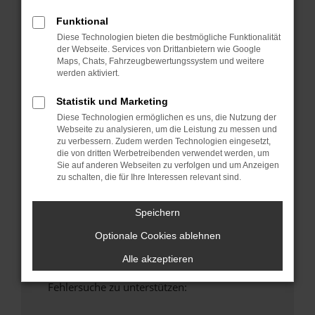
anderen Browser oder in einem privaten
Funktional
Fenster?
Diese Technologien bieten die bestmögliche Funktionalität
Starte dein Gerät neu.
der Webseite. Services von Drittanbietern wie Google
Das kann manchmal helfen, vorübergehende
Maps, Chats, Fahrzeugbewertungssystem und weitere
Probleme zu beheben.
werden aktiviert.
Stelle sicher, dass dein Browser und dein
Statistik und Marketing
Betriebssystem auf dem neuesten Stand
Diese Technologien ermöglichen es uns, die Nutzung der
sind.
Webseite zu analysieren, um die Leistung zu messen und
Veraltete Software birgt nicht nur ein
zu verbessern. Zudem werden Technologien eingesetzt,
die von dritten Werbetreibenden verwendet werden, um
Sicherheitsrisiko, sondern kann auch dazu
Sie auf anderen Webseiten zu verfolgen und um Anzeigen
führen, dass bestimmte Funktionen nicht mehr
zu schalten, die für Ihre Interessen relevant sind.
unterstützt werden.
Wende dich an den Webseitenbetreiber.
Speichern
Wenn du alle oben genannten Schritte versucht
Optionale Cookies ablehnen
hast, kontaktiere uns bitte. Wir werden
versuchen, das Problem zu beheben. Du kannst
Alle akzeptieren
uns diesen Text schicken, um uns bei der
Fehlersuche zu unterstützen: