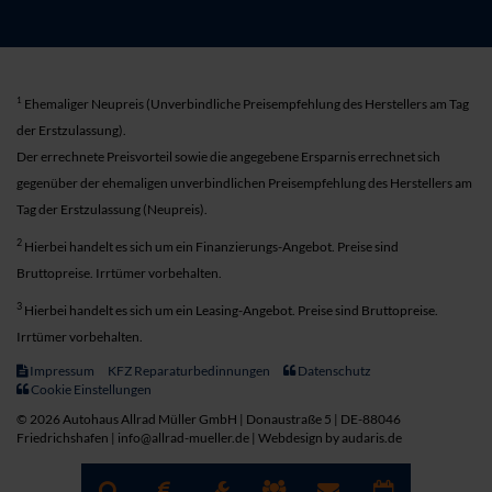
1
Ehemaliger Neupreis (Unverbindliche Preisempfehlung des Herstellers am Tag
der Erstzulassung).
Der errechnete Preisvorteil sowie die angegebene Ersparnis errechnet sich
gegenüber der ehemaligen unverbindlichen Preisempfehlung des Herstellers am
Tag der Erstzulassung (Neupreis).
2
Hierbei handelt es sich um ein Finanzierungs-Angebot. Preise sind
Bruttopreise. Irrtümer vorbehalten.
3
Hierbei handelt es sich um ein Leasing-Angebot. Preise sind Bruttopreise.
Irrtümer vorbehalten.
Impressum
KFZ Reparaturbedinnungen
Datenschutz
Cookie Einstellungen
© 2026 Autohaus Allrad Müller GmbH | Donaustraße 5 | DE-88046
Friedrichshafen | info@allrad-mueller.de |
Webdesign by audaris.de