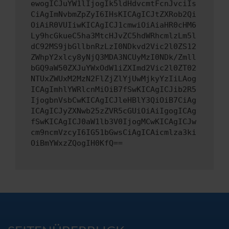
ewogICJuYW1lIjogIk5ldHdvcmtFcnJvciIs
CiAgImNvbmZpZyI6IHsKICAgICJtZXRob2Qi
OiAiR0VUIiwKICAgICJ1cmwiOiAiaHR0cHM6
Ly9hcGkueC5ha3MtcHJvZC5hdWRhcmlzLm5l
dC92MS9jbGllbnRzLzI0NDkvd2Vic2l0ZS12
ZWhpY2xlcy8yNjQ3MDA3NCUyMzI0NDk/Zmll
bGQ9aW50ZXJuYWxOdW1iZXImd2Vic2l0ZT02
NTUxZWUxM2MzN2FlZjZlYjUwMjkyYzIiLAog
ICAgImhlYWRlcnMiOiB7fSwKICAgICJib2R5
IjogbnVsbCwKICAgICJleHBlY3QiOiB7CiAg
ICAgICJyZXNwb25zZVR5cGUiOiAiIgogICAg
fSwKICAgICJ0aW1lb3V0IjogMCwKICAgICJw
cm9ncmVzcyI6IG51bGwsCiAgICAicmlza3ki
OiBmYWxzZQogIH0KfQ==