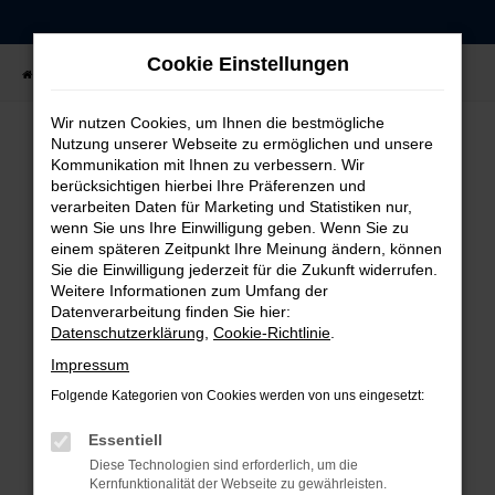
Zum
Hauptinhalt
Cookie Einstellungen
springen
Startseite
Fahrzeugangebote
Fahrzeug-Showroom
Wir nutzen Cookies, um Ihnen die bestmögliche
Nutzung unserer Webseite zu ermöglichen und unsere
Kommunikation mit Ihnen zu verbessern. Wir
FEHLER: NETWORK ERROR
berücksichtigen hierbei Ihre Präferenzen und
verarbeiten Daten für Marketing und Statistiken nur,
Beim Laden ist ein Fehler aufgetreten.
wenn Sie uns Ihre Einwilligung geben. Wenn Sie zu
einem späteren Zeitpunkt Ihre Meinung ändern, können
Hier sind ein paar Tipps, die dir helfen können:
Sie die Einwilligung jederzeit für die Zukunft widerrufen.
Weitere Informationen zum Umfang der
Überprüfe deine Firewall und deine
Datenverarbeitung finden Sie hier:
Internetverbindung.
Datenschutzerklärung
,
Cookie-Richtlinie
.
Laden andere Webseiten, zum Beispiel deine
Impressum
Suchmaschine?
Folgende Kategorien von Cookies werden von uns eingesetzt:
Prüfe deine Browsererweiterungen.
Manche Erweiterungen, wie Werbeblocker,
Essentiell
können das Laden bestimmter Seiten
Diese Technologien sind erforderlich, um die
verhindern. Funktioniert die Seite in einem
Kernfunktionalität der Webseite zu gewährleisten.