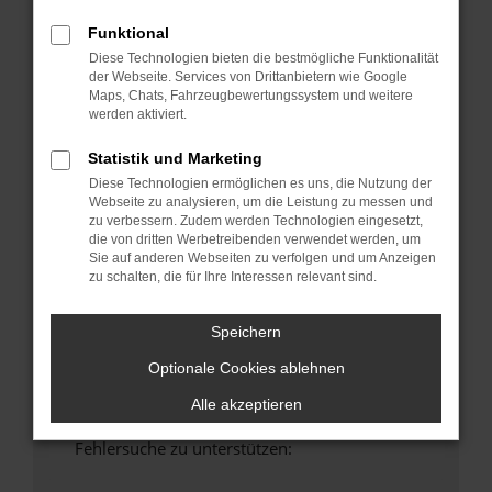
anderen Browser oder in einem privaten
Funktional
Fenster?
Diese Technologien bieten die bestmögliche Funktionalität
Starte dein Gerät neu.
der Webseite. Services von Drittanbietern wie Google
Das kann manchmal helfen, vorübergehende
Maps, Chats, Fahrzeugbewertungssystem und weitere
Probleme zu beheben.
werden aktiviert.
Stelle sicher, dass dein Browser und dein
Statistik und Marketing
Betriebssystem auf dem neuesten Stand
Diese Technologien ermöglichen es uns, die Nutzung der
sind.
Webseite zu analysieren, um die Leistung zu messen und
Veraltete Software birgt nicht nur ein
zu verbessern. Zudem werden Technologien eingesetzt,
die von dritten Werbetreibenden verwendet werden, um
Sicherheitsrisiko, sondern kann auch dazu
Sie auf anderen Webseiten zu verfolgen und um Anzeigen
führen, dass bestimmte Funktionen nicht mehr
zu schalten, die für Ihre Interessen relevant sind.
unterstützt werden.
Wende dich an den Webseitenbetreiber.
Speichern
Wenn du alle oben genannten Schritte versucht
Optionale Cookies ablehnen
hast, kontaktiere uns bitte. Wir werden
versuchen, das Problem zu beheben. Du kannst
Alle akzeptieren
uns diesen Text schicken, um uns bei der
Fehlersuche zu unterstützen: