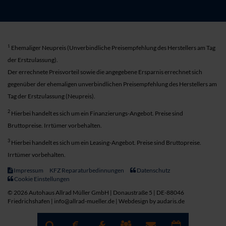
1
Ehemaliger Neupreis (Unverbindliche Preisempfehlung des Herstellers am Tag
der Erstzulassung).
Der errechnete Preisvorteil sowie die angegebene Ersparnis errechnet sich
gegenüber der ehemaligen unverbindlichen Preisempfehlung des Herstellers am
Tag der Erstzulassung (Neupreis).
2
Hierbei handelt es sich um ein Finanzierungs-Angebot. Preise sind
Bruttopreise. Irrtümer vorbehalten.
3
Hierbei handelt es sich um ein Leasing-Angebot. Preise sind Bruttopreise.
Irrtümer vorbehalten.
Impressum
KFZ Reparaturbedinnungen
Datenschutz
Cookie Einstellungen
© 2026 Autohaus Allrad Müller GmbH | Donaustraße 5 | DE-88046
Friedrichshafen | info@allrad-mueller.de |
Webdesign by audaris.de