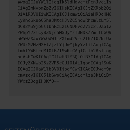
ewogICJuYW1lIjogIk5ldHdvcmtFcnJvciIs
CiAgImNvbmZpZyI6IHsKICAgICJtZXRob2Qi
OiAiR0VUIiwKICAgICJ1cmwiOiAiaHR0cHM6
Ly9hcGkueC5ha3MtcHJvZC5hdWRhcmlzLm5l
dC92MS9jbGllbnRzLzI0NDkvd2Vic2l0ZS12
ZWhpY2xlcy83Njc5MSUyMzI0NDk/ZmllbGQ9
aW50ZXJuYWxOdW1iZXImd2Vic2l0ZT02NTUx
ZWUxM2MzN2FlZjZlYjUwMjkyYzIiLAogICAg
ImhlYWRlcnMiOiB7fSwKICAgICJib2R5Ijog
bnVsbCwKICAgICJleHBlY3QiOiB7CiAgICAg
ICJyZXNwb25zZVR5cGUiOiAiIgogICAgfSwK
ICAgICJ0aW1lb3V0IjogMCwKICAgICJwcm9n
cmVzcyI6IG51bGwsCiAgICAicmlza3kiOiBm
YWxzZQogIH0KfQ==