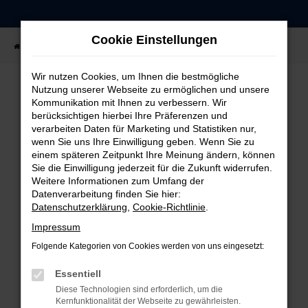
Zum
Hauptinhalt
Cookie Einstellungen
springen
Startseite
Fahrzeugangebote
Fahrzeug-Showroom
Wir nutzen Cookies, um Ihnen die bestmögliche
Nutzung unserer Webseite zu ermöglichen und unsere
Kommunikation mit Ihnen zu verbessern. Wir
FEHLER: NETWORK ERROR
berücksichtigen hierbei Ihre Präferenzen und
verarbeiten Daten für Marketing und Statistiken nur,
Beim Laden ist ein Fehler aufgetreten.
wenn Sie uns Ihre Einwilligung geben. Wenn Sie zu
einem späteren Zeitpunkt Ihre Meinung ändern, können
Hier sind ein paar Tipps, die dir helfen können:
Sie die Einwilligung jederzeit für die Zukunft widerrufen.
Weitere Informationen zum Umfang der
Überprüfe deine Firewall und deine
Datenverarbeitung finden Sie hier:
Internetverbindung.
Datenschutzerklärung
,
Cookie-Richtlinie
.
Laden andere Webseiten, zum Beispiel deine
Impressum
Suchmaschine?
Folgende Kategorien von Cookies werden von uns eingesetzt:
Prüfe deine Browsererweiterungen.
Manche Erweiterungen, wie Werbeblocker,
Essentiell
können das Laden bestimmter Seiten
Diese Technologien sind erforderlich, um die
verhindern. Funktioniert die Seite in einem
Kernfunktionalität der Webseite zu gewährleisten.