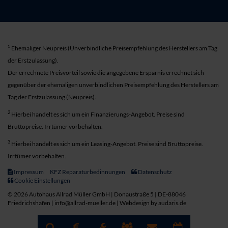
1
Ehemaliger Neupreis (Unverbindliche Preisempfehlung des Herstellers am Tag
der Erstzulassung).
Der errechnete Preisvorteil sowie die angegebene Ersparnis errechnet sich
gegenüber der ehemaligen unverbindlichen Preisempfehlung des Herstellers am
Tag der Erstzulassung (Neupreis).
2
Hierbei handelt es sich um ein Finanzierungs-Angebot. Preise sind
Bruttopreise. Irrtümer vorbehalten.
3
Hierbei handelt es sich um ein Leasing-Angebot. Preise sind Bruttopreise.
Irrtümer vorbehalten.
Impressum
KFZ Reparaturbedinnungen
Datenschutz
Cookie Einstellungen
© 2026 Autohaus Allrad Müller GmbH | Donaustraße 5 | DE-88046
Friedrichshafen | info@allrad-mueller.de |
Webdesign by audaris.de