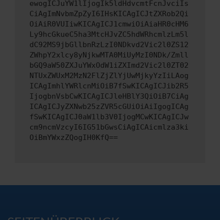
ewogICJuYW1lIjogIk5ldHdvcmtFcnJvciIs
CiAgImNvbmZpZyI6IHsKICAgICJtZXRob2Qi
OiAiR0VUIiwKICAgICJ1cmwiOiAiaHR0cHM6
Ly9hcGkueC5ha3MtcHJvZC5hdWRhcmlzLm5l
dC92MS9jbGllbnRzLzI0NDkvd2Vic2l0ZS12
ZWhpY2xlcy8yNjkwMTA0MiUyMzI0NDk/Zmll
bGQ9aW50ZXJuYWxOdW1iZXImd2Vic2l0ZT02
NTUxZWUxM2MzN2FlZjZlYjUwMjkyYzIiLAog
ICAgImhlYWRlcnMiOiB7fSwKICAgICJib2R5
IjogbnVsbCwKICAgICJleHBlY3QiOiB7CiAg
ICAgICJyZXNwb25zZVR5cGUiOiAiIgogICAg
fSwKICAgICJ0aW1lb3V0IjogMCwKICAgICJw
cm9ncmVzcyI6IG51bGwsCiAgICAicmlza3ki
OiBmYWxzZQogIH0KfQ==