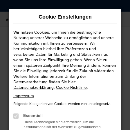
Zum
Hauptinhalt
Cookie Einstellungen
springen
Startseite
Fahrzeugangebote
Fahrzeug-Showroom
Wir nutzen Cookies, um Ihnen die bestmögliche
Nutzung unserer Webseite zu ermöglichen und unsere
Kommunikation mit Ihnen zu verbessern. Wir
FEHLER: NETWORK ERROR
berücksichtigen hierbei Ihre Präferenzen und
verarbeiten Daten für Marketing und Statistiken nur,
Beim Laden ist ein Fehler aufgetreten.
wenn Sie uns Ihre Einwilligung geben. Wenn Sie zu
einem späteren Zeitpunkt Ihre Meinung ändern, können
Hier sind ein paar Tipps, die dir helfen können:
Sie die Einwilligung jederzeit für die Zukunft widerrufen.
Weitere Informationen zum Umfang der
Überprüfe deine Firewall und deine
Datenverarbeitung finden Sie hier:
Internetverbindung.
Datenschutzerklärung
,
Cookie-Richtlinie
.
Laden andere Webseiten, zum Beispiel deine
Impressum
Suchmaschine?
Folgende Kategorien von Cookies werden von uns eingesetzt:
Prüfe deine Browsererweiterungen.
Manche Erweiterungen, wie Werbeblocker,
Essentiell
können das Laden bestimmter Seiten
Diese Technologien sind erforderlich, um die
verhindern. Funktioniert die Seite in einem
Kernfunktionalität der Webseite zu gewährleisten.