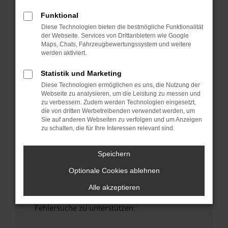
anderen Browser oder in einem privaten
Funktional
Fenster?
Diese Technologien bieten die bestmögliche Funktionalität
Starte dein Gerät neu.
der Webseite. Services von Drittanbietern wie Google
Das kann manchmal helfen, vorübergehende
Maps, Chats, Fahrzeugbewertungssystem und weitere
Probleme zu beheben.
werden aktiviert.
Stelle sicher, dass dein Browser und dein
Statistik und Marketing
Betriebssystem auf dem neuesten Stand
Diese Technologien ermöglichen es uns, die Nutzung der
sind.
Webseite zu analysieren, um die Leistung zu messen und
Veraltete Software birgt nicht nur ein
zu verbessern. Zudem werden Technologien eingesetzt,
die von dritten Werbetreibenden verwendet werden, um
Sicherheitsrisiko, sondern kann auch dazu
Sie auf anderen Webseiten zu verfolgen und um Anzeigen
führen, dass bestimmte Funktionen nicht mehr
zu schalten, die für Ihre Interessen relevant sind.
unterstützt werden.
Wende dich an den Webseitenbetreiber.
Speichern
Wenn du alle oben genannten Schritte versucht
Optionale Cookies ablehnen
hast, kontaktiere uns bitte. Wir werden
versuchen, das Problem zu beheben. Du kannst
Alle akzeptieren
uns diesen Text schicken, um uns bei der
Fehlersuche zu unterstützen: