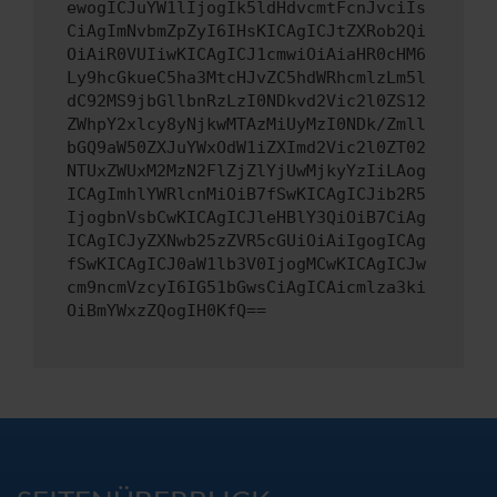
ewogICJuYW1lIjogIk5ldHdvcmtFcnJvciIs
CiAgImNvbmZpZyI6IHsKICAgICJtZXRob2Qi
OiAiR0VUIiwKICAgICJ1cmwiOiAiaHR0cHM6
Ly9hcGkueC5ha3MtcHJvZC5hdWRhcmlzLm5l
dC92MS9jbGllbnRzLzI0NDkvd2Vic2l0ZS12
ZWhpY2xlcy8yNjkwMTAzMiUyMzI0NDk/Zmll
bGQ9aW50ZXJuYWxOdW1iZXImd2Vic2l0ZT02
NTUxZWUxM2MzN2FlZjZlYjUwMjkyYzIiLAog
ICAgImhlYWRlcnMiOiB7fSwKICAgICJib2R5
IjogbnVsbCwKICAgICJleHBlY3QiOiB7CiAg
ICAgICJyZXNwb25zZVR5cGUiOiAiIgogICAg
fSwKICAgICJ0aW1lb3V0IjogMCwKICAgICJw
cm9ncmVzcyI6IG51bGwsCiAgICAicmlza3ki
OiBmYWxzZQogIH0KfQ==