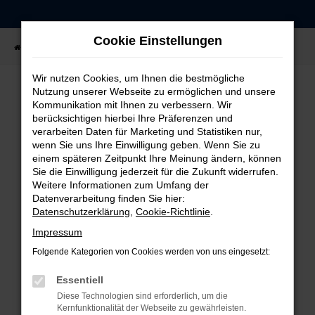
Zum
Hauptinhalt
Cookie Einstellungen
springen
Startseite
Fahrzeugangebote
Fahrzeug-Showroom
Wir nutzen Cookies, um Ihnen die bestmögliche
Nutzung unserer Webseite zu ermöglichen und unsere
Kommunikation mit Ihnen zu verbessern. Wir
FEHLER: NETWORK ERROR
berücksichtigen hierbei Ihre Präferenzen und
verarbeiten Daten für Marketing und Statistiken nur,
Beim Laden ist ein Fehler aufgetreten.
wenn Sie uns Ihre Einwilligung geben. Wenn Sie zu
einem späteren Zeitpunkt Ihre Meinung ändern, können
Hier sind ein paar Tipps, die dir helfen können:
Sie die Einwilligung jederzeit für die Zukunft widerrufen.
Weitere Informationen zum Umfang der
Überprüfe deine Firewall und deine
Datenverarbeitung finden Sie hier:
Internetverbindung.
Datenschutzerklärung
,
Cookie-Richtlinie
.
Laden andere Webseiten, zum Beispiel deine
Impressum
Suchmaschine?
Folgende Kategorien von Cookies werden von uns eingesetzt:
Prüfe deine Browsererweiterungen.
Manche Erweiterungen, wie Werbeblocker,
Essentiell
können das Laden bestimmter Seiten
Diese Technologien sind erforderlich, um die
verhindern. Funktioniert die Seite in einem
Kernfunktionalität der Webseite zu gewährleisten.