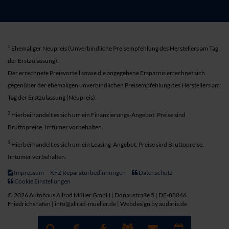
1
Ehemaliger Neupreis (Unverbindliche Preisempfehlung des Herstellers am Tag
der Erstzulassung).
Der errechnete Preisvorteil sowie die angegebene Ersparnis errechnet sich
gegenüber der ehemaligen unverbindlichen Preisempfehlung des Herstellers am
Tag der Erstzulassung (Neupreis).
2
Hierbei handelt es sich um ein Finanzierungs-Angebot. Preise sind
Bruttopreise. Irrtümer vorbehalten.
3
Hierbei handelt es sich um ein Leasing-Angebot. Preise sind Bruttopreise.
Irrtümer vorbehalten.
Impressum
KFZ Reparaturbedinnungen
Datenschutz
Cookie Einstellungen
© 2026 Autohaus Allrad Müller GmbH | Donaustraße 5 | DE-88046
Friedrichshafen | info@allrad-mueller.de |
Webdesign by audaris.de