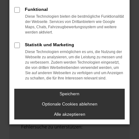
anderen Browser oder in einem privaten
Funktional
Fenster?
Diese Technologien bieten die bestmögliche Funktionalität
Starte dein Gerät neu.
der Webseite. Services von Drittanbietern wie Google
Das kann manchmal helfen, vorübergehende
Maps, Chats, Fahrzeugbewertungssystem und weitere
Probleme zu beheben.
werden aktiviert.
Stelle sicher, dass dein Browser und dein
Statistik und Marketing
Betriebssystem auf dem neuesten Stand
Diese Technologien ermöglichen es uns, die Nutzung der
sind.
Webseite zu analysieren, um die Leistung zu messen und
Veraltete Software birgt nicht nur ein
zu verbessern. Zudem werden Technologien eingesetzt,
die von dritten Werbetreibenden verwendet werden, um
Sicherheitsrisiko, sondern kann auch dazu
Sie auf anderen Webseiten zu verfolgen und um Anzeigen
führen, dass bestimmte Funktionen nicht mehr
zu schalten, die für Ihre Interessen relevant sind.
unterstützt werden.
Wende dich an den Webseitenbetreiber.
Speichern
Wenn du alle oben genannten Schritte versucht
Optionale Cookies ablehnen
hast, kontaktiere uns bitte. Wir werden
versuchen, das Problem zu beheben. Du kannst
Alle akzeptieren
uns diesen Text schicken, um uns bei der
Fehlersuche zu unterstützen: