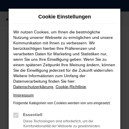
Zum
Hauptinhalt
Cookie Einstellungen
springen
Startseite
Fahrzeugangebote
Fahrzeug-Showroom
Wir nutzen Cookies, um Ihnen die bestmögliche
Nutzung unserer Webseite zu ermöglichen und unsere
Kommunikation mit Ihnen zu verbessern. Wir
FEHLER: NETWORK ERROR
berücksichtigen hierbei Ihre Präferenzen und
verarbeiten Daten für Marketing und Statistiken nur,
Beim Laden ist ein Fehler aufgetreten.
wenn Sie uns Ihre Einwilligung geben. Wenn Sie zu
einem späteren Zeitpunkt Ihre Meinung ändern, können
Hier sind ein paar Tipps, die dir helfen können:
Sie die Einwilligung jederzeit für die Zukunft widerrufen.
Weitere Informationen zum Umfang der
Überprüfe deine Firewall und deine
Datenverarbeitung finden Sie hier:
Internetverbindung.
Datenschutzerklärung
,
Cookie-Richtlinie
.
Laden andere Webseiten, zum Beispiel deine
Impressum
Suchmaschine?
Folgende Kategorien von Cookies werden von uns eingesetzt:
Prüfe deine Browsererweiterungen.
Manche Erweiterungen, wie Werbeblocker,
Essentiell
können das Laden bestimmter Seiten
Diese Technologien sind erforderlich, um die
verhindern. Funktioniert die Seite in einem
Kernfunktionalität der Webseite zu gewährleisten.