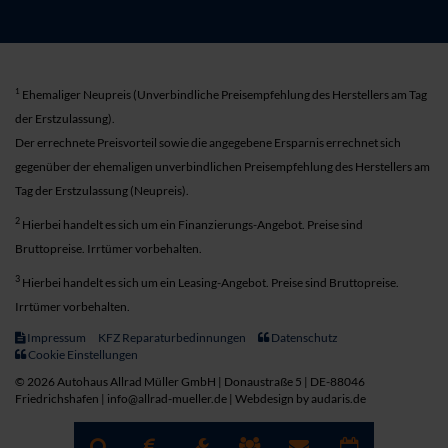
1
Ehemaliger Neupreis (Unverbindliche Preisempfehlung des Herstellers am Tag
der Erstzulassung).
Der errechnete Preisvorteil sowie die angegebene Ersparnis errechnet sich
gegenüber der ehemaligen unverbindlichen Preisempfehlung des Herstellers am
Tag der Erstzulassung (Neupreis).
2
Hierbei handelt es sich um ein Finanzierungs-Angebot. Preise sind
Bruttopreise. Irrtümer vorbehalten.
3
Hierbei handelt es sich um ein Leasing-Angebot. Preise sind Bruttopreise.
Irrtümer vorbehalten.
Impressum
KFZ Reparaturbedinnungen
Datenschutz
Cookie Einstellungen
© 2026 Autohaus Allrad Müller GmbH | Donaustraße 5 | DE-88046
Friedrichshafen | info@allrad-mueller.de |
Webdesign by audaris.de