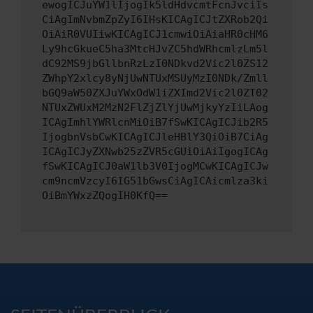
ewogICJuYW1lIjogIk5ldHdvcmtFcnJvciIs
CiAgImNvbmZpZyI6IHsKICAgICJtZXRob2Qi
OiAiR0VUIiwKICAgICJ1cmwiOiAiaHR0cHM6
Ly9hcGkueC5ha3MtcHJvZC5hdWRhcmlzLm5l
dC92MS9jbGllbnRzLzI0NDkvd2Vic2l0ZS12
ZWhpY2xlcy8yNjUwNTUxMSUyMzI0NDk/Zmll
bGQ9aW50ZXJuYWxOdW1iZXImd2Vic2l0ZT02
NTUxZWUxM2MzN2FlZjZlYjUwMjkyYzIiLAog
ICAgImhlYWRlcnMiOiB7fSwKICAgICJib2R5
IjogbnVsbCwKICAgICJleHBlY3QiOiB7CiAg
ICAgICJyZXNwb25zZVR5cGUiOiAiIgogICAg
fSwKICAgICJ0aW1lb3V0IjogMCwKICAgICJw
cm9ncmVzcyI6IG51bGwsCiAgICAicmlza3ki
OiBmYWxzZQogIH0KfQ==