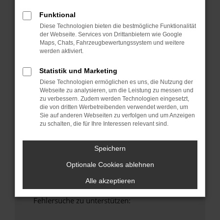
anderen Browser oder in einem privaten
Funktional
Fenster?
Diese Technologien bieten die bestmögliche Funktionalität
Starte dein Gerät neu.
der Webseite. Services von Drittanbietern wie Google
Das kann manchmal helfen, vorübergehende
Maps, Chats, Fahrzeugbewertungssystem und weitere
Probleme zu beheben.
werden aktiviert.
Stelle sicher, dass dein Browser und dein
Statistik und Marketing
Betriebssystem auf dem neuesten Stand
Diese Technologien ermöglichen es uns, die Nutzung der
sind.
Webseite zu analysieren, um die Leistung zu messen und
Veraltete Software birgt nicht nur ein
zu verbessern. Zudem werden Technologien eingesetzt,
die von dritten Werbetreibenden verwendet werden, um
Sicherheitsrisiko, sondern kann auch dazu
Sie auf anderen Webseiten zu verfolgen und um Anzeigen
führen, dass bestimmte Funktionen nicht mehr
zu schalten, die für Ihre Interessen relevant sind.
unterstützt werden.
Wende dich an den Webseitenbetreiber.
Speichern
Wenn du alle oben genannten Schritte versucht
Optionale Cookies ablehnen
hast, kontaktiere uns bitte. Wir werden
versuchen, das Problem zu beheben. Du kannst
Alle akzeptieren
uns diesen Text schicken, um uns bei der
Fehlersuche zu unterstützen: