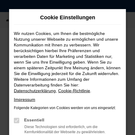
Zum
Hauptinhalt
Cookie Einstellungen
springen
Startseite
Fahrzeugangebote
Fahrzeug-Showroom
Wir nutzen Cookies, um Ihnen die bestmögliche
Nutzung unserer Webseite zu ermöglichen und unsere
Kommunikation mit Ihnen zu verbessern. Wir
FEHLER: NETWORK ERROR
berücksichtigen hierbei Ihre Präferenzen und
verarbeiten Daten für Marketing und Statistiken nur,
Beim Laden ist ein Fehler aufgetreten.
wenn Sie uns Ihre Einwilligung geben. Wenn Sie zu
einem späteren Zeitpunkt Ihre Meinung ändern, können
Hier sind ein paar Tipps, die dir helfen können:
Sie die Einwilligung jederzeit für die Zukunft widerrufen.
Weitere Informationen zum Umfang der
Überprüfe deine Firewall und deine
Datenverarbeitung finden Sie hier:
Internetverbindung.
Datenschutzerklärung
,
Cookie-Richtlinie
.
Laden andere Webseiten, zum Beispiel deine
Impressum
Suchmaschine?
Folgende Kategorien von Cookies werden von uns eingesetzt:
Prüfe deine Browsererweiterungen.
Manche Erweiterungen, wie Werbeblocker,
Essentiell
können das Laden bestimmter Seiten
Diese Technologien sind erforderlich, um die
verhindern. Funktioniert die Seite in einem
Kernfunktionalität der Webseite zu gewährleisten.