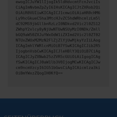
ewogICJuYW1lIjogIk5ldHdvcmtFcnJvciIs
CiAgImNvbmZpZyI6IHsKICAgICJtZXRob2Qi
OiAiR0VUIiwKICAgICJ1cmwiOiAiaHR0cHM6
Ly9hcGkueC5ha3MtcHJvZC5hdWRhcmlzLm5l
dC92MS9jbGllbnRzLzI0NDkvd2Vic2l0ZS12
ZWhpY2xlcy8yNjUwNTUwNSUyMzI0NDk/Zmll
bGQ9aW50ZXJuYWxOdW1iZXImd2Vic2l0ZT02
NTUxZWUxM2MzN2FlZjZlYjUwMjkyYzIiLAog
ICAgImhlYWRlcnMiOiB7fSwKICAgICJib2R5
IjogbnVsbCwKICAgICJleHBlY3QiOiB7CiAg
ICAgICJyZXNwb25zZVR5cGUiOiAiIgogICAg
fSwKICAgICJ0aW1lb3V0IjogMCwKICAgICJw
cm9ncmVzcyI6IG51bGwsCiAgICAicmlza3ki
OiBmYWxzZQogIH0KfQ==