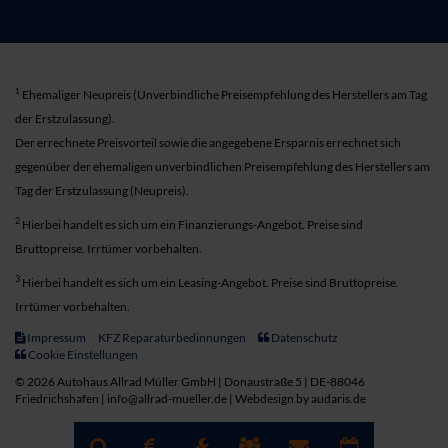
1
Ehemaliger Neupreis (Unverbindliche Preisempfehlung des Herstellers am Tag
der Erstzulassung).
Der errechnete Preisvorteil sowie die angegebene Ersparnis errechnet sich
gegenüber der ehemaligen unverbindlichen Preisempfehlung des Herstellers am
Tag der Erstzulassung (Neupreis).
2
Hierbei handelt es sich um ein Finanzierungs-Angebot. Preise sind
Bruttopreise. Irrtümer vorbehalten.
3
Hierbei handelt es sich um ein Leasing-Angebot. Preise sind Bruttopreise.
Irrtümer vorbehalten.
Impressum
KFZ Reparaturbedinnungen
Datenschutz
Cookie Einstellungen
© 2026 Autohaus Allrad Müller GmbH | Donaustraße 5 | DE-88046
Friedrichshafen | info@allrad-mueller.de |
Webdesign by audaris.de