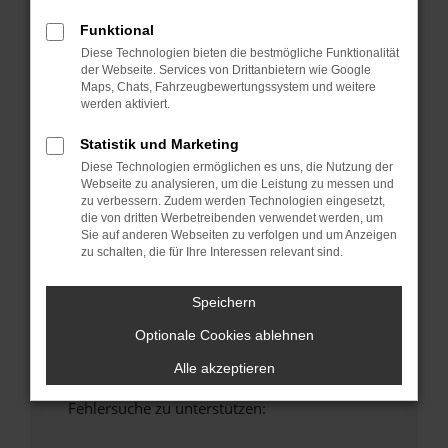
anderen Browser oder in einem privaten
Funktional
Fenster?
Diese Technologien bieten die bestmögliche Funktionalität
Starte dein Gerät neu.
der Webseite. Services von Drittanbietern wie Google
Das kann manchmal helfen, vorübergehende
Maps, Chats, Fahrzeugbewertungssystem und weitere
Probleme zu beheben.
werden aktiviert.
Stelle sicher, dass dein Browser und dein
Statistik und Marketing
Betriebssystem auf dem neuesten Stand
Diese Technologien ermöglichen es uns, die Nutzung der
sind.
Webseite zu analysieren, um die Leistung zu messen und
Veraltete Software birgt nicht nur ein
zu verbessern. Zudem werden Technologien eingesetzt,
die von dritten Werbetreibenden verwendet werden, um
Sicherheitsrisiko, sondern kann auch dazu
Sie auf anderen Webseiten zu verfolgen und um Anzeigen
führen, dass bestimmte Funktionen nicht mehr
zu schalten, die für Ihre Interessen relevant sind.
unterstützt werden.
Wende dich an den Webseitenbetreiber.
Speichern
Wenn du alle oben genannten Schritte versucht
Optionale Cookies ablehnen
hast, kontaktiere uns bitte. Wir werden
versuchen, das Problem zu beheben. Du kannst
Alle akzeptieren
uns diesen Text schicken, um uns bei der
Fehlersuche zu unterstützen: