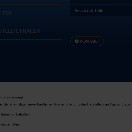
Service & Teile
EIFEN
STELLTE FRAGEN
KONTAKT
Erstzulassung).
ber der ehemaligen unverbindlichen Preisempfehlung des Herstellers am Tag der Erstzu
rrtümer vorbehalten.
r vorbehalten.