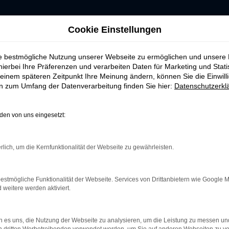
Cookie Einstellungen
ie bestmögliche Nutzung unserer Webseite zu ermöglichen und unsere
hierbei Ihre Präferenzen und verarbeiten Daten für Marketing und Stati
einem späteren Zeitpunkt Ihre Meinung ändern, können Sie die Einwillig
ERROR
en zum Umfang der Datenverarbeitung finden Sie hier:
Datenschutzerkl
en von uns eingesetzt:
rlich, um die Kernfunktionalität der Webseite zu gewährleisten.
indung.
hine?
estmögliche Funktionalität der Webseite. Services von Drittanbietern wie Google 
aden bestimmter Seiten verhindern. Funktioniert die Seite in e
eitere werden aktiviert.
 zu beheben.
 es uns, die Nutzung der Webseite zu analysieren, um die Leistung zu messen u