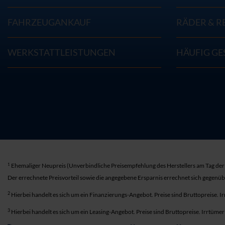
FAHRZEUGANKAUF
RÄDER & R
WERKSTATTLEISTUNGEN
HÄUFIG GE
1
Ehemaliger Neupreis (Unverbindliche Preisempfehlung des Herstellers am Tag der 
Der errechnete Preisvorteil sowie die angegebene Ersparnis errechnet sich gegenü
2
Hierbei handelt es sich um ein Finanzierungs-Angebot. Preise sind Bruttopreise. I
3
Hierbei handelt es sich um ein Leasing-Angebot. Preise sind Bruttopreise. Irrtüme