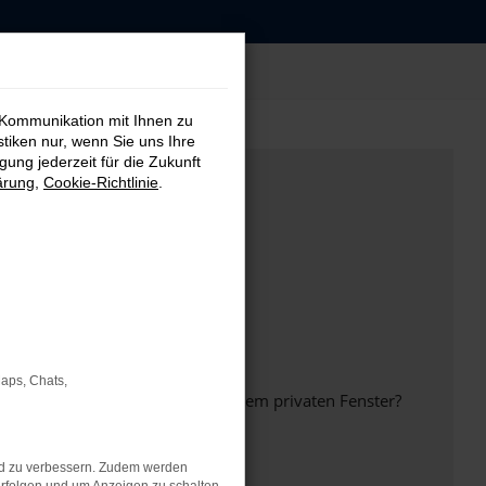
 Kommunikation mit Ihnen zu
stiken nur, wenn Sie uns Ihre
ung jederzeit für die Zukunft
ärung
,
Cookie-Richtlinie
.
Maps, Chats,
inem anderen Browser oder in einem privaten Fenster?
nd zu verbessern. Zudem werden